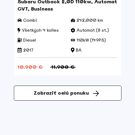
Subaru Outback 2,0D 110kw, Automat
CVT, Business
Combi
242,000 km
Všetkých 4 kolies
Automat (8 st.)
Diesel
110kW (149PS)
2017
BA
10.900 €
11.900 €
Zobraziť celú ponuku