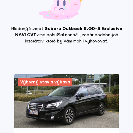
Hľadaný inzerát
Subaru Outback 2.0D-S Exclusive
NAVI CVT
sme bohužiaľ nenašli, zopár podobných
inzerátov, ktoré by Vám mohli vyhovovať:
Výborný stav a výbava