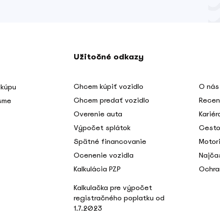
Užitočné odkazy
Chcem kúpiť vozidlo
O nás
 kúpu
Chcem predať vozidlo
Recen
 sme
Overenie auta
Kariér
Výpočet splátok
Cesto
Spätné financovanie
Motori
Ocenenie vozidla
Najča
Kalkulácia PZP
Ochra
Kalkulačka pre výpočet
registračného poplatku od
1.7.2023