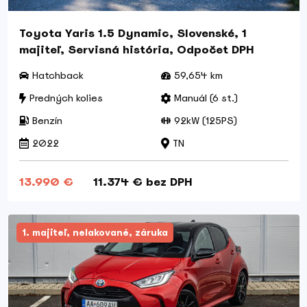
Toyota Yaris 1.5 Dynamic, Slovenské, 1
majiteľ, Servisná história, Odpočet DPH
Hatchback
59,654 km
Predných kolies
Manuál (6 st.)
Benzín
92kW (125PS)
2022
TN
13.990 €
11.374 € bez DPH
1. majiteľ, nelakované, záruka