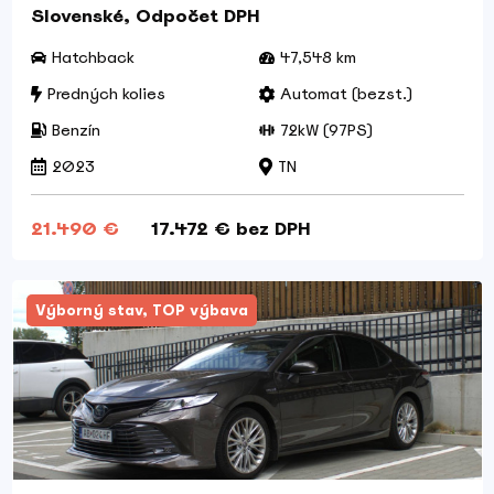
Slovenské, Odpočet DPH
Hatchback
47,548 km
Predných kolies
Automat (bezst.)
Benzín
72kW (97PS)
2023
TN
21.490 €
17.472 € bez DPH
Výborný stav, TOP výbava