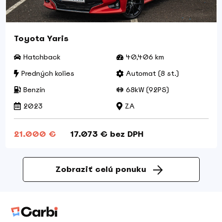
Toyota Yaris
Hatchback
40,406 km
Predných kolies
Automat (8 st.)
Benzín
68kW (92PS)
2023
ZA
21.000 €
17.073 € bez DPH
Zobraziť celú ponuku