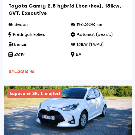
Toyota Camry 2.5 hybrid (ben+hev), 131kw,
CVT, Executive
Sedan
146,000 km
Predných kolies
Automat (bezst.)
Benzín
131kW (178PS)
2019
BA
24.300 €
kupované SR, 1. majiteľ