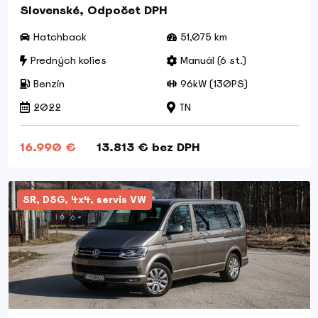
Slovenské, Odpočet DPH
Hatchback
51,075 km
Predných kolies
Manuál (6 st.)
Benzín
96kW (130PS)
2022
TN
16.990 €
13.813 € bez DPH
SR, DSG, 4x4, servis VW