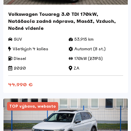
Volkswagen Touareg 3.0 TDI 170kW,
Natáčacia zadná náprava, Masáž, Vzduch,
Nočné videnie
SUV
53,915 km
Všetkých 4 kolies
Automat (8 st.)
Diesel
170kW (231PS)
2020
ZA
44.990 €
TOP výbava, webasto