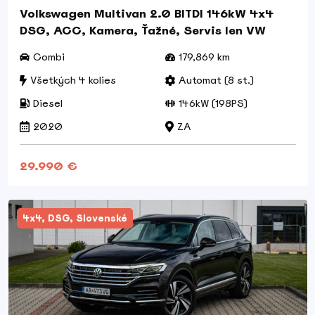
Volkswagen Multivan 2.0 BITDI 146kW 4x4
DSG, ACC, Kamera, Ťažné, Servis len VW
Combi
179,869 km
Všetkých 4 kolies
Automat (8 st.)
Diesel
146kW (198PS)
2020
ZA
29.990 €
4x4, DSG, Slovenské