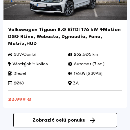
Volkswagen Tiguan 2.0 BiTDI 176 kW 4Motion
DSG RLine, Webasto, Dynaudio, Pano,
Matrix,HUD
SUV/Combi
232,605 km
Všetkých 4 kolies
Automat (7 st.)
Diesel
176kW (239PS)
2018
ZA
23.999 €
Zobraziť celú ponuku