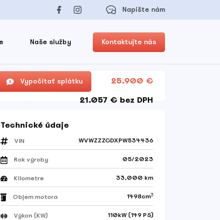
Napíšte nám
e
Naše služby
Kontaktujte nás
25.900 €
Vypočítať splátku
21.057 € bez DPH
Technické údaje
WVWZZZCDXPW534436
VIN
05/2023
Rok výroby
33,000 km
Kilometre
3
1498cm
Objem motora
110kW (149 PS)
Výkon (KW)