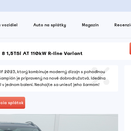
 vozidiel
Auto na splátky
Magazín
Recenzi
8 1,5TSi AT 110kW R-line Variant
f 2023, ktorý kombinuje moderný dizajn s pohodlnou
ampión je pripravený na nové dobrodružstvá. Ideálna
týl v jednom balení. Nechajte sa uniesť jeho šarmom!
cia splátok