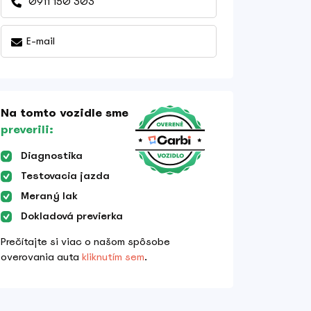
0911 150 303
E-mail
Na tomto vozidle sme
preverili:
Diagnostika
Testovacia jazda
Meraný lak
Dokladová previerka
Prečítajte si viac o našom spôsobe
overovania auta
kliknutím sem
.