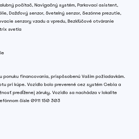
 Palubný počítač, Navigačný systém, Parkovací asistent,
lie, Dažďový senzor, Svetelný senzor, Sezónne prezutie,
ovacie senzory vzadu a vpredu, Bezkľúčové otváranie
trix svetla
ie
lnu ponuku financovania, prispôsobenú Vašim požiadavkám.
otu pri kúpe. Vozidlo bolo preverené cez systém Cebia a
nosť predĺženej záruky. Vozidlo sa nachádza v lokalite
lefónnom čísle 0911 150 303