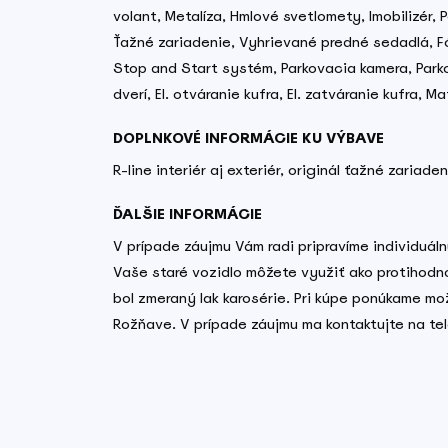
volant, Metalíza, Hmlové svetlomety, Imobilizér,
Ťažné zariadenie, Vyhrievané predné sedadlá, Fó
Stop and Start systém, Parkovacia kamera, Park
dverí, El. otváranie kufra, El. zatváranie kufra, Ma
DOPLNKOVÉ INFORMÁCIE KU VÝBAVE
R-line interiér aj exteriér, originál ťažné zariaden
ĎALŠIE INFORMÁCIE
V prípade záujmu Vám radi pripravíme individuá
Vaše staré vozidlo môžete využiť ako protihodn
bol zmeraný lak karosérie. Pri kúpe ponúkame mož
Rožňave. V prípade záujmu ma kontaktujte na te