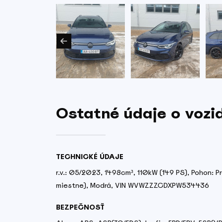
Ostatné údaje o vozi
TECHNICKÉ ÚDAJE
r.v.: 05/2023, 1498cm³, 110kW (149 PS), Pohon: Pr
miestne), Modrá, VIN WVWZZZCDXPW534436
BEZPEČNOSŤ