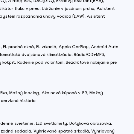
DC), Airbag 10X, DSC(DTC), Brzdový asistent(BAS),
ikátor tlaku v pneu, Udržanie v jazdnom pruhu, Asistent
 Systém rozpoznania únavy vodiča (DAW), Asistent
El. predné okná, El. zrkadlá, Apple CarPlay, Android Auto,
Automatická dvojzónová klimatizácia, Rádio/CD+MP3,
y kokpit, Radenie pod volantom, Bezdrôtové nabíjanie pre
nižka, Možný leasing, Ako nové kúpené v SR, Možný
servisná história
D denné svietenie, LED svetlomety, Dotyková obrazovka,
 zadné sedadlá, Vyhrievané spätné zrkadlá, Vyhrievaný