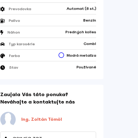
Automat (8 st.)
Prevodovka
Benzín
Palivo
Predných kolies
Náhon
Combi
Typ karosérie
Modrá metalíza
Farba
Používané
Stav
Zaujala Vás táto ponuka?
Neváhajte a kontaktujte nás
Ing. Zoltán Tömöl