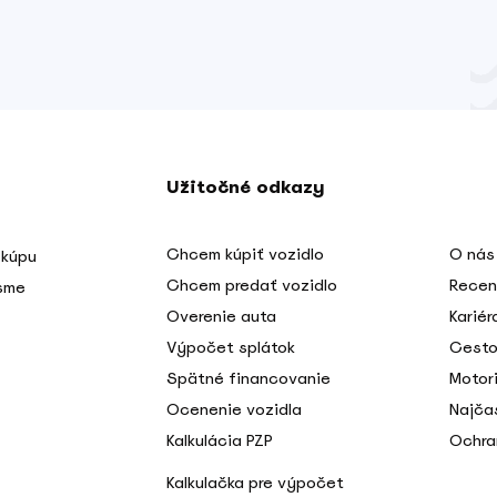
Užitočné odkazy
Chcem kúpiť vozidlo
O nás
 kúpu
Chcem predať vozidlo
Recen
 sme
Overenie auta
Kariér
Výpočet splátok
Cesto
Spätné financovanie
Motori
Ocenenie vozidla
Najča
Kalkulácia PZP
Ochra
Kalkulačka pre výpočet