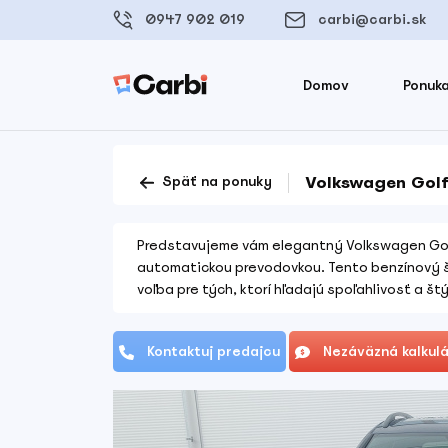
0947 902 019
carbi@carbi.sk
Domov
Ponuka
Volkswagen Golf 
Späť na ponuky
Predstavujeme vám elegantný Volkswagen Gol
automatickou prevodovkou. Tento benzínový š
voľba pre tých, ktorí hľadajú spoľahlivosť a š
Kontaktuj predajcu
Nezáväzná kalkulá