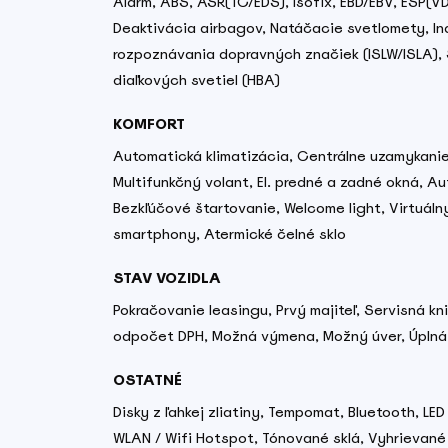
Alarm, ABS, ASR(TC/EDS), Isofix, EBD/EBV, ESP(V
Deaktivácia airbagov, Natáčacie svetlomety, Ind
rozpoznávania dopravných značiek (ISLW/ISLA),
diaľkových svetiel (HBA)
KOMFORT
Automatická klimatizácia, Centrálne uzamykanie, 
Multifunkčný volant, El. predné a zadné okná, 
Bezkľúčové štartovanie, Welcome light, Virtuáln
smartphony, Atermické čelné sklo
STAV VOZIDLA
Pokračovanie leasingu, Prvý majiteľ, Servisná k
odpočet DPH, Možná výmena, Možný úver, Úplná 
OSTATNÉ
Disky z ľahkej zliatiny, Tempomat, Bluetooth, LE
WLAN / Wifi Hotspot, Tónované sklá, Vyhrievané