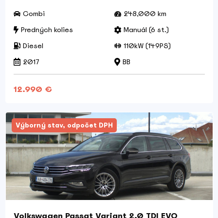
Combi
248,000 km
Predných kolies
Manuál (6 st.)
Diesel
110kW (149PS)
2017
BB
12.990 €
Výborný stav, odpočet DPH
Volkswagen Passat Variant 2.0 TDI EVO