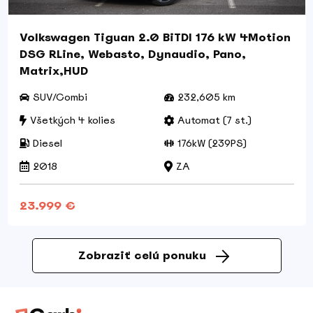
Volkswagen Tiguan 2.0 BiTDI 176 kW 4Motion
DSG RLine, Webasto, Dynaudio, Pano,
Matrix,HUD
SUV/Combi
232,605 km
Všetkých 4 kolies
Automat (7 st.)
Diesel
176kW (239PS)
2018
ZA
23.999 €
Zobraziť celú ponuku