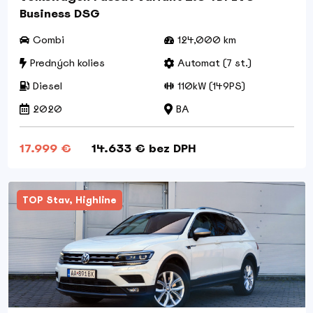
Business DSG
Combi
124,000 km
Predných kolies
Automat (7 st.)
Diesel
110kW (149PS)
2020
BA
17.999 €
14.633 € bez DPH
TOP Stav, Highline