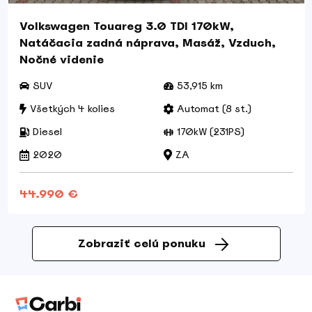
Volkswagen Touareg 3.0 TDI 170kW,
Natáčacia zadná náprava, Masáž, Vzduch,
Nočné videnie
SUV
53,915 km
Všetkých 4 kolies
Automat (8 st.)
Diesel
170kW (231PS)
2020
ZA
44.990 €
Zobraziť celú ponuku