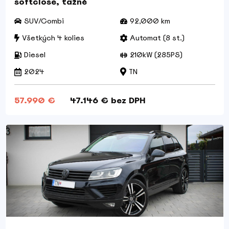
softclose, ťažné
SUV/Combi
92,000 km
Všetkých 4 kolies
Automat (8 st.)
Diesel
210kW (285PS)
2024
TN
57.990 €
47.146 € bez DPH