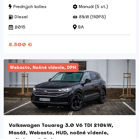
Predných kolies
Manuál (5 st.)
Diesel
81kW (110PS)
2015
BA
8.500 €
Webasto, Nočné videnie, DPH
Volkswagen Touareg 3.0 V6 TDI 210kW,
Masáž, Webasto, HUD, nočné videnie,