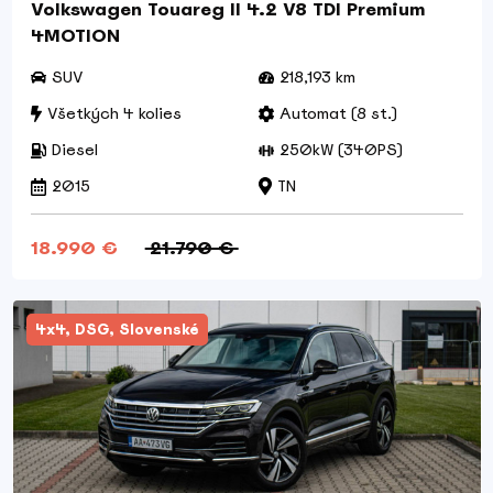
Volkswagen Touareg II 4.2 V8 TDI Premium
4MOTION
SUV
218,193 km
Všetkých 4 kolies
Automat (8 st.)
Diesel
250kW (340PS)
2015
TN
18.990 €
21.790 €
4x4, DSG, Slovenské