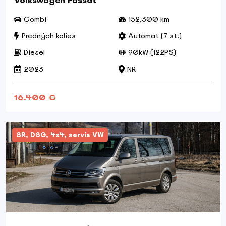
Volkswagen Passat
Combi
152,300 km
Predných kolies
Automat (7 st.)
Diesel
90kW (122PS)
2023
NR
16.400 €
SR, DSG, 4x4, servis VW