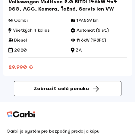
Volkswagen Multivan 2.0 BITDI 146kW 4x4
DSG, ACC, Kamera, Ťažné, Servis len VW
Combi
179,869 km
Všetkých 4 kolies
Automat (8 st.)
Diesel
146kW (198PS)
2020
ZA
29.990 €
Zobraziť celú ponuku
Carbi je systém pre bezpečný predaj a kúpu