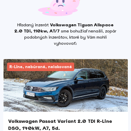
Hľadaný inzerát
Volkswagen Tiguan Allspace
2.0 TDi, 110kw, AT/7
sme bohužiaľ nenašli, zopár
podobných inzerátov, ktoré by Vám mohli
vyhovovať:
R-Line, nebúrané, nelakované
Volkswagen Passat Variant 2.0 TDI R-Line
DSG, 140kW, A7, 5d.