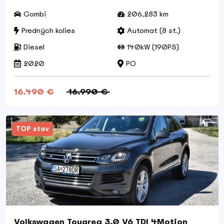
Combi
206,283 km
Predných kolies
Automat (8 st.)
Diesel
140kW (190PS)
2020
PO
16.490 €
16.990 €
TOP stav
Volkswagen Touareg 3.0 V6 TDI 4Motion