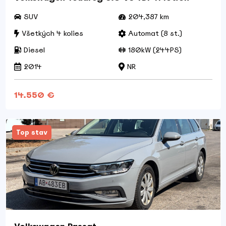
SUV
204,387 km
Všetkých 4 kolies
Automat (8 st.)
Diesel
180kW (244PS)
2014
NR
14.550 €
Top stav