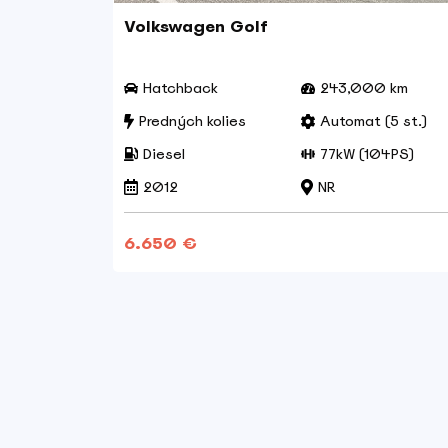
MT
Volkswagen Golf
km
Hatchback
243,000 km
 st.)
Predných kolies
Automat (5 st.)
140PS)
Diesel
77kW (104PS)
2012
NR
6.650 €