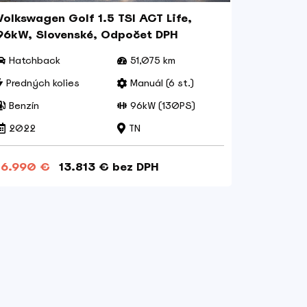
Volkswagen Golf 1.5 TSI ACT Life,
Volkswa
96kW, Slovenské, Odpočet DPH
Hatchback
51,075 km
Combi
Predných kolies
Manuál (6 st.)
Prednýc
Benzín
96kW (130PS)
Diesel
2022
TN
2015
16.990 €
13.813 € bez DPH
14.500