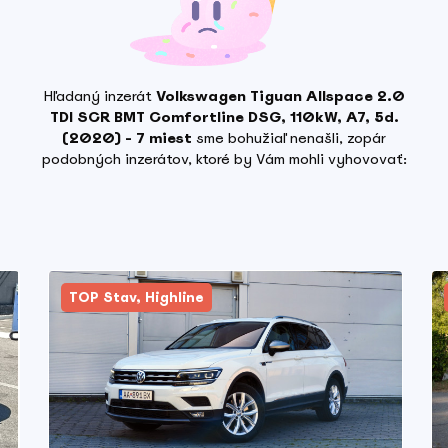
Hľadaný inzerát
Volkswagen Tiguan Allspace 2.0
TDI SCR BMT Comfortline DSG, 110kW, A7, 5d.
(2020) - 7 miest
sme bohužiaľ nenašli, zopár
podobných inzerátov, ktoré by Vám mohli vyhovovať:
TOP Stav, Highline