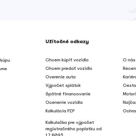
Užitočné odkazy
Chcem kúpiť vozidlo
O nás
 kúpu
Chcem predať vozidlo
Recen
 sme
Overenie auta
Kariér
Výpočet splátok
Cesto
Spätné financovanie
Motori
Ocenenie vozidla
Najča
Kalkulácia PZP
Ochra
Kalkulačka pre výpočet
registračného poplatku od
1.7.2023