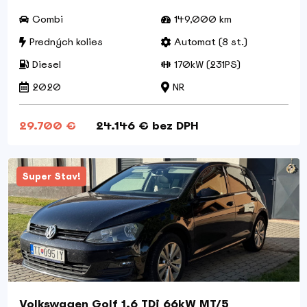
Combi
149,000 km
Predných kolies
Automat (8 st.)
Diesel
170kW (231PS)
2020
NR
29.700 €
24.146 € bez DPH
Super Stav!
Volkswagen Golf 1.6 TDi 66kW MT/5