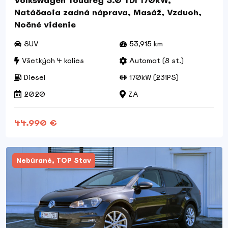
Volkswagen Touareg 3.0 TDI 170kW,
Natáčacia zadná náprava, Masáž, Vzduch,
Nočné videnie
SUV
53,915 km
Všetkých 4 kolies
Automat (8 st.)
Diesel
170kW (231PS)
2020
ZA
44.990 €
Nebúrané, TOP Stav