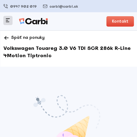
0947 902 019
carbi@carbi.sk
Kontakt
Späť na ponuky
Volkswagen Touareg 3.0 V6 TDI SCR 286k R-Line
4Motion Tiptronic