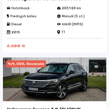
Hatchback
283,428 km
Predných kolies
Manuál (5 st.)
Diesel
66kW (89PS)
2015
TT
6.600 €
4x4, DSG, Slovenské