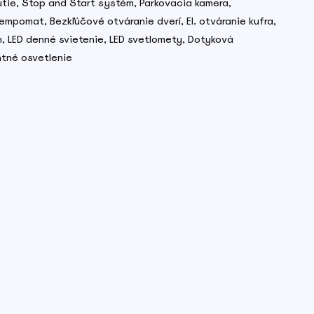
tie, Stop and Start systém, Parkovacia kamera,
mpomat, Bezkľúčové otváranie dverí, El. otváranie kufra,
h, LED denné svietenie, LED svetlomety, Dotyková
ntné osvetlenie