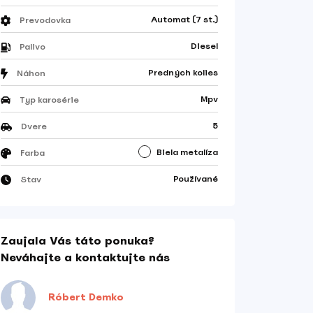
Automat (7 st.)
Prevodovka
Diesel
Palivo
Predných kolies
Náhon
Mpv
Typ karosérie
5
Dvere
Biela metalíza
Farba
Používané
Stav
Zaujala Vás táto ponuka?
Neváhajte a kontaktujte nás
Róbert Demko