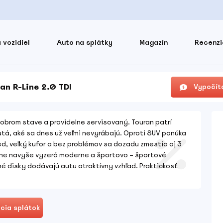
 vozidiel
Auto na splátky
Magazín
Recenzi
n R-Line 2.0 TDI
Vypočíta
i dobrom stave a pravidelne servisovaný. Touran patrí
tá, aké sa dnes už veľmi nevyrábajú. Oproti SUV ponúka
ed, veľký kufor a bez problémov sa dozadu zmestia aj 3
ine navyše vyzerá moderne a športovo – športové
né disky dodávajú autu atraktívny vzhľad. Praktickosť
cia splátok