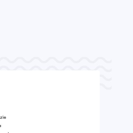
zie
a