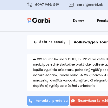
0947 902 019
carbi@carbi.sk
Domov
Ponuka
Volkswagen Toura
Späť na ponuky
🚗 VW Touran R-Line 2.0 TDI, r.v. 2021, vo veľm
medzi posledné skutočne praktické rodinné au
lepšie využitie priestoru, pohodlný vyšší pos
detské sedačky vedľa seba. 🔥 Vo výbave R-L
nárazníky, dvojitá koncovka výfuku či elegant
dopĺňa aj vyklápacie ťažné zariadenie.
Kontaktuj predajcu
Nezáväzná kalkulá