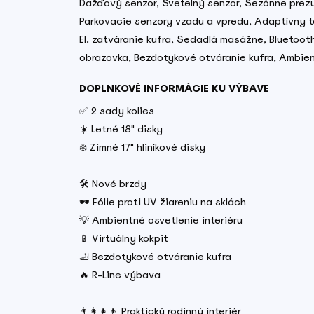
Dažďový senzor, Svetelný senzor, Sezónne prezu
Parkovacie senzory vzadu a vpredu, Adaptívny te
El. zatváranie kufra, Sedadlá masážne, Bluetoot
obrazovka, Bezdotykové otváranie kufra, Ambie
DOPLNKOVÉ INFORMÁCIE KU VÝBAVE
✅ 2 sady kolies
☀️ Letné 18" disky
❄️ Zimné 17" hliníkové disky
🛠️ Nové brzdy
🕶️ Fólie proti UV žiareniu na sklách
💡 Ambientné osvetlenie interiéru
📱 Virtuálny kokpit
🦶 Bezdotykové otváranie kufra
🔥 R-Line výbava
👨‍👩‍👧‍👦 Praktický rodinný interiér