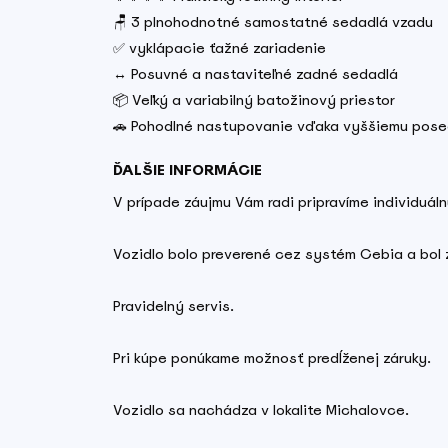
🪑 3 plnohodnotné samostatné sedadlá vzadu
✅ vyklápacie ťažné zariadenie
↔️ Posuvné a nastaviteľné zadné sedadlá
📦 Veľký a variabilný batožinový priestor
🚗 Pohodlné nastupovanie vďaka vyššiemu pose
ĎALŠIE INFORMÁCIE
V prípade záujmu Vám radi pripravíme individuá
Vozidlo bolo preverené cez systém Cebia a bol z
Pravidelný servis.
Pri kúpe ponúkame možnosť predĺženej záruky.
Vozidlo sa nachádza v lokalite Michalovce.