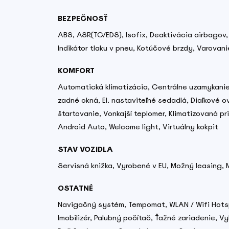
BEZPEČNOSŤ
ABS, ASR(TC/EDS), Isofix, Deaktivácia airbagov,
Indikátor tlaku v pneu, Kotúčové brzdy, Varovani
KOMFORT
Automatická klimatizácia, Centrálne uzamykanie, 
zadné okná, El. nastaviteľné sedadlá, Diaľkové o
štartovanie, Vonkajší teplomer, Klimatizovaná p
Android Auto, Welcome light, Virtuálny kokpit
STAV VOZIDLA
Servisná knižka, Vyrobené v EU, Možný leasing, 
OSTATNÉ
Navigačný systém, Tempomat, WLAN / Wifi Hotspot
Imobilizér, Palubný počítač, Ťažné zariadenie, 