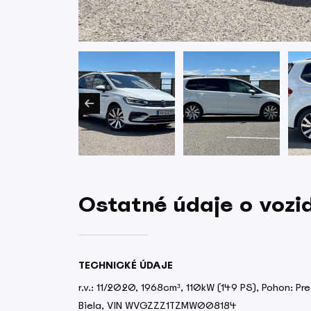
Ostatné údaje o vozi
TECHNICKÉ ÚDAJE
r.v.: 11/2020, 1968cm³, 110kW (149 PS), Pohon: Pre
Biela, VIN WVGZZZ1TZMW008184