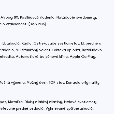
 Airbag 8X, Posilňovač riadenia, Natáčacie svetlomety,
e o vzdialenosti (BAS Plus)
El. zrkadlá, Rádio, Ostrekovače svetlometov, El. predné a
vládanie, Multifunkčný volant, Lakťová opierka, Bezkľúčové
riehradka, Automatická trojzónová klíma, Apple CarPlay,
Možná výmena, Možný úver, TOP stav, Kontrola originality
, Metalíza, Disky z ľahkej zliatiny, Hmlové svetlomety,
Vyhrievané predné sedadlá, Vyhrievané spätné zrkadlá,