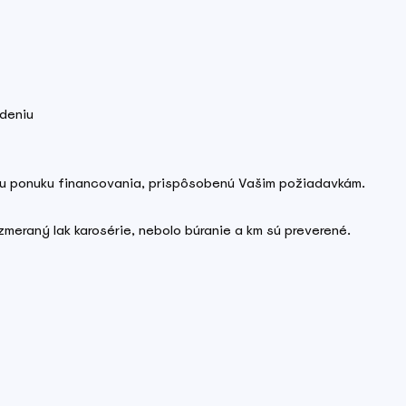
deniu
lnu ponuku financovania, prispôsobenú Vašim požiadavkám.
meraný lak karosérie, nebolo búranie a km sú preverené.