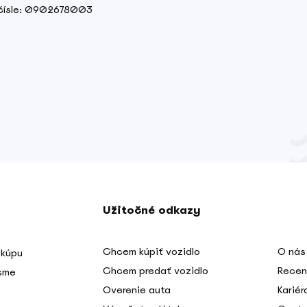
m čísle: 0902678003
Užitočné odkazy
Chcem kúpiť vozidlo
O nás
 kúpu
Chcem predať vozidlo
Recen
 sme
Overenie auta
Kariér