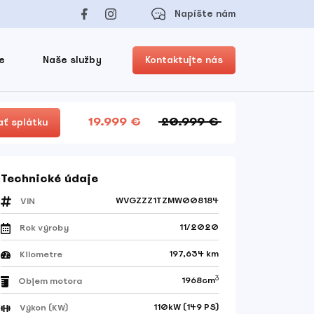
Napíšte nám
e
Naše služby
Kontaktujte nás
19.999 €
20.999 €
ť splátku
Technické údaje
WVGZZZ1TZMW008184
VIN
11/2020
Rok výroby
197,634 km
Kilometre
3
1968cm
Objem motora
110kW (149 PS)
Výkon (KW)