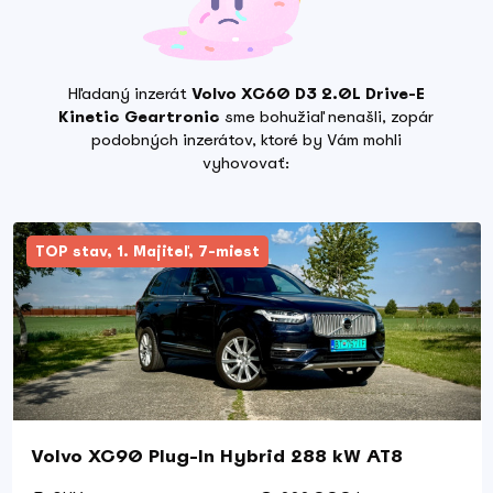
Hľadaný inzerát
Volvo XC60 D3 2.0L Drive-E
Kinetic Geartronic
sme bohužiaľ nenašli, zopár
podobných inzerátov, ktoré by Vám mohli
vyhovovať:
TOP stav, 1. Majiteľ, 7-miest
Volvo XC90 Plug-In Hybrid 288 kW AT8