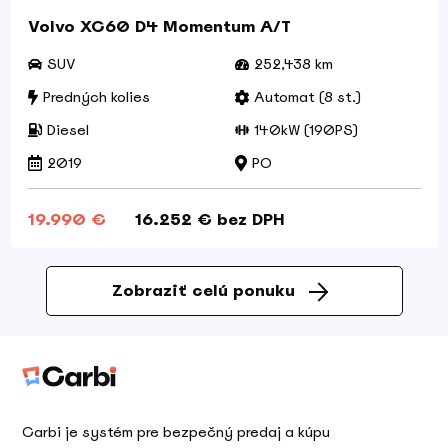
Volvo XC60 D4 Momentum A/T
SUV
252,438 km
Predných kolies
Automat (8 st.)
Diesel
140kW (190PS)
2019
PO
19.990 €
16.252 € bez DPH
Zobraziť celú ponuku
Carbi je systém pre bezpečný predaj a kúpu