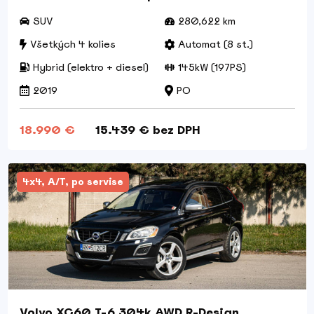
SUV
280,622 km
Všetkých 4 kolies
Automat (8 st.)
Hybrid (elektro + diesel)
145kW (197PS)
2019
PO
18.990 €
15.439 € bez DPH
4x4, A/T, po servise
Volvo XC60 T-6 304k AWD R-Design