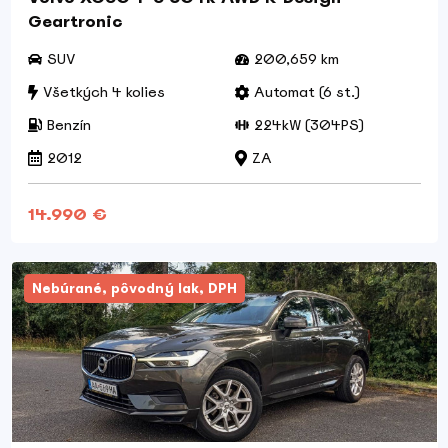
Geartronic
SUV
200,659 km
Všetkých 4 kolies
Automat (6 st.)
Benzín
224kW (304PS)
2012
ZA
14.990 €
Nebúrané, pôvodný lak, DPH