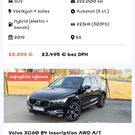
SUV
222,000 km
Všetkých 4 kolies
Automat (8 st.)
Hybrid (elektro +
223kW (303PS)
benzín)
2019
BA
28.899 €
23.495 € bez DPH
najvyššia výbava
Volvo XC60 B4 Inscription AWD A/T