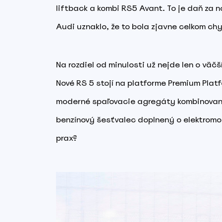
liftback a kombi RS5 Avant. To je daň za
Audi uznaklo, že to bola zjavne celkom ch
Na rozdiel od minulosti už nejde len o väč
Nové RS 5 stojí na platforme Premium Plat
moderné spaľovacie agregáty kombinované 
benzínový šesťvalec doplnený o elektromot
prax?