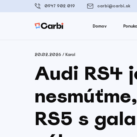
0947 902 019
carbi@carbi.sk
Domov
Ponuka
20.02.2026 / Karol
Audi RS4 j
nesmúťme,
RS5 s gal