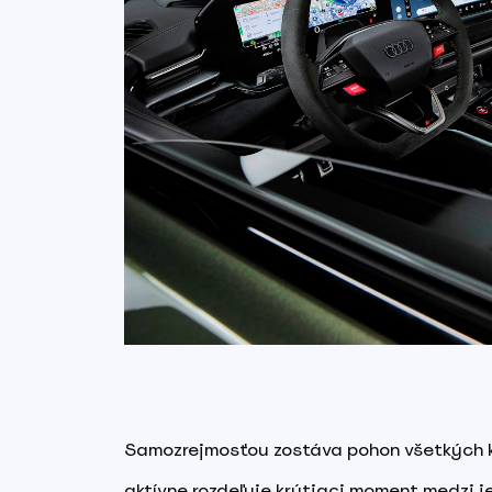
Samozrejmosťou zostáva pohon všetkých ko
aktívne rozdeľuje krútiaci moment medzi jed