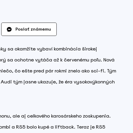
Poslať známemu
y sa okamžite vybaví kombinácia širokej
torý sa ochotne vytáča až k červenému poľu. Nová
ečo, čo ešte pred pár rokmi znelo ako sci-fi. Tým
Audi tým jasne ukazuje, že éra vysokovýkonných
honu, ale aj celkového karosárskeho zoskupenia.
ombi a RS5 bolo kupé a liftback. Teraz je RS5