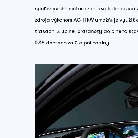
spaľovacieho motora zostáva k dispozícii v
zdroja výkonom AC 11 kW umožňuje využiť e
trasách. Z úplnej prázdnoty do plného st
RS5 dostane za 2 a pol hodiny.