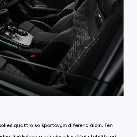
lies quattro so športovým diferenciálom. Ten
notlivé kolesá a prispieva k vyššej stabilite pri