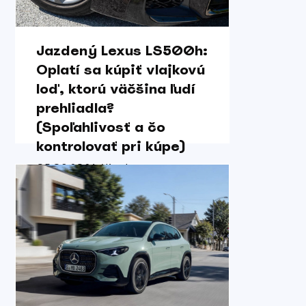
Jazdený Lexus LS500h:
Oplatí sa kúpiť vlajkovú
loď, ktorú väčšina ľudí
prehliadla?
(Spoľahlivosť a čo
kontrolovať pri kúpe)
05.08.2026 / Karol