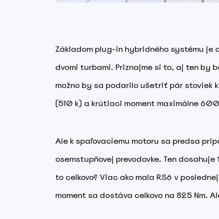
Základom plug-in hybridného systému je c
dvomi turbami. Priznajme si to, aj ten by b
možno by sa podarilo ušetriť pár stoviek 
(510 k) a krútiaci moment maximálne 600 N
Ale k spaľovaciemu motoru sa predsa pripá
osemstupňovej prevodovke. Ten dosahuje 1
to celkovo? Viac ako mala RS6 v poslednej
moment sa dostáva celkovo na 825 Nm. Ale 