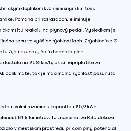
echnickým doplnkom kvôli emisným limitom.
amike. Pomáha pri rozjazdoch, eliminuje
 okamžitú reakciu na plynový pedál. Výsledkom je
lného ťahu vo vyšších rýchlostiach. Zrýchlenie z 0
tu 3,6 sekundy, čo je hodnota plne
ostalo na 250 km/h, ak si nepriplatíte za
Ak balík máte, tak je maximálna rýchlosť posunutá
ria s veľmi rozumnou kapacitou 25,9 kWh
alenosť 84 kilometrov. To znamená, že RS5 dokáže
ozidlo v mestskom prostredí, pričom plný potenciál