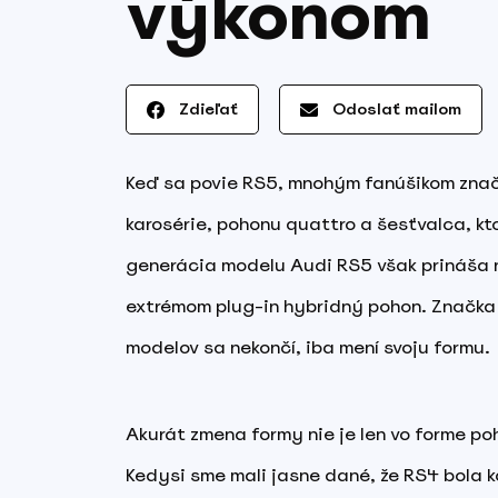
výkonom
Zdieľať
Odoslať mailom
Keď sa povie RS5, mnohým fanúšikom značk
karosérie, pohonu quattro a šesťvalca, k
generácia modelu Audi RS5 však prináša ni
extrémom plug-in hybridný pohon. Značka 
modelov sa nekončí, iba mení svoju formu.
Akurát zmena formy nie je len vo forme po
Kedysi sme mali jasne dané, že RS4 bola k