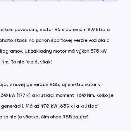
elkom povedomý motor V6 s objemom 2,9 litra a
ohato stačil na pohon športovej verzie vozidla a
kilogramov. Už základný motor má výkon 375 kW
m. To nie je zlé, však!
ja, v novej generácii RS5, aj elektromotor v
30 kW (177 k) a krútiaci moment 460 Nm. Koľko je
 generácii. Má až 470 kW (639 k) a krútiaci
to nie je všetko, čím chce RS5 zaujať.