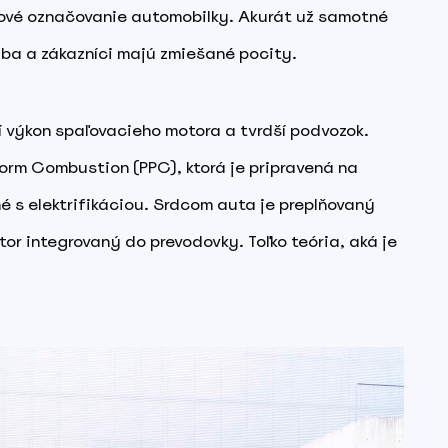
 nové označovanie automobilky. Akurát už samotné
yba a zákazníci majú zmiešané pocity.
ší výkon spaľovacieho motora a tvrdší podvozok.
form Combustion (PPC), ktorá je pripravená na
s elektrifikáciou. Srdcom auta je preplňovaný
or integrovaný do prevodovky. Toľko teória, aká je