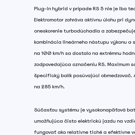
Plug-in hybrid v prípade RS 5 nie je iba t
Elektromotor zohráva aktívnu úlohu pri dyn
oneskorenie turbodúchadla a zabezpečuje
kombinácia lineárneho nástupu výkonu a si
na 100 km/h sa dostalo na extrémnu hodno
zodpovedajúca označeniu RS. Maximum sa d
špecifický balík posúvajúci obmedzovač. 
na 285 km/h.
Súčasťou systému je vysokonapäťová baté
umožňujúca čisto elektrickú jazdu na vzdi
fungovať ako relatívne tiché a efektívne v