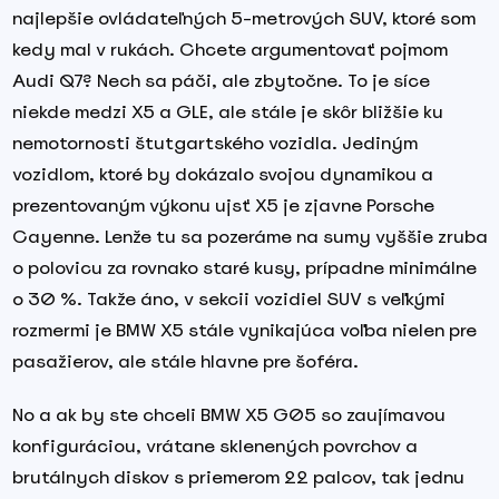
najlepšie ovládateľných 5-metrových SUV, ktoré som
kedy mal v rukách. Chcete argumentovať pojmom
Audi Q7? Nech sa páči, ale zbytočne. To je síce
niekde medzi X5 a GLE, ale stále je skôr bližšie ku
nemotornosti štutgartského vozidla. Jediným
vozidlom, ktoré by dokázalo svojou dynamikou a
prezentovaným výkonu ujsť X5 je zjavne Porsche
Cayenne. Lenže tu sa pozeráme na sumy vyššie zruba
o polovicu za rovnako staré kusy, prípadne minimálne
o 30 %. Takže áno, v sekcii vozidiel SUV s veľkými
rozmermi je BMW X5 stále vynikajúca voľba nielen pre
pasažierov, ale stále hlavne pre šoféra.
No a ak by ste chceli BMW X5 G05 so zaujímavou
konfiguráciou, vrátane sklenených povrchov a
brutálnych diskov s priemerom 22 palcov, tak jednu