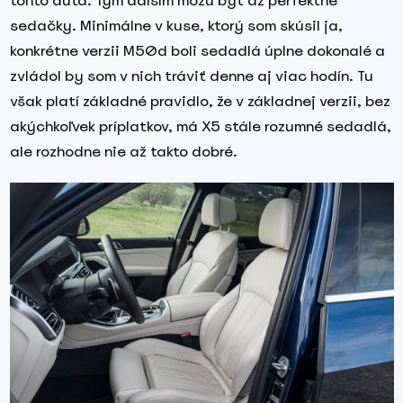
tohto auta. Tým ďalším môžu byť až perfektné
sedačky. Minimálne v kuse, ktorý som skúsil ja,
konkrétne verzii M50d boli sedadlá úplne dokonalé a
zvládol by som v nich tráviť denne aj viac hodín. Tu
však platí základné pravidlo, že v základnej verzii, bez
akýchkoľvek príplatkov, má X5 stále rozumné sedadlá,
ale rozhodne nie až takto dobré.