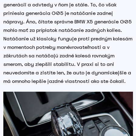
generácii a odvtedy v ňom je stále. To, čo však
priniesla generácia G05 je natáčanie zadnej
nápravy. Áno, čítate správne BMW X5 generácie G05
mohlo mať za príplatok natáčanie zadných kolies.
Natáčanie už klasicky funguje proti predným kolesám
v momentoch potreby manévrovateľnosti a v
zákrutách sa natáčajú zadné kolesá rovnakým
smerom, aby zlepšili stabilitu. V praxi si to ani
neuvedomíte a zistíte len, že auto je dynamickejšie a
má omnoho lepšie jazdné vlastnosti ako ste čakali.