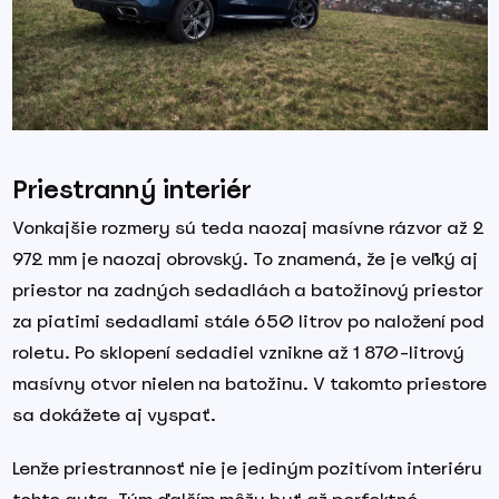
Priestranný interiér
Vonkajšie rozmery sú teda naozaj masívne rázvor až 2
972 mm je naozaj obrovský. To znamená, že je veľký aj
priestor na zadných sedadlách a batožinový priestor
za piatimi sedadlami stále 650 litrov po naložení pod
roletu. Po sklopení sedadiel vznikne až 1 870-litrový
masívny otvor nielen na batožinu. V takomto priestore
sa dokážete aj vyspať.
Lenže priestrannosť nie je jediným pozitívom interiéru