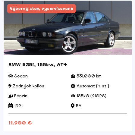
Výborný stav, vyservisované
BMW 535i, 155kw, AT4
Sedan
331,000 km
Zadných kolies
Automat (4 st.)
Benzín
155kW (210PS)
1991
BA
11.900 €