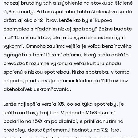
naozaj brutálny ťah a zrýchlenie na stovku za šialené
3,8 sekundy. Pritom spotreba tohto šialenstva sa dá
držať aj okolo 12 litrov. Lenže kto by si kupoval
osemvalec s hľadaním nízkej spotreby? Bežne budete
mať 15 a viac litrov, ale je to vyvážené extrémnymi
výkonmi. Omnoho zaujímavejšia je voľba benzínového
agregátu s tromi litrami objemu, ktorý stále dokáže
prevádzať rozumné výkony a veľkú kultúru chodu
spojenú s nízkou spotrebou. Nízka spotreba, v tomto
prípade, predstavuje priemer kľudne do 11 litrov bez
akéhokoľvek uskromňovania.
Lenže najlepšia verzia X5, čo sa týka spotreby, je
určite naftový trojliter. V prípade M50d sa mi
podarilo na 150 km po diaľnici, s prihliadnutím na
predpisy, dostať priemernú hodnotu na 7,2 litra.