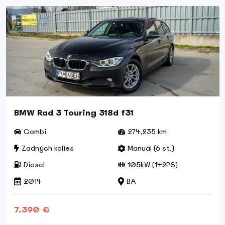
BMW Rad 3 Touring 318d f31
Combi
274,235 km
Zadných kolies
Manuál (6 st.)
Diesel
105kW (142PS)
2014
BA
7.390 €