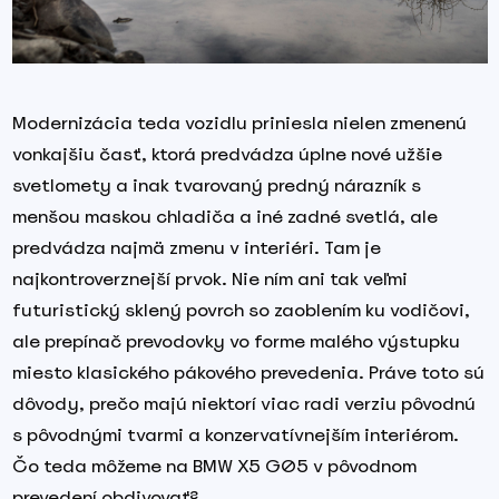
Modernizácia teda vozidlu priniesla nielen zmenenú
vonkajšiu časť, ktorá predvádza úplne nové užšie
svetlomety a inak tvarovaný predný nárazník s
menšou maskou chladiča a iné zadné svetlá, ale
predvádza najmä zmenu v interiéri. Tam je
najkontroverznejší prvok. Nie ním ani tak veľmi
futuristický sklený povrch so zaoblením ku vodičovi,
ale prepínač prevodovky vo forme malého výstupku
miesto klasického pákového prevedenia. Práve toto sú
dôvody, prečo majú niektorí viac radi verziu pôvodnú
s pôvodnými tvarmi a konzervatívnejším interiérom.
Čo teda môžeme na BMW X5 G05 v pôvodnom
prevedení obdivovať?