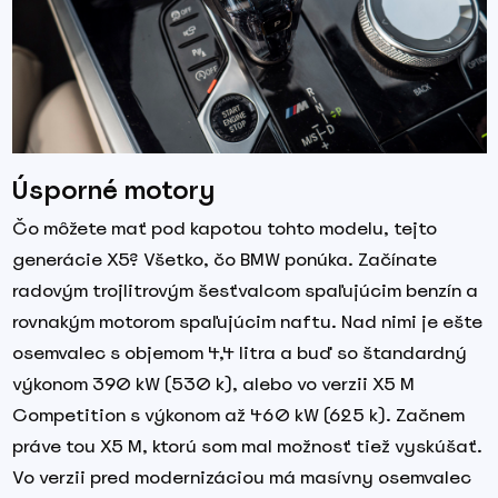
Úsporné motory
Čo môžete mať pod kapotou tohto modelu, tejto
generácie X5? Všetko, čo BMW ponúka. Začínate
radovým trojlitrovým šesťvalcom spaľujúcim benzín a
rovnakým motorom spaľujúcim naftu. Nad nimi je ešte
osemvalec s objemom 4,4 litra a buď so štandardný
výkonom 390 kW (530 k), alebo vo verzii X5 M
Competition s výkonom až 460 kW (625 k). Začnem
práve tou X5 M, ktorú som mal možnosť tiež vyskúšať.
Vo verzii pred modernizáciou má masívny osemvalec