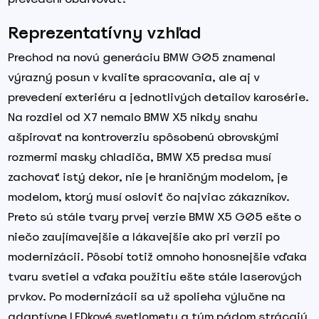
Reprezentatívny vzhľad
Prechod na novú generáciu BMW G05 znamenal
výrazný posun v kvalite spracovania, ale aj v
prevedení exteriéru a jednotlivých detailov karosérie.
Na rozdiel od X7 nemalo BMW X5 nikdy snahu
ašpirovať na kontroverziu spôsobenú obrovskými
rozmermi masky chladiča, BMW X5 predsa musí
zachovať istý dekor, nie je hraničným modelom, je
modelom, ktorý musí osloviť čo najviac zákazníkov.
Preto sú stále tvary prvej verzie BMW X5 G05 ešte o
niečo zaujímavejšie a lákavejšie ako pri verzii po
modernizácii. Pôsobí totiž omnoho honosnejšie vďaka
tvaru svetiel a vďaka použitiu ešte stále laserových
prvkov. Po modernizácii sa už spolieha výlučne na
adaptívne LEDkové svetlomety a tým pádom strácajú