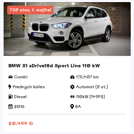
TOP stav, 1. majiteľ
BMW X1 sDrive18d Sport Line 110 kW
Combi
175,407 km
Predných kolies
Automat (8 st.)
Diesel
110kW (149PS)
2016
BA
20.499 €