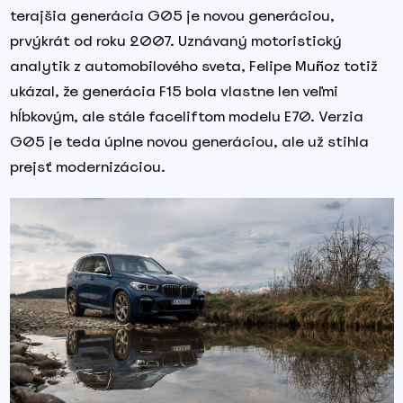
terajšia generácia G05 je novou generáciou,
prvýkrát od roku 2007. Uznávaný motoristický
analytik z automobilového sveta, Felipe Muñoz totiž
ukázal, že generácia F15 bola vlastne len veľmi
hĺbkovým, ale stále faceliftom modelu E70. Verzia
G05 je teda úplne novou generáciou, ale už stihla
prejsť modernizáciou.