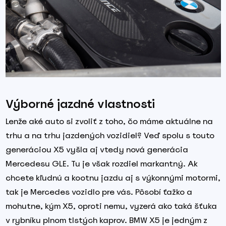
Výborné jazdné vlastnosti
Lenže aké auto si zvoliť z toho, čo máme aktuálne na
trhu a na trhu jazdených vozidiel? Veď spolu s touto
generáciou X5 vyšla aj vtedy nová generácia
Mercedesu GLE. Tu je však rozdiel markantný. Ak
chcete kľudnú a kootnu jazdu aj s výkonnými motormi,
tak je Mercedes vozidlo pre vás. Pôsobí ťažko a
mohutne, kým X5, oproti nemu, vyzerá ako taká šťuka
v rybníku plnom tlstých kaprov. BMW X5 je jedným z