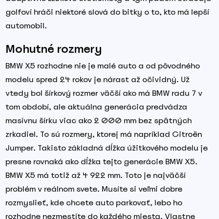
golfoví hráči niektoré slová do bitky o to, kto má lepší
automobil.
Mohutné rozmery
BMW X5 rozhodne nie je malé auto a od pôvodného
modelu spred 24 rokov je nárast až očividný. Už
vtedy bol šírkový rozmer väčší ako má BMW radu 7 v
tom období, ale aktuálna generácia predvádza
masívnu šírku viac ako 2 000 mm bez spätných
zrkadiel. To sú rozmery, ktorej má napríklad Citroën
Jumper. Takisto základná dĺžka úžitkového modelu je
presne rovnaká ako dĺžka tejto generácie BMW X5.
BMW X5 má totiž až 4 922 mm. Toto je najväčší
problém v reálnom svete. Musíte si veľmi dobre
rozmyslieť, kde chcete auto parkovať, lebo ho
rozhodne nezmestíte do každého miesta. Vlastne