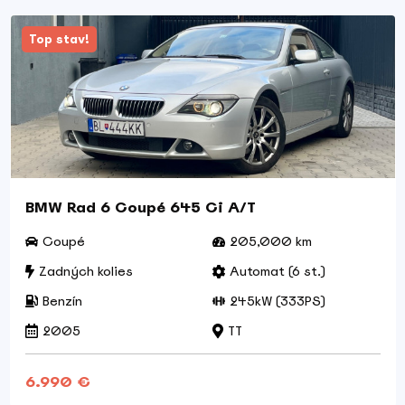
Top stav!
BMW Rad 6 Coupé 645 Ci A/T
Coupé
205,000 km
Zadných kolies
Automat (6 st.)
Benzín
245kW (333PS)
2005
TT
6.990 €