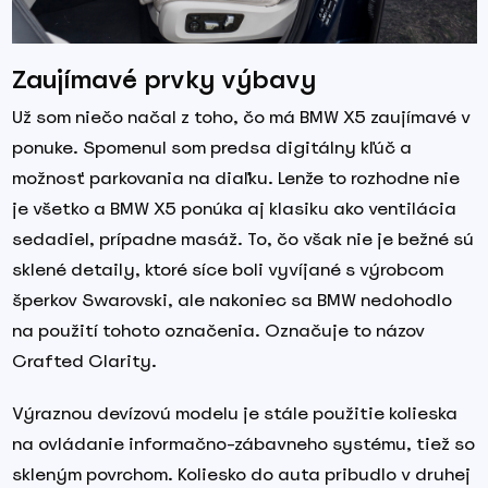
Zaujímavé prvky výbavy
Už som niečo načal z toho, čo má BMW X5 zaujímavé v
ponuke. Spomenul som predsa digitálny kľúč a
možnosť parkovania na diaľku. Lenže to rozhodne nie
je všetko a BMW X5 ponúka aj klasiku ako ventilácia
sedadiel, prípadne masáž. To, čo však nie je bežné sú
sklené detaily, ktoré síce boli vyvíjané s výrobcom
šperkov Swarovski, ale nakoniec sa BMW nedohodlo
na použití tohoto označenia. Označuje to názov
Crafted Clarity.
Výraznou devízovú modelu je stále použitie kolieska
na ovládanie informačno-zábavneho systému, tiež so
skleným povrchom. Koliesko do auta pribudlo v druhej