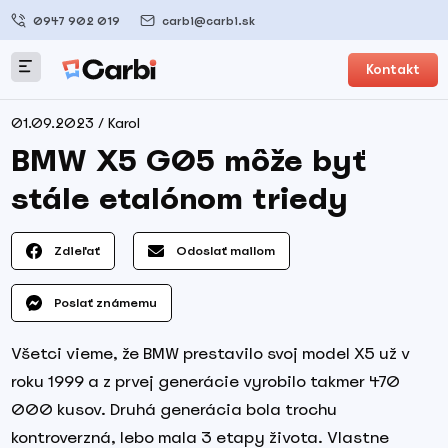
0947 902 019
carbi@carbi.sk
Kontakt
01.09.2023 / Karol
BMW X5 G05 môže byť
stále etalónom triedy
Zdieľať
Odoslať mailom
Poslať známemu
Všetci vieme, že BMW prestavilo svoj model X5 už v
roku 1999 a z prvej generácie vyrobilo takmer 470
000 kusov. Druhá generácia bola trochu
kontroverzná, lebo mala 3 etapy života. Vlastne