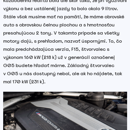
Každodenná realita bola ale skôr taká, že pri využívaní
výkonu a bez ustálenéj jazdy to bolo okolo 9 litrov.
Stále však musíme mať na pamäti, že máme obrovské
auto s obrovskou čelnou plochou a s hmotnosťou
presahujúcou 2 tony. V takomto prípade sa všetky
motory dajú, s prehľadom, nazvať úspornými. To, čo
mala predchádzajúca verzia, F15, štvorvalec s
výkonom 160 kW (218 k) už v generácii označenej
G05 budete hľadať márne. Základný štvorvalec
v G05 u nás dostupný nebol, ale ak ho nájdete, tak
mal 170 kW (231 k).