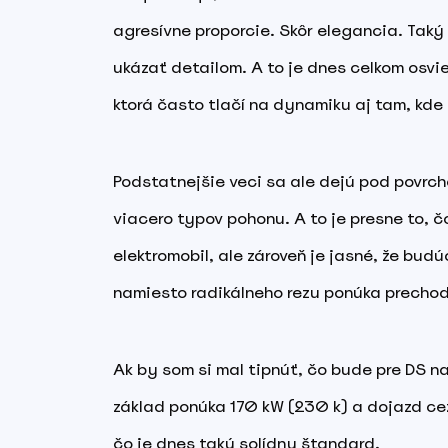
agresívne proporcie. Skôr elegancia. Taký 
ukázať detailom. A to je dnes celkom osvi
ktorá často tlačí na dynamiku aj tam, kde
Podstatnejšie veci sa ale dejú pod povrch
viacero typov pohonu. A to je presne to, 
elektromobil, ale zároveň je jasné, že bud
namiesto radikálneho rezu ponúka prechod
Ak by som si mal tipnúť, čo bude pre DS naj
základ ponúka 170 kW (230 k) a dojazd cez
čo je dnes taký solídny štandard.