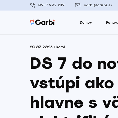
0947 902 019
carbi@carbi.sk
Domov
Ponuka
20.03.2026 / Karol
DS 7 do no
vstúpi ako
hlavne s v