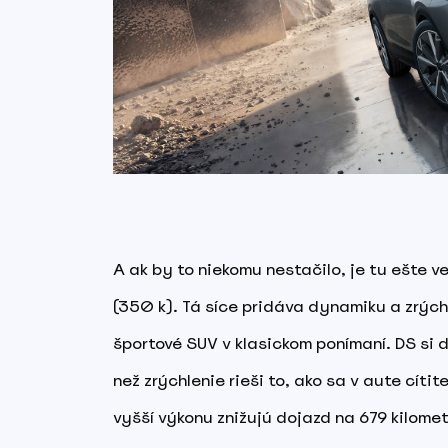
A ak by to niekomu nestačilo, je tu ešte 
(350 k). Tá síce pridáva dynamiku a zrých
športové SUV v klasickom ponímaní. DS si dr
než zrýchlenie rieši to, ako sa v aute cít
vyšší výkonu znižujú dojazd na 679 kilomet