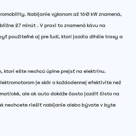
ektromobility. Nabíjanie výkonom až 160 kW znamená,
bližne 27 minút . V praxi to znamená kávu na
byť použiteľné aj pre ľudí, ktorí jazdia dlhšie trasy a
 ktorí ešte nechcú úplne prejsť na elektrinu.
lektromotorom je skôr o každodennej efektivite než
amatické, ale ak auto dokáže často jazdiť čisto na
ak nechcete riešiť nabíjanie alebo bývate v byte