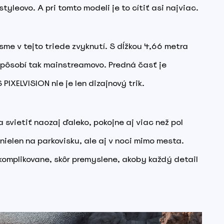
tyleovo. A pri tomto modeli je to cítiť asi najviac.
 sme v tejto triede zvyknutí. S dĺžkou 4,66 metra
pôsobí tak mainstreamovo. Predná časť je
PIXELVISION nie je len dizajnový trik.
svietiť naozaj ďaleko, pokojne aj viac než pol
e nielen na parkovisku, ale aj v noci mimo mesta.
komplikovane, skôr premyslene, akoby každý detail