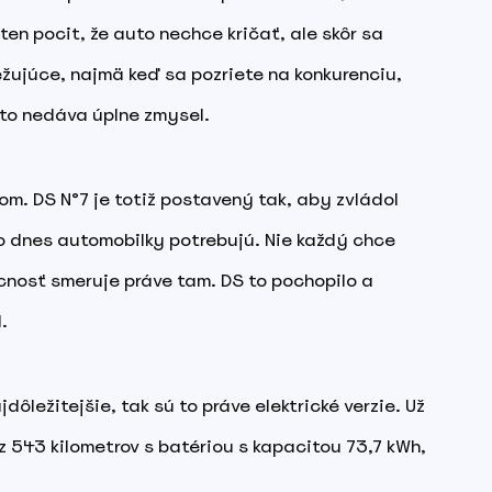
ten pocit, že auto nechce kričať, ale skôr sa
ežujúce, najmä keď sa pozriete na konkurenciu,
 to nedáva úplne zmysel.
om. DS N°7 je totiž postavený tak, aby zvládol
čo dnes automobilky potrebujú. Nie každý chce
úcnosť smeruje práve tam. DS to pochopilo a
.
dôležitejšie, tak sú to práve elektrické verzie. Už
 543 kilometrov s batériou s kapacitou 73,7 kWh,