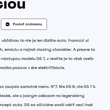
ciou
Poslať známemu
äčšinou to nie je len ďalšie auto. Francúzi si
eh, emóciu a najmä vlastný charakter. A presne to
o nástupcu modelu DS 7, v realite je to však oveľa
značka posúva v ére elektrifikácie.
c zaujalo samotné meno. N°7. Nie DS 8, nie DS 7 II.
elecké, ale s jasným odkazom na legendárný
ncept auta. DS sa očividne snaží robiť veci inak