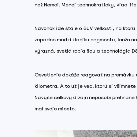
než Nemci. Menej technokraticky, viac lifes
Navonok ide stále o SUV veľkosti, na ktorú
zapadne medzi klasiku segmentu, lenže ne
výrazná, svetlá robia šou a technológia DS 
Osvetlenie dokáže reagovať na premávku a 
kilometra. A to už je vec, ktorú si všimnet
Navyše celkový dizajn nepôsobí prehnane 
mal svoje miesto.