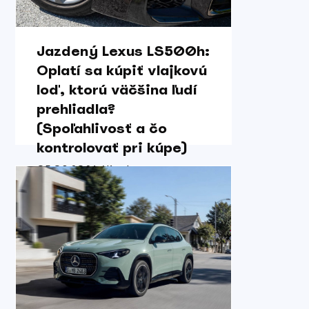
Jazdený Lexus LS500h:
Oplatí sa kúpiť vlajkovú
loď, ktorú väčšina ľudí
prehliadla?
(Spoľahlivosť a čo
kontrolovať pri kúpe)
05.08.2026 / Karol