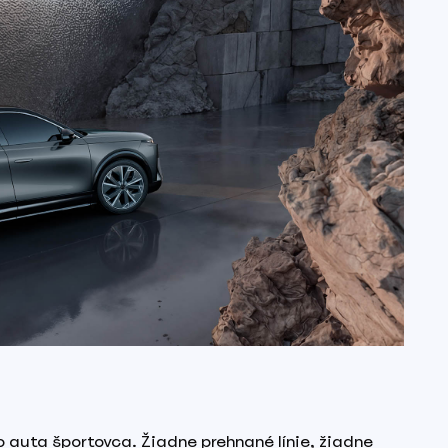
to auta športovca. Žiadne prehnané línie, žiadne