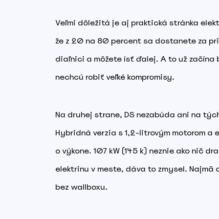
Veľmi dôležitá je aj praktická stránka el
že z 20 na 80 percent sa dostanete za pri
diaľnici a môžete ísť ďalej. A to už začína 
nechcú robiť veľké kompromisy.
Na druhej strane, DS nezabúda ani na tých,
Hybridná verzia s 1,2-litrovým motorom a e
o výkone. 107 kW (145 k) neznie ako nič dr
elektrinu v meste, dáva to zmysel. Najmä 
bez wallboxu.