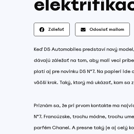
elektrifiká
Zdieľať
Odoslať mailom
Keď DS Automobiles predstaví nový model, v
dávajú záležať na tom, aby mali veci príb
platí aj pre novinku DS N°7. Na papieri ide 
väčší krok. Taký, ktorý má ukázať, kam sa 
Priznám sa, že pri prvom kontakte ma najvia
N°7. Francúzske, trochu módne, trochu um
parfém Chanel. A presne taký je aj celý ko