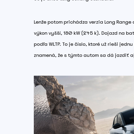
Lenže potom prichádza verzia Long Range a
výkon vyšší, 180 kW (245 k). Dojazd na bat
podľa WLTP. To je číslo, ktoré už rieši jednu
znamená, že s týmto autom sa dá jazdiť aj