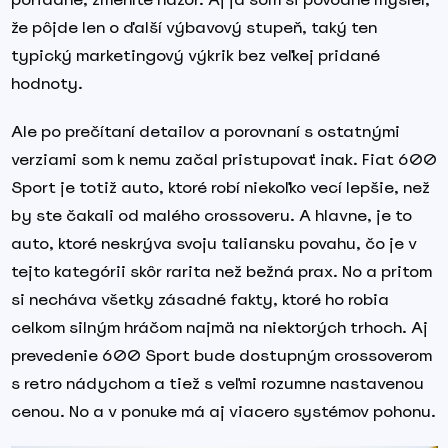
že pôjde len o ďalší výbavový stupeň, taký ten
typický marketingový výkrik bez veľkej pridané
hodnoty.
Ale po prečítaní detailov a porovnaní s ostatnými
verziami som k nemu začal pristupovať inak. Fiat 600
Sport je totiž auto, ktoré robí niekoľko vecí lepšie, než
by ste čakali od malého crossoveru. A hlavne, je to
auto, ktoré neskrýva svoju taliansku povahu, čo je v
tejto kategórii skôr rarita než bežná prax. No a pritom
si necháva všetky zásadné fakty, ktoré ho robia
celkom silným hráčom najmä na niektorých trhoch. Aj
prevedenie 600 Sport bude dostupným crossoverom
s retro nádychom a tiež s veľmi rozumne nastavenou
cenou. No a v ponuke má aj viacero systémov pohonu.