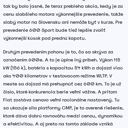
tak by bolo jasné, že teraz prebieha akcia, kedy je za
cenu slabšieho motora výkonnejšie prevedenie, takže
slabý motor na Slovensku ani nemôže byť v kurze. Pre
prevedenie 600 Sport bude tiež lepšie zvoliť
výkonnejší kúsok pod prednú kapotu.
Druhým prevedením pohonu je to, čo sa skrýva za
označením 600e. A to je úplne iný príbeh. Výkon 115
kW (156 k), batéria s kapacitou 54 kWh a dojazd viac
ako 400 kilometrov v testovacom režime WLTP. V
meste sa dojazd má prehupnúť cez 600 km. To je už
číslo, ktoré konkurencia berie veľmi vážne. A pritom
Fiat zostáva cenovo veľmi racionálne nastavený. Tu
sa ukazuje sila platformy CMP, je to overené riešenie,
ktoré dáva dobrú rovnováhu medzi cenou, dynamikou
a efektivitou. A aj preto na tomto základe vzniká