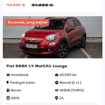
49.999 €
54.000 €
Slovenské, prvý majiteľ
Fiat 500X 1.4 MultiAir Lounge
Hatchback
65,909 km
Predných kolies
Manuál (6 st.)
Benzín
103kW (140PS)
2018
ZA