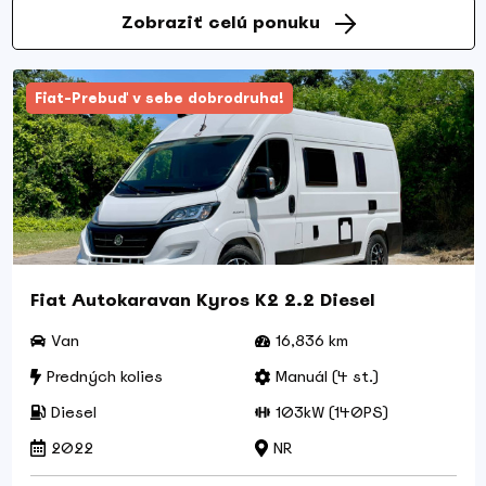
Zobraziť celú ponuku
Fiat-Prebuď v sebe dobrodruha!
Fiat Autokaravan Kyros K2 2.2 Diesel
Van
16,836 km
Predných kolies
Manuál (4 st.)
Diesel
103kW (140PS)
2022
NR