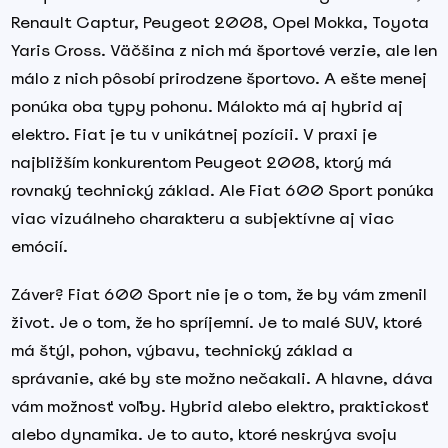
Renault Captur, Peugeot 2008, Opel Mokka, Toyota
Yaris Cross. Väčšina z nich má športové verzie, ale len
málo z nich pôsobí prirodzene športovo. A ešte menej
ponúka oba typy pohonu. Málokto má aj hybrid aj
elektro. Fiat je tu v unikátnej pozícii. V praxi je
najbližším konkurentom Peugeot 2008, ktorý má
rovnaký technický základ. Ale Fiat 600 Sport ponúka
viac vizuálneho charakteru a subjektívne aj viac
emócií.
Záver? Fiat 600 Sport nie je o tom, že by vám zmenil
život. Je o tom, že ho spríjemní. Je to malé SUV, ktoré
má štýl, pohon, výbavu, technický základ a
správanie, aké by ste možno nečakali. A hlavne, dáva
vám možnosť voľby. Hybrid alebo elektro, praktickosť
alebo dynamika. Je to auto, ktoré neskrýva svoju