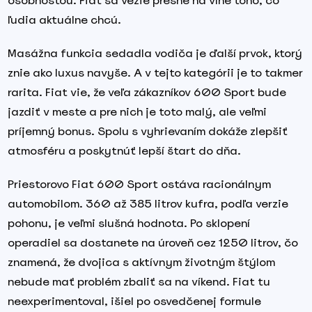
osobnosťou. Fiat sa vezie presne na vlne toho, čo
ľudia aktuálne chcú.
Masážna funkcia sedadla vodiča je ďalší prvok, ktorý
znie ako luxus navyše. A v tejto kategórii je to takmer
rarita. Fiat vie, že veľa zákazníkov 600 Sport bude
jazdiť v meste a pre nich je toto malý, ale veľmi
príjemný bonus. Spolu s vyhrievaním dokáže zlepšiť
atmosféru a poskytnúť lepší štart do dňa.
Priestorovo Fiat 600 Sport ostáva racionálnym
automobilom. 360 až 385 litrov kufra, podľa verzie
pohonu, je veľmi slušná hodnota. Po sklopení
operadiel sa dostanete na úroveň cez 1250 litrov, čo
znamená, že dvojica s aktívnym životným štýlom
nebude mať problém zbaliť sa na víkend. Fiat tu
neexperimentoval, išiel po osvedčenej formule