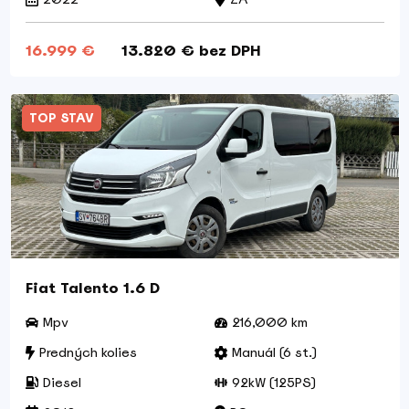
16.999 €
13.820 € bez DPH
TOP STAV
Fiat Talento 1.6 D
Mpv
216,000 km
Predných kolies
Manuál (6 st.)
Diesel
92kW (125PS)