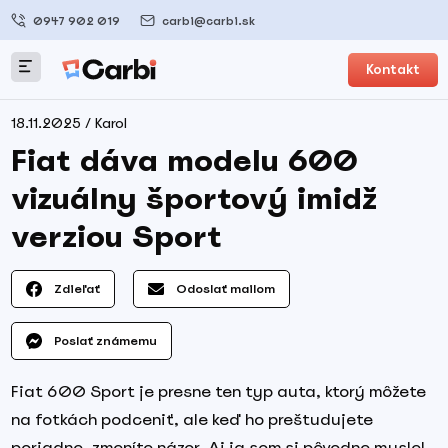
0947 902 019
carbi@carbi.sk
Kontakt
18.11.2025 / Karol
Fiat dáva modelu 600
vizuálny športový imidž
verziou Sport
Zdieľať
Odoslať mailom
Poslať známemu
Fiat 600 Sport je presne ten typ auta, ktorý môžete
na fotkách podceniť, ale keď ho preštudujete
poriadne, zmeníte názor. Aj ja som si pôvodne myslel,