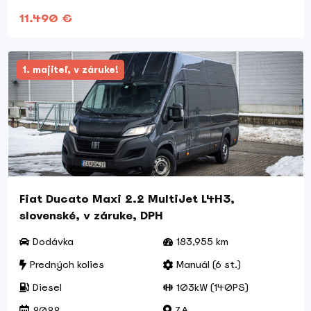
11.490 €
1. majiteľ, v záruke!
Fiat Ducato Maxi 2.2 MultiJet L4H3,
slovenské, v záruke, DPH
Dodávka
183,955 km
Predných kolies
Manuál (6 st.)
Diesel
103kW (140PS)
2022
ZA