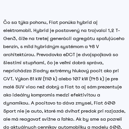
Čo sa týka pohonu, Fiat ponúka hybrid aj
elektromobil. Hybrid je postavený na trojvalci 1,2 T-
Gen3, čiže na tretej generácii agregátu spaľujúceho
benzín, s mild hybridným systémom a 48 V
architektúrou. Prevodovka eDCT je dvojspojková so
šiestimi stupňami, čo je veľmi dobrá správa,
neprichádza žiadny extrémny hlukový pocit ako pri
CVT. Výkon 81 kW (110 k) alebo 107 kW (145 k) je pre
malé SUV viac než dobrý a Fiat to aj sám prezentuje
ako ideálny kompromis medzi efektivitou a
dynamikou. A pocitovo to dáva zmysel, Fiat 600
Sport nie je auto, ktoré má dvíhať predok pri rozjazde,
ale má reagovať svižne a ľahko. Ak by sme sa pozreli
do aktuálnych cenníkov automobilky a modelu 600,