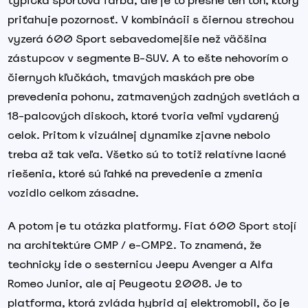
typická športová farba, ale je to presne ten tón, ktorý
priťahuje pozornosť. V kombinácii s čiernou strechou
vyzerá 600 Sport sebavedomejšie než väčšina
zástupcov v segmente B-SUV. A to ešte nehovorím o
čiernych kľučkách, tmavých maskách pre obe
prevedenia pohonu, zatmavených zadných svetlách a
18-palcových diskoch, ktoré tvoria veľmi vydarený
celok. Pritom k vizuálnej dynamike zjavne nebolo
treba až tak veľa. Všetko sú to totiž relatívne lacné
riešenia, ktoré sú ľahké na prevedenie a zmenia
vozidlo celkom zásadne.
A potom je tu otázka platformy. Fiat 600 Sport stojí
na architektúre CMP / e-CMP2. To znamená, že
technicky ide o sesternicu Jeepu Avenger a Alfa
Romeo Junior, ale aj Peugeotu 2008. Je to
platforma, ktorá zvláda hybrid aj elektromobil, čo je