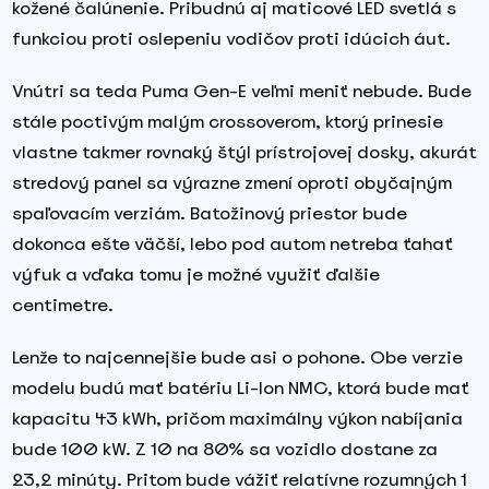
kožené čalúnenie. Pribudnú aj maticové LED svetlá s
funkciou proti oslepeniu vodičov proti idúcich áut.
Vnútri sa teda Puma Gen-E veľmi meniť nebude. Bude
stále poctivým malým crossoverom, ktorý prinesie
vlastne takmer rovnaký štýl prístrojovej dosky, akurát
stredový panel sa výrazne zmení oproti obyčajným
spaľovacím verziám. Batožinový priestor bude
dokonca ešte väčší, lebo pod autom netreba ťahať
výfuk a vďaka tomu je možné využiť ďalšie
centimetre.
Lenže to najcennejšie bude asi o pohone. Obe verzie
modelu budú mať batériu Li-Ion NMC, ktorá bude mať
kapacitu 43 kWh, pričom maximálny výkon nabíjania
bude 100 kW. Z 10 na 80% sa vozidlo dostane za
23,2 minúty. Pritom bude vážiť relatívne rozumných 1