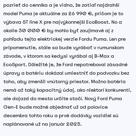
pozrieť do cenníka a je vidno, že zatiaľ najdrahší
model Puma je aktuálne za 26 990 €, pričom je to
výbava ST line X pre najvýkonnejší EcoBoost. No a
okolie 30 000 € by mohlo byť zaujímavé aj z
pohľadu tejto elektrickej verzie Fordu Puma. Len pre
pripomenutie, stále sa bude vyrábať v rumunskom
závode, v ktorom sa kedysi vyrábal aj B-Max a
EcoSport. Dôležité je, že Ford nepotreboval zásadné
úpravy a batériu dokázal umiestniť do podvozku bez
toho, aby zmenšil vnútorný priestor. Možno batéria
nemá až taký kapacitný údaj, ako niektorí konkurenti,
ale dojazd do mesta určite stačí. Nový Ford Puma
Gen-E bude možné objednať už od polovice
decembra tohto roku a prvé dodávky vozidiel sú
naplánované už na január 2025.