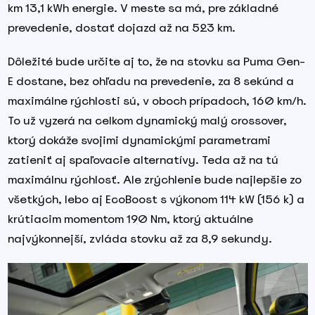
km 13,1 kWh energie. V meste sa má, pre základné
prevedenie, dostať dojazd až na 523 km.
Dôležité bude určite aj to, že na stovku sa Puma Gen-
E dostane, bez ohľadu na prevedenie, za 8 sekúnd a
maximálne rýchlosti sú, v oboch prípadoch, 160 km/h.
To už vyzerá na celkom dynamický malý crossover,
ktorý dokáže svojimi dynamickými parametrami
zatieniť aj spaľovacie alternatívy. Teda až na tú
maximálnu rýchlosť. Ale zrýchlenie bude najlepšie zo
všetkých, lebo aj EcoBoost s výkonom 114 kW (156 k) a
krútiacim momentom 190 Nm, ktorý aktuálne
najvýkonnejší, zvláda stovku až za 8,9 sekundy.