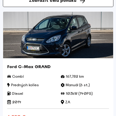
Zobraziť celú ponuku
Ford C-Max GRAND
Combi
167,782 km
Predných kolies
Manuál (6 st.)
Diesel
103kW (140PS)
2014
ZA