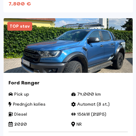
7.800 €
TOP stav
Ford Ranger
Pick up
74,000 km
Predných kolies
Automat (8 st.)
Diesel
156kW (212PS)
2020
NR