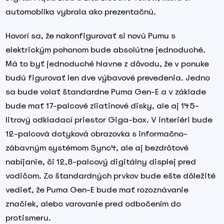
automobilka vybrala ako prezentačnú.
Hovorí sa, že nakonfigurovať si novú Pumu s
elektrickým pohonom bude absolútne jednoduché.
Má to byť jednoduché hlavne z dôvodu, že v ponuke
budú figurovať len dve výbavové prevedenia. Jedno
sa bude volať štandardne Puma Gen-E a v základe
bude mať 17-palcové zliatinové disky, ale aj 145-
litrový odkladací priestor Giga-box. V interiéri bude
12-palcová dotyková obrazovka s informačno-
zábavným systémom Sync4, ale aj bezdrôtové
nabíjanie, či 12,8-palcový digitálny displej pred
vodičom. Zo štandardných prvkov bude ešte dôležité
vedieť, že Puma Gen-E bude mať rozoznávanie
značiek, alebo varovanie pred odbočením do
protismeru.