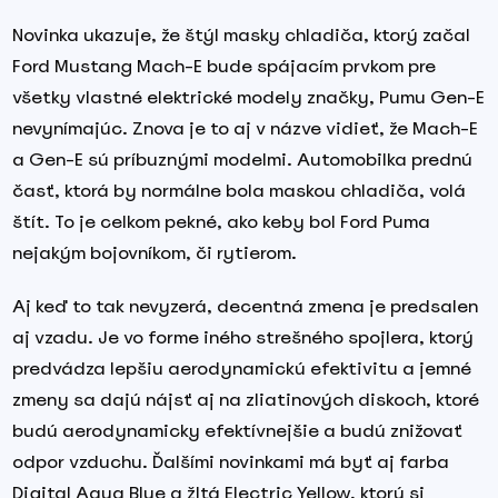
Novinka ukazuje, že štýl masky chladiča, ktorý začal
Ford Mustang Mach-E bude spájacím prvkom pre
všetky vlastné elektrické modely značky, Pumu Gen-E
nevynímajúc. Znova je to aj v názve vidieť, že Mach-E
a Gen-E sú príbuznými modelmi. Automobilka prednú
časť, ktorá by normálne bola maskou chladiča, volá
štít. To je celkom pekné, ako keby bol Ford Puma
nejakým bojovníkom, či rytierom.
Aj keď to tak nevyzerá, decentná zmena je predsalen
aj vzadu. Je vo forme iného strešného spojlera, ktorý
predvádza lepšiu aerodynamickú efektivitu a jemné
zmeny sa dajú nájsť aj na zliatinových diskoch, ktoré
budú aerodynamicky efektívnejšie a budú znižovať
odpor vzduchu. Ďalšími novinkami má byť aj farba
Digital Aqua Blue a žltá Electric Yellow, ktorú si