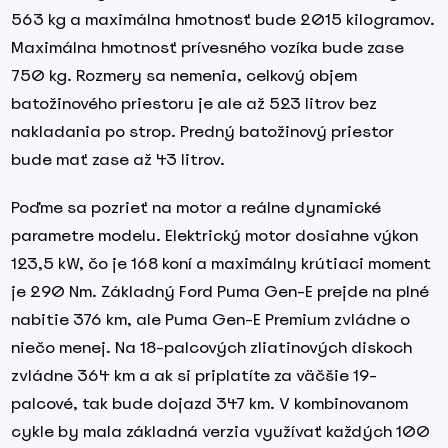
563 kg a maximálna hmotnosť bude 2015 kilogramov.
Maximálna hmotnosť prívesného vozíka bude zase
750 kg. Rozmery sa nemenia, celkový objem
batožinového priestoru je ale až 523 litrov bez
nakladania po strop. Predný batožinový priestor
bude mať zase až 43 litrov.
Poďme sa pozrieť na motor a reálne dynamické
parametre modelu. Elektrický motor dosiahne výkon
123,5 kW, čo je 168 koní a maximálny krútiaci moment
je 290 Nm. Základný Ford Puma Gen-E prejde na plné
nabitie 376 km, ale Puma Gen-E Premium zvládne o
niečo menej. Na 18-palcových zliatinových diskoch
zvládne 364 km a ak si priplatíte za väčšie 19-
palcové, tak bude dojazd 347 km. V kombinovanom
cykle by mala základná verzia využívať každých 100