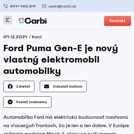
0947 902 019
carbi@carbi.sk
Kontakt
04.12.2024 / Karol
Ford Puma Gen-E je nový
vlastný elektromobil
automobilky
Zdieľať
Odoslať mailom
Poslať známemu
Automobilka Ford má elektrickú budúcnosť rozohranú
na viacerých frontoch, čo je len a len dobre. V Európe
začínala modelom Mach-E, ktorý sa pýši menom