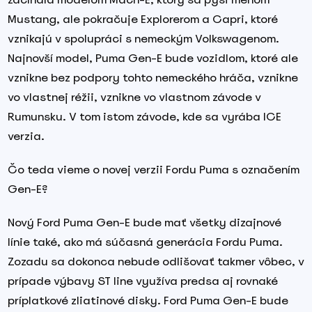
Mustang, ale pokračuje Explorerom a Capri, ktoré
vznikajú v spolupráci s nemeckým Volkswagenom.
Najnovší model, Puma Gen-E bude vozidlom, ktoré ale
vznikne bez podpory tohto nemeckého hráča, vznikne
vo vlastnej réžii, vznikne vo vlastnom závode v
Rumunsku. V tom istom závode, kde sa vyrába ICE
verzia.
Čo teda vieme o novej verzii Fordu Puma s označením
Gen-E?
Nový Ford Puma Gen-E bude mať všetky dizajnové
línie také, ako má súčasná generácia Fordu Puma.
Zozadu sa dokonca nebude odlišovať takmer vôbec, v
prípade výbavy ST line využíva predsa aj rovnaké
príplatkové zliatinové disky. Ford Puma Gen-E bude