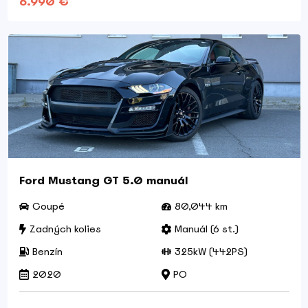
6.990 €
Ford Mustang GT 5.0 manuál
Coupé
80,044 km
Zadných kolies
Manuál (6 st.)
Benzín
325kW (442PS)
2020
PO