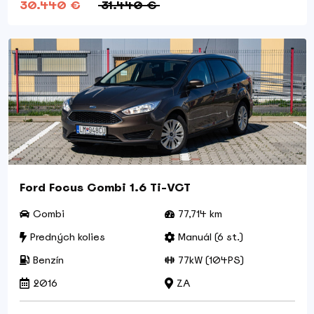
30.440 €
31.440 €
Ford Focus Combi 1.6 Ti-VCT
Combi
77,714 km
Predných kolies
Manuál (6 st.)
Benzín
77kW (104PS)
2016
ZA