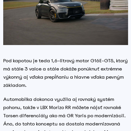
Pod kapotou je teda 1,6-litrový motor G16E-GTS, ktorý
má stále 3 valce a stále dokáže ponúknuť extrémne
výkonný aj vďaka prepĺňaniu a hlavne vďaka pevným
základom.
Automobilka dokonca využila aj rovnaký systém
pohonu, takže v LBX Morizo RR môžete nájsť rovnaké
Torsen diferenciály ako má GR Yaris po modernizácii.
Áno, do tohto konceptu sa dostala modernizovaná