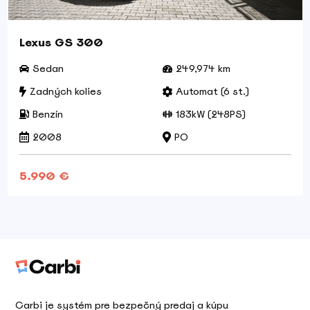
Lexus GS 300
Sedan
249,974 km
Zadných kolies
Automat (6 st.)
Benzín
183kW (248PS)
2008
PO
5.990 €
Carbi je systém pre bezpečný predaj a kúpu