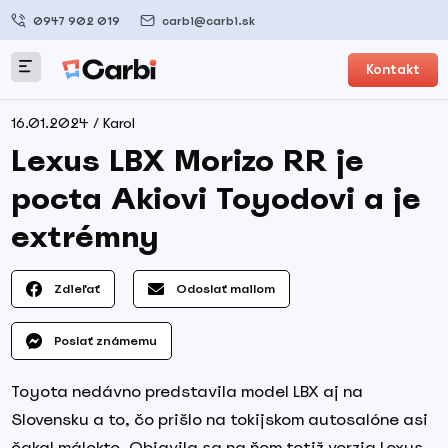
0947 902 019
carbi@carbi.sk
Kontakt
16.01.2024 / Karol
Lexus LBX Morizo RR je
pocta Akiovi Toyodovi a je
extrémny
Zdieľať
Odoslať mailom
Poslať známemu
Toyota nedávno predstavila model LBX aj na
Slovensku a to, čo prišlo na tokijskom autosalóne asi
čakal málokto. Objavila sa na ňom totiž verzia Lexus