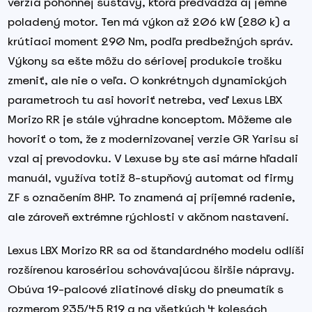
verzia pohonnej sústavy, ktorá predvádza aj jemne
poladený motor. Ten má výkon až 206 kW (280 k) a
krútiaci moment 290 Nm, podľa predbežných správ.
Výkony sa ešte môžu do sériovej produkcie trošku
zmeniť, ale nie o veľa. O konkrétnych dynamických
parametroch tu asi hovoriť netreba, veď Lexus LBX
Morizo RR je stále výhradne konceptom. Môžeme ale
hovoriť o tom, že z modernizovanej verzie GR Yarisu si
vzal aj prevodovku. V Lexuse by ste asi márne hľadali
manuál, využíva totiž 8-stupňový automat od firmy
ZF s označením 8HP. To znamená aj príjemné radenie,
ale zároveň extrémne rýchlosti v akčnom nastavení.
Lexus LBX Morizo RR sa od štandardného modelu odlíši
rozšírenou karosériou schovávajúcou širšie nápravy.
Obúva 19-palcové zliatinové disky do pneumatík s
rozmerom 235/45 R19 a na všetkých 4 kolesách