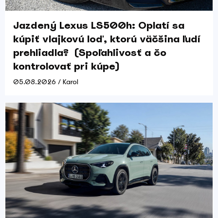
Jazdený Lexus LS500h: Oplatí sa
kúpiť vlajkovú loď, ktorú väčšina ľudí
prehliadla? (Spoľahlivosť a čo
kontrolovať pri kúpe)
05.08.2026 / Karol