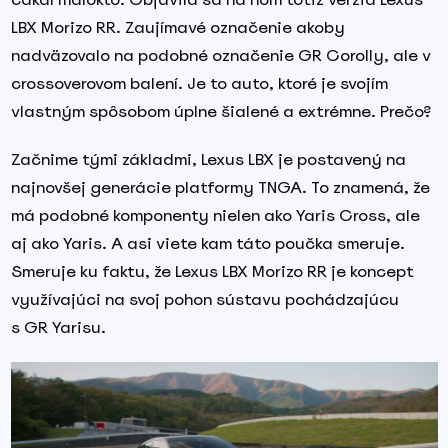
LBX Morizo RR. Zaujímavé označenie akoby
nadväzovalo na podobné označenie GR Corolly, ale v
crossoverovom balení. Je to auto, ktoré je svojím
vlastným spôsobom úplne šialené a extrémne. Prečo?
Začnime tými základmi, Lexus LBX je postavený na
najnovšej generácie platformy TNGA. To znamená, že
má podobné komponenty nielen ako Yaris Cross, ale
aj ako Yaris. A asi viete kam táto poučka smeruje.
Smeruje ku faktu, že Lexus LBX Morizo RR je koncept
využívajúci na svoj pohon sústavu pochádzajúcu
s GR Yarisu.