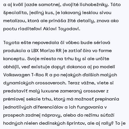
a aj kvôli jazde samotnej, dvojité lichobežníky. Táto
špecialita, jediný kus, je lakovaný lesklou sivou
metalízou, ktorá ale prináša žlté detaily, znova ako
poctu riaditeľovi Akiovi Toyodovi.
Toyota ešte nepovedala či vôbec bude sériová
produkcia a LBX Morizo RR je zatiaľ číro vo forme
konceptu. Svoje miesto na trhu by si ale určite
obhájil, veď existuje dopyt dokonca aj po modeli
Volkswagen T-Roc R a po nejakých ďalších malých
dynamických crossoveroch. Teraz vážne, viete si
predstaviť malý luxusne zameraný crossover z
prémiovej sekcie trhu, ktorý má možnosť prepínania
jednotlivých diferenciálov a ich fungovania v
prospech zadnej nápravy, alebo do režimu súťaží
hodných nielen dedinských šprintov, ale aj rally? To je