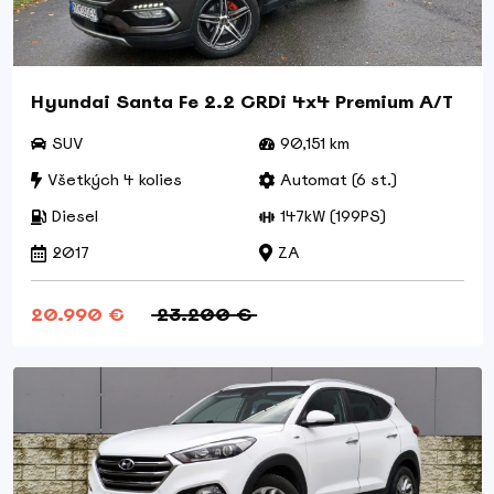
Hyundai Santa Fe 2.2 CRDi 4x4 Premium A/T
SUV
90,151 km
Všetkých 4 kolies
Automat (6 st.)
Diesel
147kW (199PS)
2017
ZA
20.990 €
23.200 €