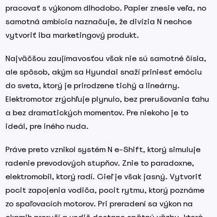
pracovať s výkonom dlhodobo. Papier znesie veľa, no
samotná ambícia naznačuje, že divízia N nechce
vytvoriť iba marketingový produkt.
Najväčšou zaujímavosťou však nie sú samotné čísla,
ale spôsob, akým sa Hyundai snaží priniesť emóciu
do sveta, ktorý je prirodzene tichý a lineárny.
Elektromotor zrýchľuje plynulo, bez prerušovania ťahu
a bez dramatických momentov. Pre niekoho je to
ideál, pre iného nuda.
Práve preto vznikol systém N e-Shift, ktorý simuluje
radenie prevodových stupňov. Znie to paradoxne,
elektromobil, ktorý radí. Cieľ je však jasný. Vytvoriť
pocit zapojenia vodiča, pocit rytmu, ktorý poznáme
zo spaľovacích motorov. Pri preradení sa výkon na