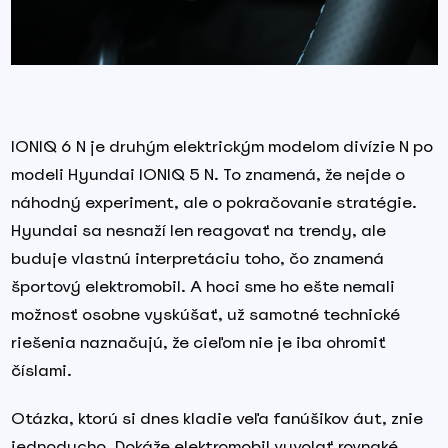
IONIQ 6 N je druhým elektrickým modelom divízie N po
modeli Hyundai IONIQ 5 N. To znamená, že nejde o
náhodný experiment, ale o pokračovanie stratégie.
Hyundai sa nesnaží len reagovať na trendy, ale
buduje vlastnú interpretáciu toho, čo znamená
športový elektromobil. A hoci sme ho ešte nemali
možnosť osobne vyskúšať, už samotné technické
riešenia naznačujú, že cieľom nie je iba ohromiť
číslami.
Otázka, ktorú si dnes kladie veľa fanúšikov áut, znie
jednoducho. Dokáže elektromobil vyvolať rovnaké