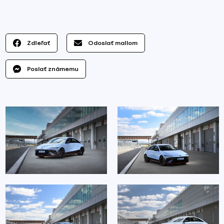
Zdieľať
Odoslať mailom
Poslať známemu