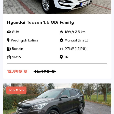
Hyundai Tucson 1.6 GDi Family
SUV
104,405 km
Predných kolies
Manuál (6 st.)
Benzín
97kW (131PS)
2016
TN
12.990 €
16.490 €
Top Stav