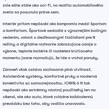
znie ešte stále ako sci-fi, no realita automobilového
sveta sa posunula práve sem.
Interiér pritom nepôsobí ako kompromis medzi športom
a komfortom. Športové sedadlá s výraznejším bočným
vedením, volant s dedikovanými tlačidlami pre N
režimy a digitálne rozhranie zobrazujúce údaje o
výkone, teplote batérie či rozdelení krútiaceho
momentu jasne naznačujú, že ide o vrchol ponuky.
Zároveň však ostáva zachovaná plná civilnosť.
Asistenčné systémy, komfortné prvky a moderná
konektivita sú samozrejmosťou. IONIQ 6 N tak
nepôsobí ako extrémny nástroj použiteľný len na
víkend, ale ako auto, ktoré zvládne každodennú
prevádzku bez toho, aby vodiča unavovalo.