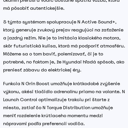
okamih preruší a vodič dostane spätnú väzbu, ktorá
má pôsobiť autentickejšie.
S týmto systémom spolupracuje N Active Sound+,
ktorý generuje zvukový prejav reagujúci na zaťaženie
a jazdný režim. Nie je to imitácia klasického motora,
skôr futuristická kulisa, ktorá má podporiť atmosféru.
Môžeme sa o tom baviť, polemizovať, či je to
potrebné, no faktom je, že Hyundai hľadá spôsob, ako
preniesť zábavu do elektrickej éry.
Funkcia N Grin Boost umožňuje krátkodobé zvýšenie
výkonu, akési tlačidlo adrenalínu priamo na volante. N
Launch Control optimalizuje trakciu pri štarte z
miesta, zatiaľ čo N Torque Distribution umožňuje
meniť rozdelenie krútiaceho momentu medzi
nápravami podľa preferencií vodiča.