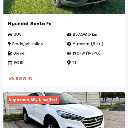
Hyundai Santa Fe
SUV
257,000 km
Predných kolies
Automat (8 st.)
Diesel
145kW (197PS)
2015
TT
10.500 €
kupované SR, 1. majiteľ