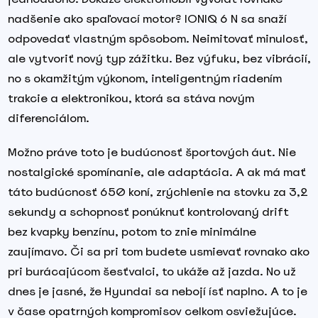
nadšenie ako spaľovací motor? IONIQ 6 N sa snaží
odpovedať vlastným spôsobom. Neimitovať minulosť,
ale vytvoriť nový typ zážitku. Bez výfuku, bez vibrácií,
no s okamžitým výkonom, inteligentným riadením
trakcie a elektronikou, ktorá sa stáva novým
diferenciálom.
Možno práve toto je budúcnosť športových áut. Nie
nostalgické spomínanie, ale adaptácia. A ak má mať
táto budúcnosť 650 koní, zrýchlenie na stovku za 3,2
sekundy a schopnosť ponúknuť kontrolovaný drift
bez kvapky benzínu, potom to znie minimálne
zaujímavo. Či sa pri tom budete usmievať rovnako ako
pri burácajúcom šesťvalci, to ukáže až jazda. No už
dnes je jasné, že Hyundai sa nebojí ísť naplno. A to je
v čase opatrných kompromisov celkom osviežujúce.