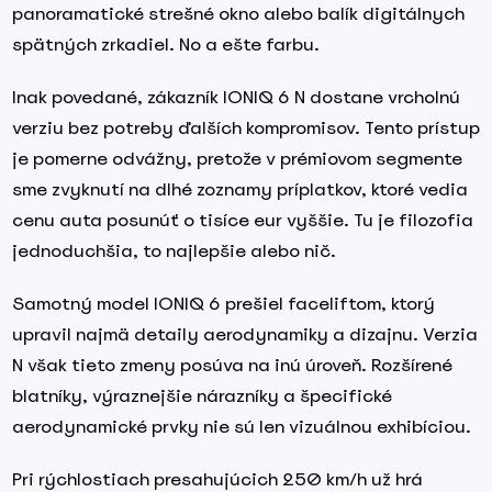
panoramatické strešné okno alebo balík digitálnych
spätných zrkadiel. No a ešte farbu.
Inak povedané, zákazník IONIQ 6 N dostane vrcholnú
verziu bez potreby ďalších kompromisov. Tento prístup
je pomerne odvážny, pretože v prémiovom segmente
sme zvyknutí na dlhé zoznamy príplatkov, ktoré vedia
cenu auta posunúť o tisíce eur vyššie. Tu je filozofia
jednoduchšia, to najlepšie alebo nič.
Samotný model IONIQ 6 prešiel faceliftom, ktorý
upravil najmä detaily aerodynamiky a dizajnu. Verzia
N však tieto zmeny posúva na inú úroveň. Rozšírené
blatníky, výraznejšie nárazníky a špecifické
aerodynamické prvky nie sú len vizuálnou exhibíciou.
Pri rýchlostiach presahujúcich 250 km/h už hrá