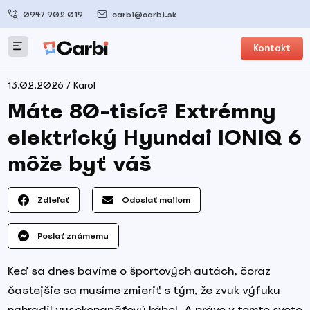
0947 902 019
carbi@carbi.sk
Kontakt
13.02.2026 / Karol
Máte 80-tisíc? Extrémny
elektrický Hyundai IONIQ 6
môže byť váš
Zdieľať
Odoslať mailom
Poslať známemu
Keď sa dnes bavíme o športových autách, čoraz
častejšie sa musíme zmieriť s tým, že zvuk výfuku
nahradil vysokonapäťový kábel. A práve v tomto svete