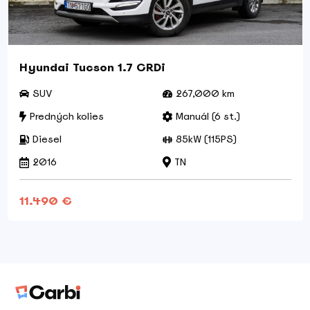
Hyundai Tucson 1.7 CRDi
SUV
267,000 km
Predných kolies
Manuál (6 st.)
Diesel
85kW (115PS)
2016
TN
11.490 €