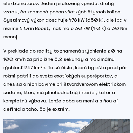
elektromotorov. Jeden je uložený vpredu, druhý
vzadu, čo znamená pohon všetkých štyroch kolies.
Systémový výkon dosahuje 478 kW (650 k), ale iba v
režime N Grin Boost, inak má o 30 kW (40 k) a 30 Nm
menej.
V preklade do reality to znamená zrýchlenie z 0 na
100 km/h za približne 3,2 sekundy a maximálnu
rýchlosť 257 km/h. To sú čísla, ktoré by ešte pred pár
rokmi patrili do sveta exotických superšportov, a
dnes sa o nich bavíme pri štvordverovom elektrickom
sedane, ktorý má plnohodnotný interiér, kufor a
kompletnú výbavu. Lenže doba sa mení a s ňou aj
definícia toho, čo je extrém.