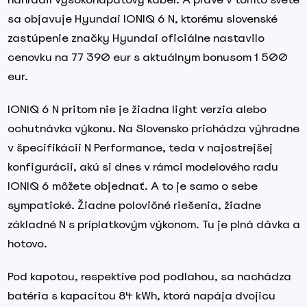
sa objavuje Hyundai IONIQ 6 N, ktorému slovenské
zastúpenie značky Hyundai oficiálne nastavilo
cenovku na 77 390 eur s aktuálnym bonusom 1 500
eur.
IONIQ 6 N pritom nie je žiadna light verzia alebo
ochutnávka výkonu. Na Slovensko prichádza výhradne
v špecifikácii N Performance, teda v najostrejšej
konfigurácii, akú si dnes v rámci modelového radu
IONIQ 6 môžete objednať. A to je samo o sebe
sympatické. Žiadne polovičné riešenia, žiadne
základné N s príplatkovým výkonom. Tu je plná dávka a
hotovo.
Pod kapotou, respektíve pod podlahou, sa nachádza
batéria s kapacitou 84 kWh, ktorá napája dvojicu