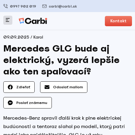
0947 902 019
carbi@carbi.sk
Kontakt
09.09.2025 / Karol
Mercedes GLC bude aj
elektrický, vyzerá lepšie
ako ten spaľovací?
Zdieľať
Odoslať mailom
Poslať známemu
Mercedes-Benz spravil ďalší krok k plne elektrickej
budúcnosti a tentoraz siahol po modeli, ktorý patrí
medzi jeho najdôležitejšie. GLC je už roky