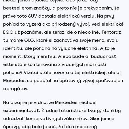
bestsellerom značky, a preto nie je prekvapením, že
práve toto SUV dostalo elektrickú verziu. Na prvý
pohľad to vyzerá ako prirodzený vývoj, veď elektrické
EQC už poznáme, ale teraz ide o niečo iné. Tentoraz
tu máme GLC, ktoré si zachováva svoje meno, svoju
identitu, ale poháňa ho výlučne elektrina. A to je
moment, ktorý mení hru. Alebo bude aj budúcnosť
ešte stále kombinovaná z viacerých možností
pohonu? Všetci stále hovoria o tej elektrickej, ale aj
Mercedes sa podujal na opätovný vývoj spaľovacích
agregátov.
Na dizajne je vidno, že Mercedes nechcel
experimentovať. Žiadne futuristické tvary, ktoré by
odrádzali konzervatívnych zákazníkov. Skôr jemné
úpravy, aby bolo jasné, že ide o moderný