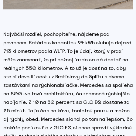
Najväčší rozdiel, pochopiteľne, nájdeme pod
povrchom. Batéria s kapacitou 94 kWh sľubuje dojazd
713 kilometrov podľa WLTP. To je údaj, ktorý v praxi
môže znamenať, že pri bežnej jazde sa dá dostať na
reálnych 550 kilometrov. A to už je dosť na to, aby
ste si dovolili cestu z Bratislavy do Splitu s dvoma
zastávkami na rýchlonabíjačke. Mercedes sa spolieha
na 800-voltovú architektúru, čo znamená rýchlejšie
nabíjanie. Z 10 na 80 percent sa GLC EQ dostane za
25 minút. To je čas na kávu, toaletnú pauzu a možno
aj rýchly obed. Mercedes siahol po tom najlepšom, čo
dokáže ponúknuť a z GLC EQ si chce spraviť výkladnú