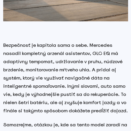
Bezpečnosť je kapitola sama o sebe. Mercedes
nasadil kompletný arzenál asistentov, GLC EQ má
adaptívny tempomat, udržiavanie v pruhu, núdzové
brzdenie, monitorovanie mŕtveho uhla. A pridal aj
systém, ktorý vie využívať navigačné dáta na
inteligentné spomaľovanie. Inými slovami, auto samo
vie, kedy je výhodnejšie pustiť sa do rekuperácie. To
nielen šetrí batériu, ale aj zvyšuje komfort jazdy a vo
finále si takýmto spôsobom dokážete predĺžiť dojazd.
Samozrejme, otázkou je, kde sa tento model zaradí na