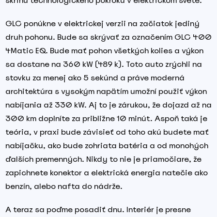
skriňu technologického pokroku v elektrickom svete.
GLC ponúkne v elektrickej verzii na začiatok jediný
druh pohonu. Bude sa skrývať za označením GLC 400
4Matic EQ. Bude mať pohon všetkých kolies a výkon
sa dostane na 360 kW (489 k). Toto auto zrýchli na
stovku za menej ako 5 sekúnd a práve moderná
architektúra s vysokým napätím umožní použiť výkon
nabíjania až 330 kW. Aj to je zárukou, že dojazd až na
300 km doplníte za približne 10 minút. Aspoň taká je
teória, v praxi bude závisieť od toho akú budete mať
nabíjačku, ako bude zohriata batéria a od monohých
ďalších premenných. Nikdy to nie je priamočiare, že
zapichnete konektor a elektrická energia natečie ako
benzín, alebo nafta do nádrže.
A teraz sa poďme posadiť dnu. Interiér je presne