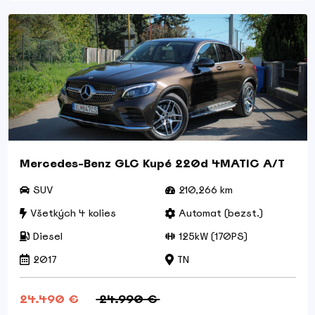
Mercedes-Benz GLC Kupé 220d 4MATIC A/T
SUV
210,266 km
Všetkých 4 kolies
Automat (bezst.)
Diesel
125kW (170PS)
2017
TN
24.490 €
24.990 €