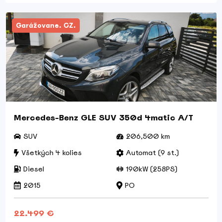
Garážovane. CZ.
Mercedes-Benz GLE SUV 350d 4matic A/T
SUV
206,500 km
Všetkých 4 kolies
Automat (9 st.)
Diesel
190kW (258PS)
2015
PO
22.499 €