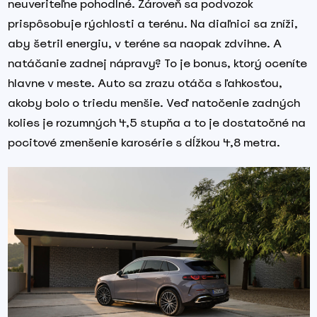
neuveriteľne pohodlné. Zároveň sa podvozok
prispôsobuje rýchlosti a terénu. Na diaľnici sa zníži,
aby šetril energiu, v teréne sa naopak zdvihne. A
natáčanie zadnej nápravy? To je bonus, ktorý oceníte
hlavne v meste. Auto sa zrazu otáča s ľahkosťou,
akoby bolo o triedu menšie. Veď natočenie zadných
kolies je rozumných 4,5 stupňa a to je dostatočné na
pocitové zmenšenie karosérie s dĺžkou 4,8 metra.