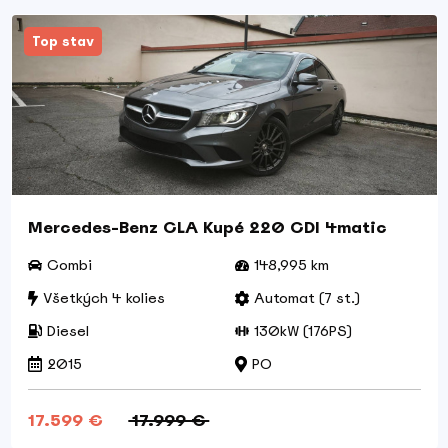
Top stav
Mercedes-Benz CLA Kupé 220 CDI 4matic
Combi
148,995 km
Všetkých 4 kolies
Automat (7 st.)
Diesel
130kW (176PS)
2015
PO
17.599 €
17.999 €