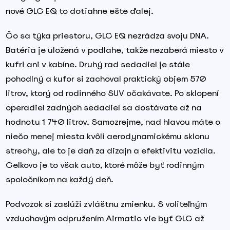
nové GLC EQ to dotiahne ešte ďalej.
Čo sa týka priestoru, GLC EQ nezrádza svoju DNA.
Batéria je uložená v podlahe, takže nezaberá miesto v
kufri ani v kabíne. Druhý rad sedadiel je stále
pohodlný a kufor si zachoval praktický objem 570
litrov, ktorý od rodinného SUV očakávate. Po sklopení
operadiel zadných sedadiel sa dostávate až na
hodnotu 1 740 litrov. Samozrejme, nad hlavou máte o
niečo menej miesta kvôli aerodynamickému sklonu
strechy, ale to je daň za dizajn a efektivitu vozidla.
Celkovo je to však auto, ktoré môže byť rodinným
spoločníkom na každý deň.
Podvozok si zaslúži zvláštnu zmienku. S voliteľným
vzduchovým odpružením Airmatic vie byť GLC až