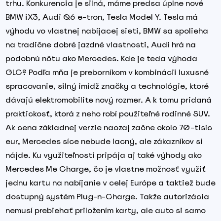
trhu. Konkurencia je silná, máme predsa úplne nové
BMW iX3, Audi Q6 e-tron, Tesla Model Y. Tesla má
výhodu vo vlastnej nabíjacej sieti, BMW sa spolieha
na tradične dobré jazdné vlastnosti, Audi hrá na
podobnú nôtu ako Mercedes. Kde je teda výhoda
GLC? Podľa mňa je preborníkom v kombinácii luxusné
spracovanie, silný imidž značky a technológie, ktoré
dávajú elektromobilite nový rozmer. A k tomu pridaná
praktickosť, ktorá z neho robí použiteľné rodinné SUV.
Ak cena základnej verzie naozaj začne okolo 70-tisíc
eur, Mercedes síce nebude lacný, ale zákazníkov si
nájde. Ku využiteľnosti pripája aj také výhody ako
Mercedes Me Charge, čo je vlastne možnosť využiť
jednu kartu na nabíjanie v celej Európe a taktiež bude
dostupný systém Plug-n-Charge. Takže autorizácia
nemusí prebiehať priložením karty, ale auto si samo