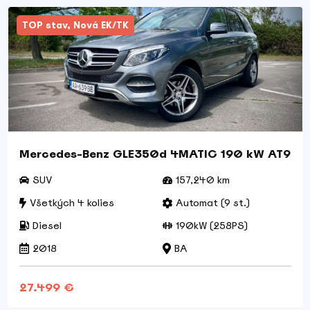
TOP stav, Nová EK/TK
Mercedes-Benz GLE350d 4MATIC 190 kW AT9
SUV
157,240 km
Všetkých 4 kolies
Automat (9 st.)
Diesel
190kW (258PS)
2018
BA
27.499 €