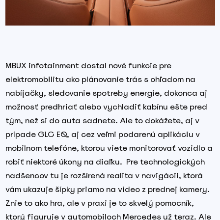
MBUX infotainment dostal nové funkcie pre
elektromobilitu ako plánovanie trás s ohľadom na
nabíjačky, sledovanie spotreby energie, dokonca aj
možnosť predhriať alebo vychladiť kabínu ešte pred
tým, než si do auta sadnete. Ale to dokážete, aj v
prípade GLC EQ, aj cez veľmi podarenú aplikáciu v
mobilnom telefóne, ktorou viete monitorovať vozidlo a
robiť niektoré úkony na diaľku.
Pre technologických
nadšencov tu je rozšírená realita v navigácii, ktorá
vám ukazuje šípky priamo na video z prednej kamery.
Znie to ako hra, ale v praxi je to skvelý pomocník,
ktorý figuruje v automobiloch Mercedes už teraz. Ale