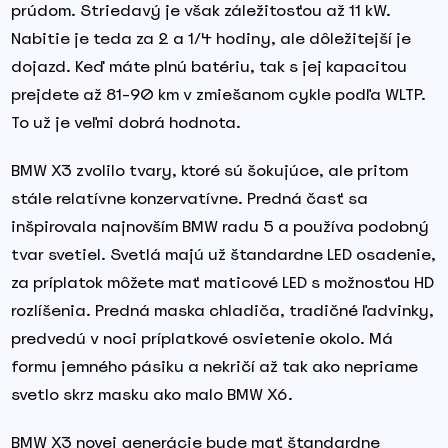
prúdom. Striedavý je však záležitosťou až 11 kW.
Nabitie je teda za 2 a 1/4 hodiny, ale dôležitejší je
dojazd. Keď máte plnú batériu, tak s jej kapacitou
prejdete až 81-90 km v zmiešanom cykle podľa WLTP.
To už je veľmi dobrá hodnota.
BMW X3 zvolilo tvary, ktoré sú šokujúce, ale pritom
stále relatívne konzervatívne. Predná časť sa
inšpirovala najnovším BMW radu 5 a používa podobný
tvar svetiel. Svetlá majú už štandardne LED osadenie,
za príplatok môžete mať maticové LED s možnosťou HD
rozlíšenia. Predná maska chladiča, tradičné ľadvinky,
predvedú v noci príplatkové osvietenie okolo. Má
formu jemného pásiku a nekričí až tak ako nepriame
svetlo skrz masku ako malo BMW X6.
BMW X3 novej generácie bude mať štandardne