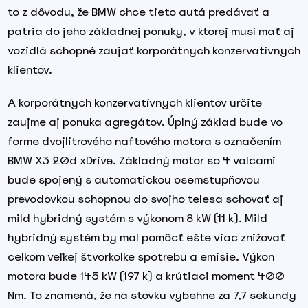
to z dôvodu, že BMW chce tieto autá predávať a
patria do jeho základnej ponuky, v ktorej musí mať aj
vozidlá schopné zaujať korporátnych konzervatívnych
klientov.
A korporátnych konzervatívnych klientov určite
zaujme aj ponuka agregátov. Úplný základ bude vo
forme dvojlitrového naftového motora s označením
BMW X3 20d xDrive. Základný motor so 4 valcami
bude spojený s automatickou osemstupňovou
prevodovkou schopnou do svojho telesa schovať aj
mild hybridný systém s výkonom 8 kW (11 k). Mild
hybridný systém by mal pomôcť ešte viac znižovať
celkom veľkej štvorkolke spotrebu a emisie. Výkon
motora bude 145 kW (197 k) a krútiaci moment 400
Nm. To znamená, že na stovku vybehne za 7,7 sekundy