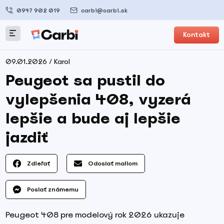
0947 902 019
carbi@carbi.sk
Kontakt
09.01.2026 / Karol
Peugeot sa pustil do
vylepšenia 408, vyzerá
lepšie a bude aj lepšie
jazdiť
Zdieľať
Odoslať mailom
Poslať známemu
Peugeot 408 pre modelový rok 2026 ukazuje