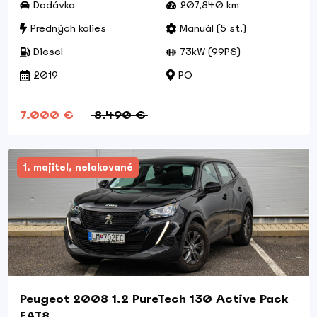
Dodávka
207,840 km
Predných kolies
Manuál (5 st.)
Diesel
73kW (99PS)
2019
PO
7.000 €
8.490 €
1. majiteľ, nelakované
Peugeot 2008 1.2 PureTech 130 Active Pack
EAT8