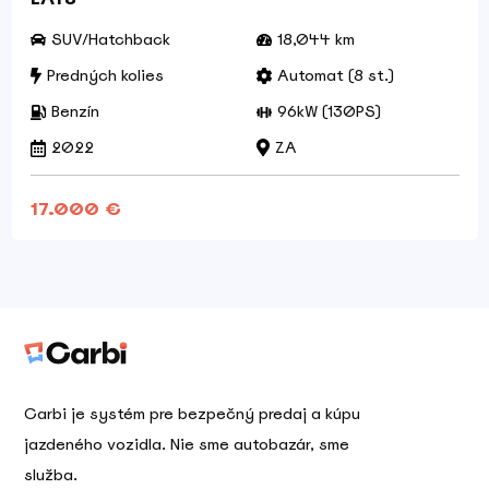
SUV/Hatchback
18,044 km
Predných kolies
Automat (8 st.)
Benzín
96kW (130PS)
2022
ZA
17.000 €
Carbi je systém pre bezpečný predaj a kúpu
jazdeného vozidla. Nie sme autobazár, sme
služba.