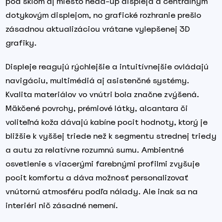
pod sklom aj miesto head-up displeja a centrálnym
dotykovým displejom, no grafické rozhranie prešlo
zásadnou aktualizáciou vrátane vylepšenej 3D
grafiky.
Displeje reagujú rýchlejšie a intuitívnejšie ovládajú
navigáciu, multimédiá aj asistenčné systémy.
Kvalita materiálov vo vnútri bola značne zvýšená.
Mäkčené povrchy, prémiové látky, alcantara či
voliteľná koža dávajú kabíne pocit hodnoty, ktorý je
bližšie k vyššej triede než k segmentu strednej triedy
a autu za relatívne rozumnú sumu. Ambientné
osvetlenie s viacerými farebnými profilmi zvyšuje
pocit komfortu a dáva možnosť personalizovať
vnútornú atmosféru podľa nálady. Ale inak sa na
interiéri nič zásadné nemení.