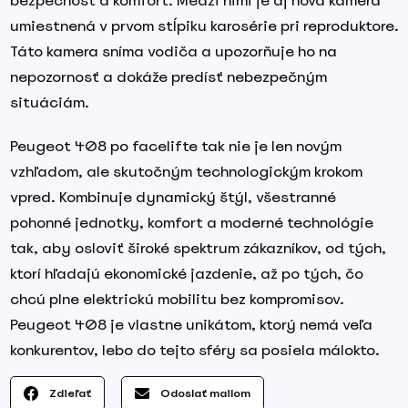
bezpečnosť a komfort. Medzi nimi je aj nová kamera
umiestnená v prvom stĺpiku karosérie pri reproduktore.
Táto kamera sníma vodiča a upozorňuje ho na
nepozornosť a dokáže predísť nebezpečným
situáciám.
Peugeot 408 po facelifte tak nie je len novým
vzhľadom, ale skutočným technologickým krokom
vpred. Kombinuje dynamický štýl, všestranné
pohonné jednotky, komfort a moderné technológie
tak, aby osloviť široké spektrum zákazníkov, od tých,
ktorí hľadajú ekonomické jazdenie, až po tých, čo
chcú plne elektrickú mobilitu bez kompromisov.
Peugeot 408 je vlastne unikátom, ktorý nemá veľa
konkurentov, lebo do tejto sféry sa posiela málokto.
Zdieľať
Odoslať mailom