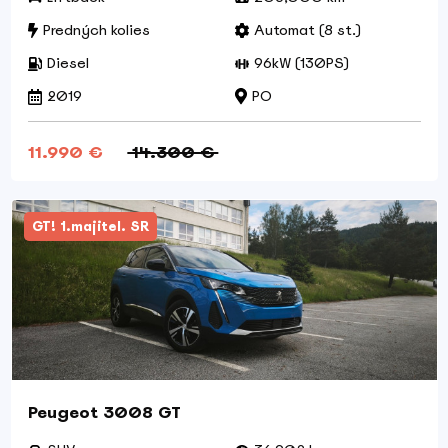
Predných kolies
Automat (8 st.)
Diesel
96kW (130PS)
2019
PO
11.990 €
14.300 €
GT! 1.majitel. SR
Peugeot 3008 GT