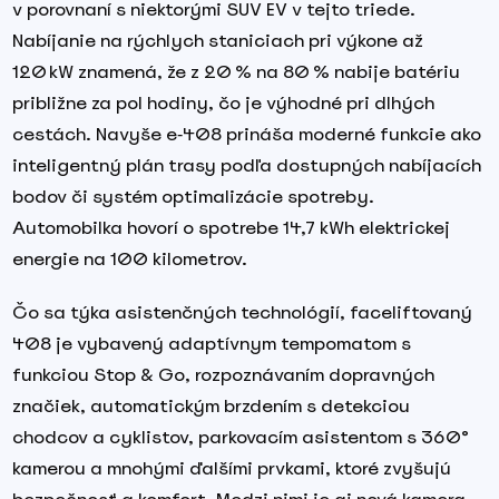
v porovnaní s niektorými SUV EV v tejto triede.
Nabíjanie na rýchlych staniciach pri výkone až
120 kW znamená, že z 20 % na 80 % nabije batériu
približne za pol hodiny, čo je výhodné pri dlhých
cestách. Navyše e‑408 prináša moderné funkcie ako
inteligentný plán trasy podľa dostupných nabíjacích
bodov či systém optimalizácie spotreby.
Automobilka hovorí o spotrebe 14,7 kWh elektrickej
energie na 100 kilometrov.
Čo sa týka asistenčných technológií, faceliftovaný
408 je vybavený adaptívnym tempomatom s
funkciou Stop & Go, rozpoznávaním dopravných
značiek, automatickým brzdením s detekciou
chodcov a cyklistov, parkovacím asistentom s 360°
kamerou a mnohými ďalšími prvkami, ktoré zvyšujú