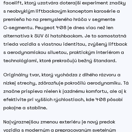
facelift, ktorý uzatvára doterajší experiment značky
s neobvyklým liftbackovým konceptom karosérie a
premieňa ho na premysleného hráča v segmente
C‑segmentu. Peugeot 408 je dnes viac než len
alternatíva k SUV či hatchbackom. Je to samostatná
trieda vozidla s vlastnou identitou, zvýšený liftback
s aerodynamickou siluetou, praktickým interiérom a
technológiami, ktoré prekračujú bežný štandard.
Originálny tvar, ktorý vychádza z dlhého rázvoru a
nízkej strechy, zdôrazňuje pokročilú aerodynamiku. Tá
značne prispieva nielen k jazdnému komfortu, ale aj k
efektivite pri vyšších rýchlostiach, kde 408 pôsobí
pokojne a stabilne.
Najvýraznejšou zmenou exteriéru je nový predok
vozidla s moderným a prepracovaným svetelným