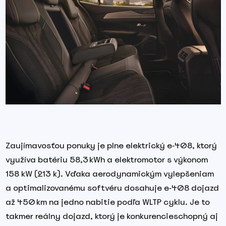
Zaujímavosťou ponuky je plne elektrický e‑408, ktorý
využíva batériu 58,3 kWh a elektromotor s výkonom
158 kW (213 k). Vďaka aerodynamickým vylepšeniam
a optimalizovanému softvéru dosahuje e‑408 dojazd
až 450 km na jedno nabitie podľa WLTP cyklu. Je to
takmer reálny dojazd, ktorý je konkurencieschopný aj