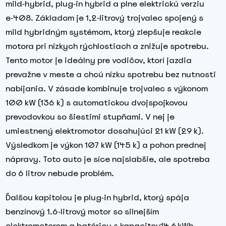
mild‑hybrid, plug‑in hybrid a plne elektrickú verziu
e‑408. Základom je 1,2‑litrový trojvalec spojený s
mild hybridným systémom, ktorý zlepšuje reakcie
motora pri nízkych rýchlostiach a znižuje spotrebu.
Tento motor je ideálny pre vodičov, ktorí jazdia
prevažne v meste a chcú nízku spotrebu bez nutnosti
nabíjania. V zásade kombinuje trojvalec s výkonom
100 kW (136 k) s automatickou dvojspojkovou
prevodovkou so šiestimi stupňami. V nej je
umiestnený elektromotor dosahujúci 21 kW (29 k).
Výsledkom je výkon 107 kW (145 k) a pohon prednej
nápravy. Toto auto je síce najslabšie, ale spotreba
do 6 litrov nebude problém.
Ďalšou kapitolou je plug‑in hybrid, ktorý spája
benzínový 1.6‑litrový motor so silnejším
elektromotorom a batériou s kapacitou14.6 kWh.