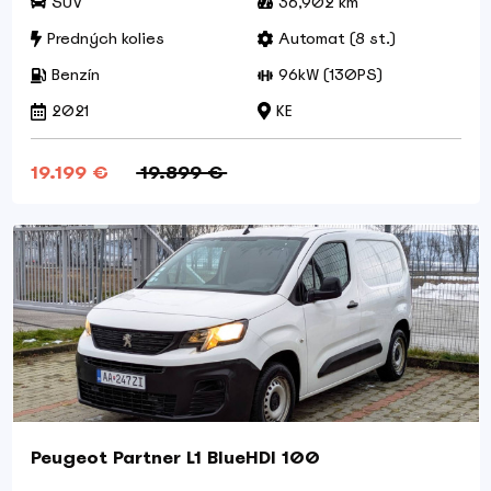
SUV
36,902 km
Predných kolies
Automat (8 st.)
Benzín
96kW (130PS)
2021
KE
19.199 €
19.899 €
Peugeot Partner L1 BlueHDI 100