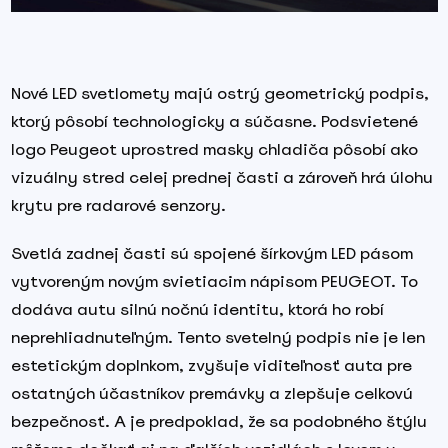
Nové LED svetlomety majú ostrý geometrický podpis,
ktorý pôsobí technologicky a súčasne. Podsvietené
logo Peugeot uprostred masky chladiča pôsobí ako
vizuálny stred celej prednej časti a zároveň hrá úlohu
krytu pre radarové senzory.
Svetlá zadnej časti sú spojené šírkovým LED pásom
vytvoreným novým svietiacim nápisom PEUGEOT. To
dodáva autu silnú nočnú identitu, ktorá ho robí
neprehliadnuteľným. Tento svetelný podpis nie je len
estetickým doplnkom, zvyšuje viditeľnosť auta pre
ostatných účastníkov premávky a zlepšuje celkovú
bezpečnosť. A je predpoklad, že sa podobného štýlu