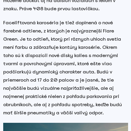
môžeme dočkať aj na ďalších vozidlách s levom v
znaku. Práve 408 bude prvou lastovičkou.
Faceliftovaná karoséria je tiež doplnená o nové
farebné odtiene, z ktorých je najvýraznejší Flare
Green. Je to odtieň, ktorý pri rôznych uhloch svetla
mení farbu a zdôrazňuje kontúry karosérie. Okrem
toho sú k dispozícii nové disky kolies s modernými
tvarmi a povrchovými úpravami, ktoré ešte viac
podčiarkujú dynamický charakter auta. Budú v
priemeroch od 17 do 20 palcov a je jasné, že tie
najväčšie budú vizuálne najpríťažlivejšie, ale aj
najmenej praktické nielen z pohľadu parkovania pri
obrubníkoch, ale aj z pohľadu spotreby, keďže budú
mať širšie pneumatiky a väčší valivý odpor.