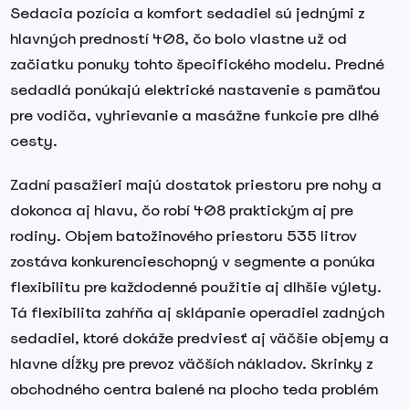
Sedacia pozícia a komfort sedadiel sú jednými z
hlavných predností 408, čo bolo vlastne už od
začiatku ponuky tohto špecifického modelu. Predné
sedadlá ponúkajú elektrické nastavenie s pamäťou
pre vodiča, vyhrievanie a masážne funkcie pre dlhé
cesty.
Zadní pasažieri majú dostatok priestoru pre nohy a
dokonca aj hlavu, čo robí 408 praktickým aj pre
rodiny. Objem batožinového priestoru 535 litrov
zostáva konkurencieschopný v segmente a ponúka
flexibilitu pre každodenné použitie aj dlhšie výlety.
Tá flexibilita zahŕňa aj sklápanie operadiel zadných
sedadiel, ktoré dokáže predviesť aj väčšie objemy a
hlavne dĺžky pre prevoz väčších nákladov. Skrinky z
obchodného centra balené na plocho teda problém