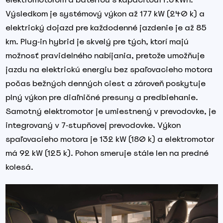
Výsledkom je systémový výkon až 177 kW (240 k) a
elektrický dojazd pre každodenné jazdenie je až 85
km. Plug‑in hybrid je skvelý pre tých, ktorí majú
možnosť pravidelného nabíjania, pretože umožňuje
jazdu na elektrickú energiu bez spaľovacieho motora
počas bežných denných ciest a zároveň poskytuje
plný výkon pre diaľničné presuny a predbiehanie.
Samotný elektromotor je umiestnený v prevodovke, je
integrovaný v 7‑stupňovej prevodovke. Výkon
spaľovacieho motora je 132 kW (180 k) a elektromotor
má 92 kW (125 k). Pohon smeruje stále len na predné
kolesá.