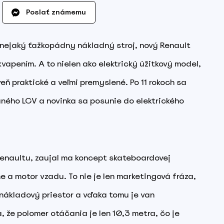
Poslať známemu
dí nejaký ťažkopádny nákladný stroj, nový Renault
kvapením. A to nielen ako elektrický úžitkový model,
eň praktické a veľmi premyslené. Po 11 rokoch sa
ného LCV a novinka sa posunie do elektrického
Renaultu, zaujal ma koncept skateboardovej
e a motor vzadu. To nie je len marketingová fráza,
nákladový priestor a vďaka tomu je van
, že polomer otáčania je len 10,3 metra, čo je