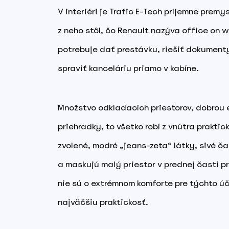
V interiéri je Trafic E-Tech príjemne prem
z neho stôl, čo Renault nazýva office on w
potrebuje dať prestávku, riešiť dokumenty,
spraviť kanceláriu priamo v kabíne.
Množstvo odkladacích priestorov, dobrou e
priehradky, to všetko robí z vnútra praktic
zvolené, modré „jeans-zeta“ látky, sivé č
a maskujú malý priestor v prednej časti 
nie sú o extrémnom komforte pre týchto úč
najväčšiu praktickosť.