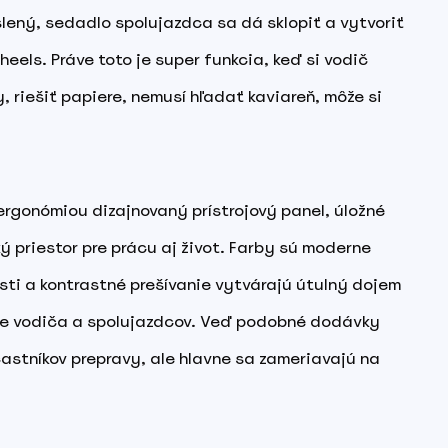
yslený, sedadlo spolujazdca sa dá sklopiť a vytvoriť
heels. Práve toto je super funkcia, keď si vodič
 riešiť papiere, nemusí hľadať kaviareň, môže si
rgonómiou dizajnovaný prístrojový panel, úložné
ký priestor pre prácu aj život. Farby sú moderne
asti a kontrastné prešívanie vytvárajú útulný dojem
pre vodiča a spolujazdcov. Veď podobné dodávky
astníkov prepravy, ale hlavne sa zameriavajú na