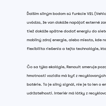
Ďalším silným bodom sú funkcie V2L (Vehi
uvádza, že van dokáže napájať externé zar
tiež dokáže spätne dodať energiu do siete.
mobilný zdroj energie, alebo miesto, kde n
flexibilita riešenia a tejto technológie, k
Čo sa týka ekológie, Renault smeruje poz
hmotnosti vozidla má byť z recyklovaných
batérie. To je silný signál, nie je to len o 
udržateľnosti. Interiér má látky z recyklova