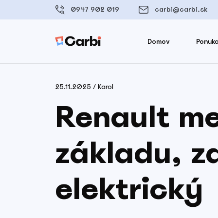
0947 902 019
carbi@carbi.sk
Domov
Ponuka
25.11.2025 / Karol
Renault me
základu, za
elektrický