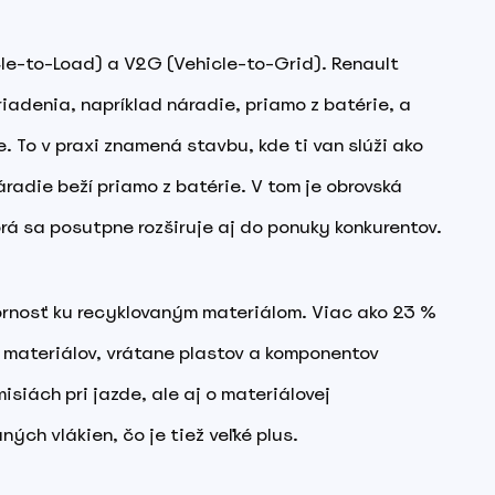
cle-to-Load) a V2G (Vehicle-to-Grid). Renault
iadenia, napríklad náradie, priamo z batérie, a
 To v praxi znamená stavbu, kde ti van slúži ako
áradie beží priamo z batérie. V tom je obrovská
torá sa posutpne rozširuje aj do ponuky konkurentov.
ornosť ku recyklovaným materiálom. Viac ako 23 %
 materiálov, vrátane plastov a komponentov
emisiách pri jazde, ale aj o materiálovej
ných vlákien, čo je tiež veľké plus.