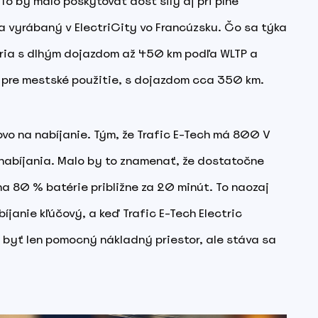
o by malo poskytovať dosť sily aj pri plne
a vyrábaný v ElectriCity vo Francúzsku. Čo sa týka
éria s dlhým dojazdom až 450 km podľa WLTP a
ä pre mestské použitie, s dojazdom cca 350 km.
ovo na nabíjanie. Tým, že Trafic E-Tech má 800 V
nabíjania. Malo by to znamenať, že dostatočne
a 80 % batérie približne za 20 minút. To naozaj
bíjanie kľúčový, a keď Trafic E-Tech Electric
a byť len pomocný nákladný priestor, ale stáva sa