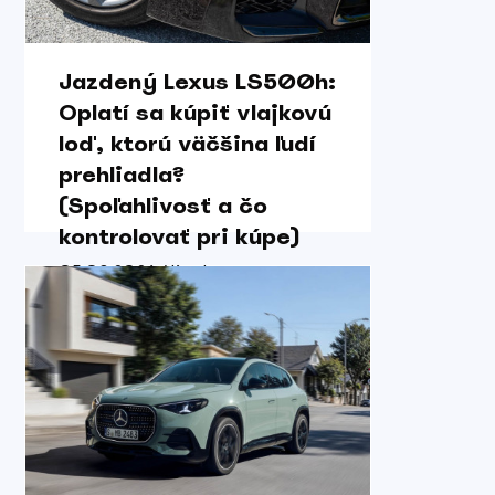
Jazdený Lexus LS500h:
Oplatí sa kúpiť vlajkovú
loď, ktorú väčšina ľudí
prehliadla?
(Spoľahlivosť a čo
kontrolovať pri kúpe)
05.08.2026 / Karol