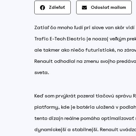
Zdieľať
Odoslať mailom
Zatiaľ čo mnoho ľudí pri slove van skôr vi
Trafic E-Tech Electric je noazaj veľkým pre
ale takmer ako niečo futuristické, no zárov
Renault odhodlal na zmenu svojho predáva
sveta.
Keď som prvýkrát pozeral tlačovú správu 
platformy, kde je batéria uložená v podlah
tento dizajn reálne pomáha optimalizovať 
dynamickejší a stabilnejší. Renault uvádza