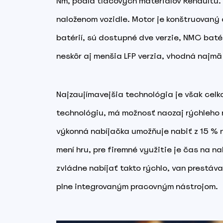
Nm, podľa tlačových materiálov Renaultu. T
naloženom vozidle. Motor je konštruovaný 
batérií, sú dostupné dve verzie, NMC bat
neskôr aj menšia LFP verzia, vhodná najm
Najzaujímavejšia technológia je však celk
technológiu, má možnosť naozaj rýchleho 
výkonná nabíjačka umožňuje nabiť z 15 % n
mení hru, pre firemné využitie je čas na na
zvládne nabíjať takto rýchlo, van prestáv
plne integrovaným pracovným nástrojom.