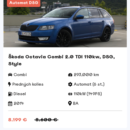
Automat DSG
Škoda Octavia Combi 2.0 TDI 110kw, DSG,
Style
Combi
293,000 km
Predných kolies
Automat (6 st.)
Diesel
110kW (149PS)
2014
BA
8.199 €
8.600 €