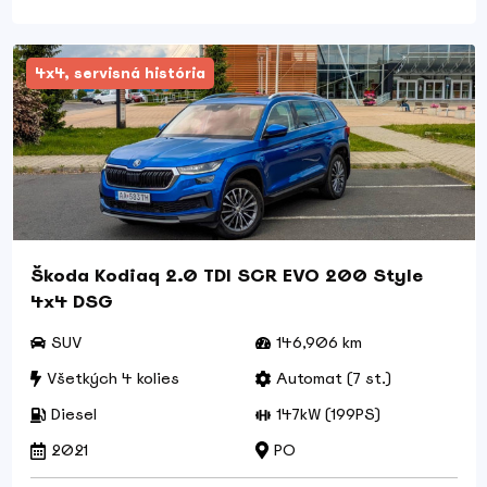
4x4, servisná história
Škoda Kodiaq 2.0 TDI SCR EVO 200 Style
4x4 DSG
SUV
146,906 km
Všetkých 4 kolies
Automat (7 st.)
Diesel
147kW (199PS)
2021
PO