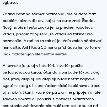
výbava.
Zadná časť sa takmer nezmenila, ale budete mať
problém, okrem diskov, nájsť na aute znak Škoda.
Nový nápis miesto znaku je na prednej kapote, aj
vzadu, pričom to vyzerá, že vzadu sa takmer nič
nezmenilo. A reálne to tak aj je. Veľa zmien očakávať
nemusíte. Ani hľadať. Zmena prichádza len vo forme
inak rozložených elementov svetiel.
A rovnako je to aj v interiéri. Interiér prešiel
omladzovacou kúrou. Štandardom bude 13-palcový
dotykový displej. Na displeji bude bežať najnovší
systém, ktorý už s prehľadom dokáže plánovať trasu
aj s nabíjačkami, ktoré čerpá z online pripojenia, ale
zároveň dokáže aj ponúknuť možnosť okamžitého
spustenia vyhrievania akumulátora tak, aby sa pri