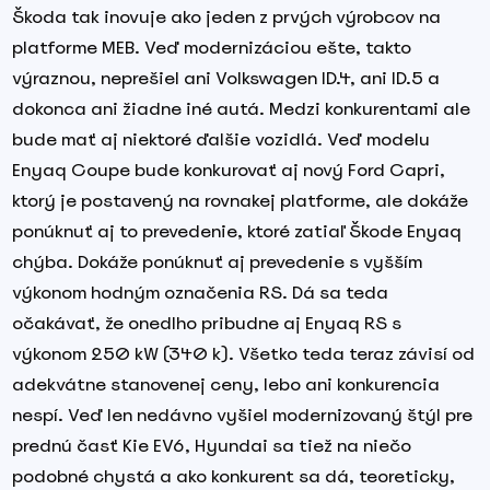
Škoda tak inovuje ako jeden z prvých výrobcov na
platforme MEB. Veď modernizáciou ešte, takto
výraznou, neprešiel ani Volkswagen ID.4, ani ID.5 a
dokonca ani žiadne iné autá. Medzi konkurentami ale
bude mať aj niektoré ďalšie vozidlá. Veď modelu
Enyaq Coupe bude konkurovať aj nový Ford Capri,
ktorý je postavený na rovnakej platforme, ale dokáže
ponúknuť aj to prevedenie, ktoré zatiaľ Škode Enyaq
chýba. Dokáže ponúknuť aj prevedenie s vyšším
výkonom hodným označenia RS. Dá sa teda
očakávať, že onedlho pribudne aj Enyaq RS s
výkonom 250 kW (340 k). Všetko teda teraz závisí od
adekvátne stanovenej ceny, lebo ani konkurencia
nespí. Veď len nedávno vyšiel modernizovaný štýl pre
prednú časť Kie EV6, Hyundai sa tiež na niečo
podobné chystá a ako konkurent sa dá, teoreticky,