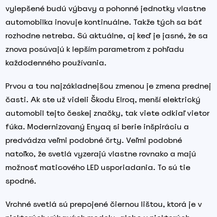
vylepšené budú výbavy a pohonné jednotky vlastne
automobilka inovuje kontinuálne. Takže tých sa báť
rozhodne netreba. Sú aktuálne, aj keď je jasné, že sa
znova posúvajú k lepším parametrom z pohľadu
každodenného používania.
Prvou a tou najzákladnejšou zmenou je zmena prednej
časti. Ak ste už videli Škodu Elroq, menší elektrický
automobil tejto českej značky, tak viete odkiaľ vietor
fúka. Modernizovaný Enyaq si berie inšpiráciu a
predvádza veľmi podobné črty. Veľmi podobné
natoľko, že svetlá vyzerajú vlastne rovnako a majú
možnosť maticového LED usporiadania. To sú tie
spodné.
Vrchné svetlá sú prepojené čiernou lištou, ktorá je v