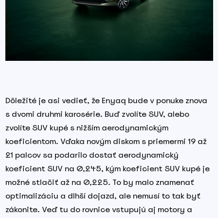
Dôležité je asi vedieť, že Enyaq bude v ponuke znova
s dvomi druhmi karosérie. Buď zvolíte SUV, alebo
zvolíte SUV kupé s nižším aerodynamickým
koeficientom. Vďaka novým diskom s priemermi 19 až
21 palcov sa podarilo dostať aerodynamický
koeficient SUV na 0,245, kým koeficient SUV kupé je
možné stlačiť až na 0,225. To by malo znamenať
optimalizáciu a dlhší dojazd, ale nemusí to tak byť
zákonite. Veď tu do rovnice vstupujú aj motory a