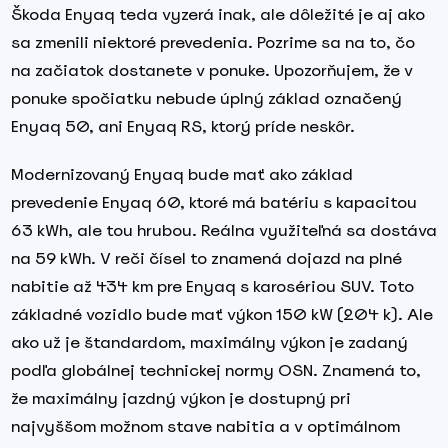
Škoda Enyaq teda vyzerá inak, ale dôležité je aj ako
sa zmenili niektoré prevedenia. Pozrime sa na to, čo
na začiatok dostanete v ponuke. Upozorňujem, že v
ponuke spočiatku nebude úplný základ označený
Enyaq 50, ani Enyaq RS, ktorý príde neskôr.
Modernizovaný Enyaq bude mať ako základ
prevedenie Enyaq 60, ktoré má batériu s kapacitou
63 kWh, ale tou hrubou. Reálna využiteľná sa dostáva
na 59 kWh. V reči čísel to znamená dojazd na plné
nabitie až 434 km pre Enyaq s karosériou SUV. Toto
základné vozidlo bude mať výkon 150 kW (204 k). Ale
ako už je štandardom, maximálny výkon je zadaný
podľa globálnej technickej normy OSN. Znamená to,
že maximálny jazdný výkon je dostupný pri
najvyššom možnom stave nabitia a v optimálnom