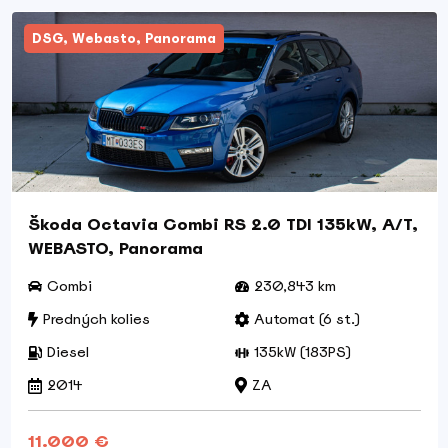
DSG, Webasto, Panorama
Škoda Octavia Combi RS 2.0 TDI 135kW, A/T,
WEBASTO, Panorama
Combi
230,843 km
Predných kolies
Automat (6 st.)
Diesel
135kW (183PS)
2014
ZA
11.000 €