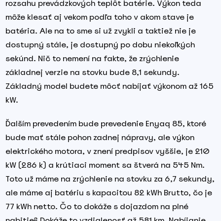
rozsahu prevádzkových teplôt batérie. Výkon teda
môže klesať aj vekom podľa toho v akom stave je
batéria. Ale na to sme si už zvykli a taktiež nie je
dostupný stále, je dostupný po dobu niekoľkých
sekúnd. Nič to nemení na fakte, že zrýchlenie
základnej verzie na stovku bude 8,1 sekundy.
Základný model budete môcť nabíjať výkonom až 165
kW.
Ďalším prevedením bude prevedenie Enyaq 85, ktoré
bude mať stále pohon zadnej nápravy, ale výkon
elektrického motora, v znení predpisov vyššie, je 210
kW (286 k) a krútiaci moment sa štverá na 545 Nm.
Toto už máme na zrýchlenie na stovku za 6,7 sekundy,
ale máme aj batériu s kapacitou 82 kWh Brutto, čo je
77 kWh netto. Čo to dokáže s dojazdom na plné
nabitie? Dokáže to vzdialenosť až 581 km. Nabíjanie