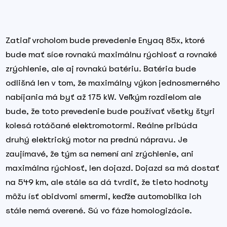
Zatiaľ vrcholom bude prevedenie Enyaq 85x, ktoré
bude mať síce rovnakú maximálnu rýchlosť a rovnaké
zrýchlenie, ale aj rovnakú batériu. Batéria bude
odlišná len v tom, že maximálny výkon jednosmerného
nabíjania má byť až 175 kW. Veľkým rozdielom ale
bude, že toto prevedenie bude používať všetky štyri
kolesá rotáčané elektromotormi. Reálne pribúda
druhý elektrický motor na prednú nápravu. Je
zaujímavé, že tým sa nemení ani zrýchlenie, ani
maximálna rýchlosť, len dojazd. Dojazd sa má dostať
na 549 km, ale stále sa dá tvrdiť, že tieto hodnoty
môžu ísť obidvomi smermi, keďže automobilka ich
stále nemá overené. Sú vo fáze homologizácie.