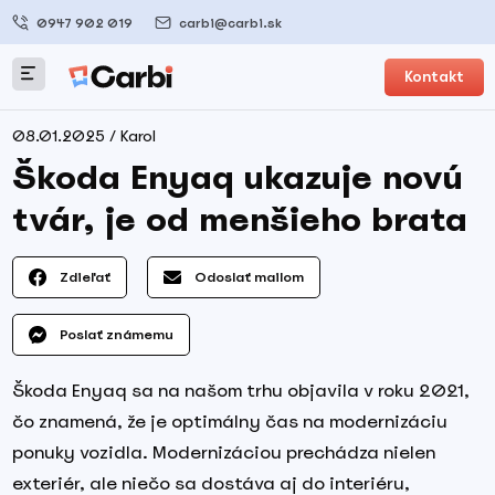
0947 902 019
carbi@carbi.sk
Kontakt
08.01.2025 / Karol
Škoda Enyaq ukazuje novú
tvár, je od menšieho brata
Zdieľať
Odoslať mailom
Poslať známemu
Škoda Enyaq sa na našom trhu objavila v roku 2021,
čo znamená, že je optimálny čas na modernizáciu
ponuky vozidla. Modernizáciou prechádza nielen
exteriér, ale niečo sa dostáva aj do interiéru,