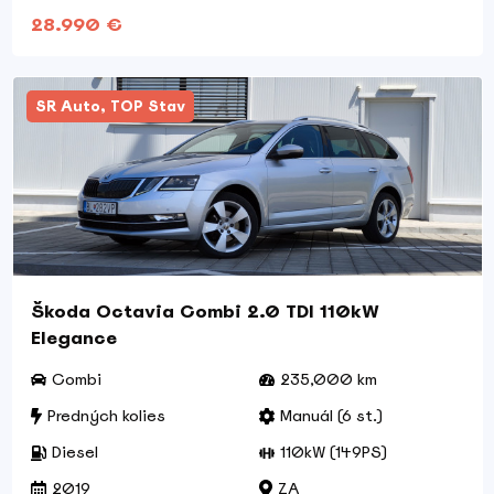
28.990 €
SR Auto, TOP Stav
Škoda Octavia Combi 2.0 TDI 110kW
Elegance
Combi
235,000 km
Predných kolies
Manuál (6 st.)
Diesel
110kW (149PS)
2019
ZA