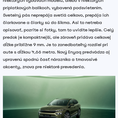
niektorých výbavách modelu, alebo v niektorých
príplatkových balíkoch, vybavená podsvietením.
Svetelný pás neprepája svetlá celkovo, prepája ich
čiarkovane a čiarky sú do šikma. Asi to netreba
opisovať, pozrite si fotky, tam to uvidíte lepšie. Celý
predok je kompaktnejší, ale zároveň pridáva celkovej
dĺžke približne 9 mm. Je to zanedbateľný rozdiel pri
aute s dĺžkou 4,66 metra. Nový Enyaq predvádza aj
upravenú spodnú časť nárazníka a tmavosivé
akcenty, znova pre niektoré prevedenia.