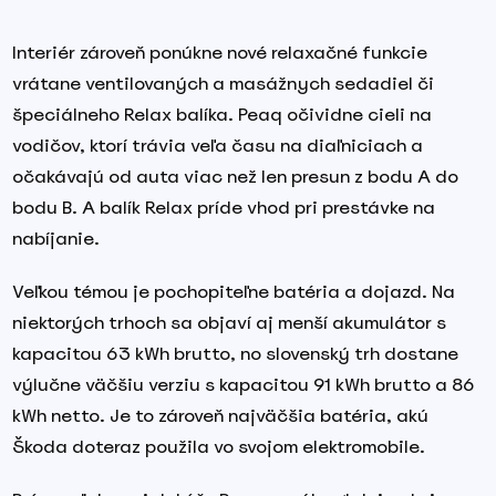
Interiér zároveň ponúkne nové relaxačné funkcie
vrátane ventilovaných a masážnych sedadiel či
špeciálneho Relax balíka. Peaq očividne cieli na
vodičov, ktorí trávia veľa času na diaľniciach a
očakávajú od auta viac než len presun z bodu A do
bodu B. A balík Relax príde vhod pri prestávke na
nabíjanie.
Veľkou témou je pochopiteľne batéria a dojazd. Na
niektorých trhoch sa objaví aj menší akumulátor s
kapacitou 63 kWh brutto, no slovenský trh dostane
výlučne väčšiu verziu s kapacitou 91 kWh brutto a 86
kWh netto. Je to zároveň najväčšia batéria, akú
Škoda doteraz použila vo svojom elektromobile.