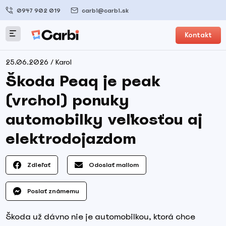
0947 902 019
carbi@carbi.sk
Kontakt
25.06.2026 / Karol
Škoda Peaq je peak
(vrchol) ponuky
automobilky veľkosťou aj
elektrodojazdom
Zdieľať
Odoslať mailom
Poslať známemu
Škoda už dávno nie je automobilkou, ktorá chce