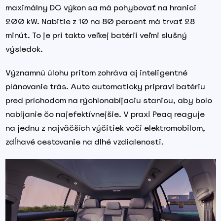
maximálny DC výkon sa má pohybovať na hranici
200 kW. Nabitie z 10 na 80 percent má trvať 28
minút. To je pri takto veľkej batérii veľmi slušný
výsledok.
Významnú úlohu pritom zohráva aj inteligentné
plánovanie trás. Auto automaticky pripraví batériu
pred príchodom na rýchlonabíjaciu stanicu, aby bolo
nabíjanie čo najefektívnejšie. V praxi Peaq reaguje
na jednu z najväčších výčitiek voči elektromobilom,
zdĺhavé cestovanie na dlhé vzdialenosti.