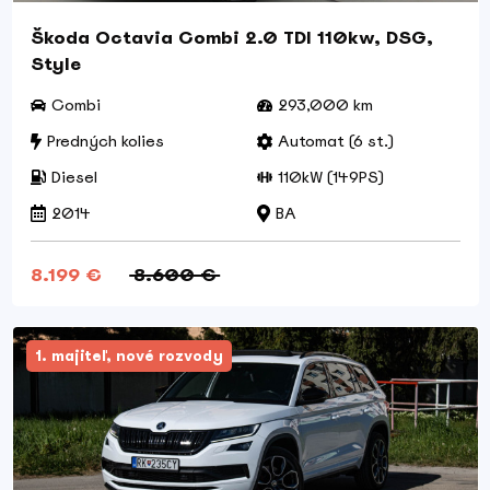
Škoda Octavia Combi 2.0 TDI 110kw, DSG,
Style
Combi
293,000 km
Predných kolies
Automat (6 st.)
Diesel
110kW (149PS)
2014
BA
8.199 €
8.600 €
1. majiteľ, nové rozvody