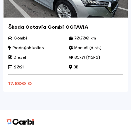
Škoda Octavia Combi OCTAVIA
Combi
70,700 km
Predných kolies
Manuál (6 st.)
Diesel
85kW (115PS)
2021
BB
17.800 €