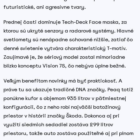
futuristické, ani agresívne tvary.
Prednej časti dominuje Tech-Deck Face maska, za
ktorou sú ukryté senzory a radarové systémy. Hlavné
svetlomety sú nenápadne schované nižšie, zatiaľ čo
denné svietenie vytvára charakteristický T-motív.
Zaujímavé je, že sériový model zostal mimoriadne
blízko konceptu Vision 7S, čo nebýva úplne bežné.
Veľkým benefitom novinky má byť praktickosť. A
práve tu sa ukazuje tradičné DNA značky. Peaq totiž
ponúkne kufor s objemom 935 litrov v päťmiestnej
konfigurácii, čo z neho robí najväčší batožinový
priestor v histórii značky Škoda. Dokonca aj pri
využití siedmich sedadiel zostáva 299 litrov
priestoru, takže auto zostáva použiteľné aj pri plnom