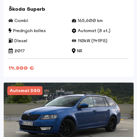
Škoda Superb
Combi
165,600 km
Predných kolies
Automat (8 st.)
Diesel
110kW (149PS)
2017
NR
14.800 €
Automat DSG