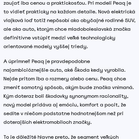
zaujať iba cenou a praktickosťou. Pri modeli Peaq je
to vidieť prakticky na každom detaile. Nová elektrická
vlajková loď totiž nepôsobí ako obyčajné rodinné SUV,
ale ako auto, ktorým chce mladoboleslavská značka
definitívne vstúpiť medzi veľké technologicky
orientované modely vyššej triedy.
A úprimne? Peaq je pravdepodobne
najambicióznejšie auto, aké Škoda kedy vyrobila.
Nejde pritom iba o rozmery alebo cenu. Peaq chce
zmeniť samotný spôsob, akým bude značka vnímaná.
Kým doteraz boli škodovky synonymom racionality,
nový model pridáva aj emóciu, komfort a pocit, že
sedíte v niečom podstatne hodnotnejšom než pri
doterajších elektromobiloch značky.
To je dôležité hlavne preto, že segment veľkých