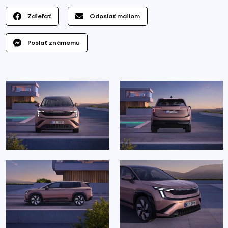
Zdieľať
Odoslať mailom
Poslať známemu