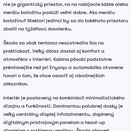
nie je gigantický priestor, no na nabíjacie káble alebo
menšiu batožinu poslúži veľmi dobre. Ako menšiu
batožinu? Niektorí jedinci by sa do takéhoto priestoru
zbalili na týždňovú dovolenku.
Škoda sa však tentoraz nesústredila iba na
praktickosť. Veľký dôraz dostal aj komfort a
atmosféra v interiéri. Kabína pôsobí podstatne
prémiovejšie než pri Enyaqu a automobilka otvorene
hovorí o tom, že chce osloviť aj náročnejších
zákazníkov.
Interiér je postavený na kombinácii minimalistického
dizajnu a funkčnosti. Dominantou palubnej dosky je
veľký centrálny displej infotainmentu, doplnený
digitálnym prístrojovým panelom a head-up
displejom s rozšírenou realitou. Škoda zároveň