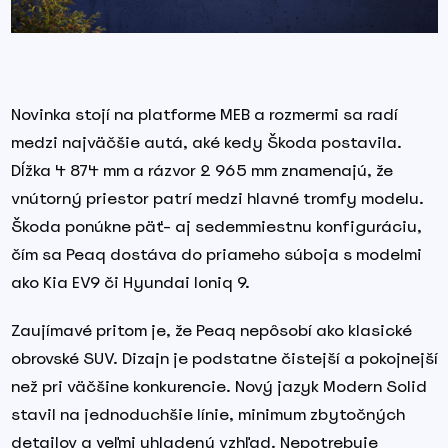
Novinka stojí na platforme MEB a rozmermi sa radí
medzi najväčšie autá, aké kedy Škoda postavila.
Dĺžka 4 874 mm a rázvor 2 965 mm znamenajú, že
vnútorný priestor patrí medzi hlavné tromfy modelu.
Škoda ponúkne päť- aj sedemmiestnu konfiguráciu,
čím sa Peaq dostáva do priameho súboja s modelmi
ako Kia EV9 či Hyundai Ioniq 9.
Zaujímavé pritom je, že Peaq nepôsobí ako klasické
obrovské SUV. Dizajn je podstatne čistejší a pokojnejší
než pri väčšine konkurencie. Nový jazyk Modern Solid
stavil na jednoduchšie línie, minimum zbytočných
detailov a veľmi uhladený vzhľad. Nepotrebuje