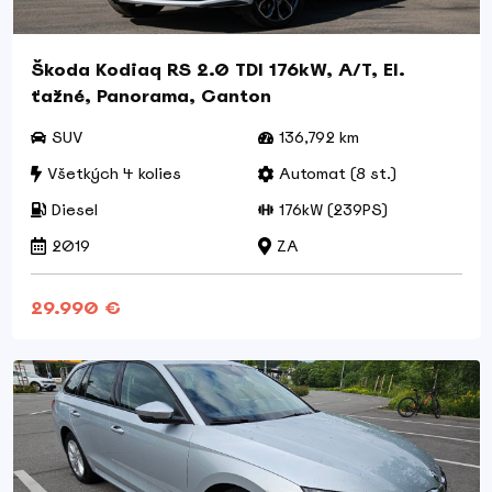
Škoda Kodiaq RS 2.0 TDI 176kW, A/T, El.
ťažné, Panorama, Canton
SUV
136,792 km
Všetkých 4 kolies
Automat (8 st.)
Diesel
176kW (239PS)
2019
ZA
29.990 €