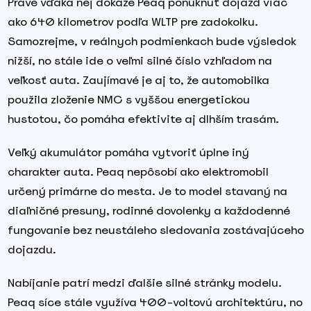
Práve vďaka nej dokáže Peaq ponúknuť dojazd viac
ako 640 kilometrov podľa WLTP pre zadokolku.
Samozrejme, v reálnych podmienkach bude výsledok
nižší, no stále ide o veľmi silné číslo vzhľadom na
veľkosť auta. Zaujímavé je aj to, že automobilka
použila zloženie NMC s vyššou energetickou
hustotou, čo pomáha efektivite aj dlhším trasám.
Veľký akumulátor pomáha vytvoriť úplne iný
charakter auta. Peaq nepôsobí ako elektromobil
určený primárne do mesta. Je to model stavaný na
diaľničné presuny, rodinné dovolenky a každodenné
fungovanie bez neustáleho sledovania zostávajúceho
dojazdu.
Nabíjanie patrí medzi ďalšie silné stránky modelu.
Peaq síce stále využíva 400-voltovú architektúru, no