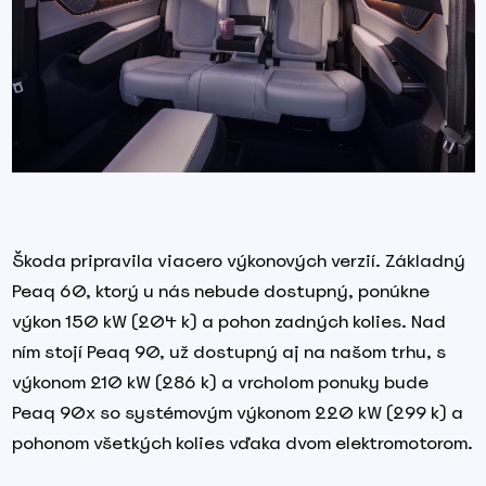
Škoda pripravila viacero výkonových verzií. Základný
Peaq 60, ktorý u nás nebude dostupný, ponúkne
výkon 150 kW (204 k) a pohon zadných kolies. Nad
ním stojí Peaq 90, už dostupný aj na našom trhu, s
výkonom 210 kW (286 k) a vrcholom ponuky bude
Peaq 90x so systémovým výkonom 220 kW (299 k) a
pohonom všetkých kolies vďaka dvom elektromotorom.