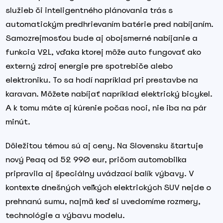
služieb či inteligentného plánovania trás s
automatickým predhrievaním batérie pred nabíjaním.
Samozrejmosťou bude aj obojsmerné nabíjanie a
funkcia V2L, vďaka ktorej môže auto fungovať ako
externý zdroj energie pre spotrebiče alebo
elektroniku. To sa hodí napríklad pri prestavbe na
karavan. Môžete nabíjať napríklad elektrický bicykel.
A k tomu máte aj kúrenie počas noci, nie iba na pár
minút.
Dôležitou témou sú aj ceny. Na Slovensku štartuje
nový Peaq od 52 990 eur, pričom automobilka
pripravila aj špeciálny uvádzací balík výbavy. V
kontexte dnešných veľkých elektrických SUV nejde o
prehnanú sumu, najmä keď si uvedomíme rozmery,
technológie a výbavu modelu.