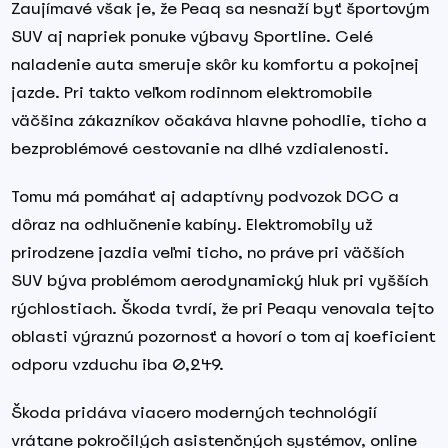
Zaujímavé však je, že Peaq sa nesnaží byť športovým
SUV aj napriek ponuke výbavy Sportline. Celé
naladenie auta smeruje skôr ku komfortu a pokojnej
jazde. Pri takto veľkom rodinnom elektromobile
väčšina zákazníkov očakáva hlavne pohodlie, ticho a
bezproblémové cestovanie na dlhé vzdialenosti.
Tomu má pomáhať aj adaptívny podvozok DCC a
dôraz na odhlučnenie kabíny. Elektromobily už
prirodzene jazdia veľmi ticho, no práve pri väčších
SUV býva problémom aerodynamický hluk pri vyšších
rýchlostiach. Škoda tvrdí, že pri Peaqu venovala tejto
oblasti výraznú pozornosť a hovorí o tom aj koeficient
odporu vzduchu iba 0,249.
Škoda pridáva viacero moderných technológií
vrátane pokročilých asistenčných systémov, online