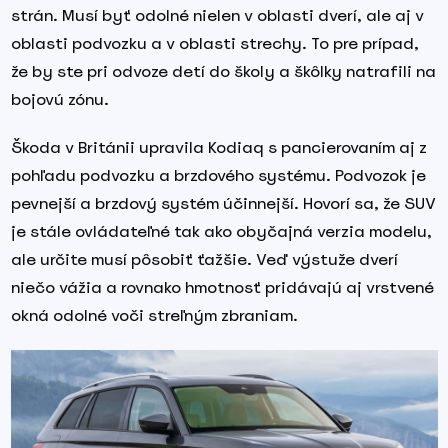
strán. Musí byť odolné nielen v oblasti dverí, ale aj v
oblasti podvozku a v oblasti strechy. To pre prípad,
že by ste pri odvoze detí do školy a škôlky natrafili na
bojovú zónu.
Škoda v Británii upravila Kodiaq s pancierovaním aj z
pohľadu podvozku a brzdového systému. Podvozok je
pevnejší a brzdový systém účinnejší. Hovorí sa, že SUV
je stále ovládateľné tak ako obyčajná verzia modelu,
ale určite musí pôsobiť ťažšie. Veď výstuže dverí
niečo vážia a rovnako hmotnosť pridávajú aj vrstvené
okná odolné voči streľným zbraniam.