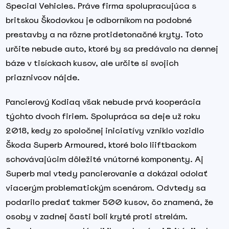
Special Vehicles. Práve firma spolupracujúca s
britskou Škodovkou je odborníkom na podobné
prestavby a na rôzne protidetonačné kryty. Toto
určite nebude auto, ktoré by sa predávalo na dennej
báze v tisíckach kusov, ale určite si svojich
priaznivcov nájde.
Pancierový Kodiaq však nebude prvá kooperácia
týchto dvoch firiem. Spolupráca sa deje už roku
2018, kedy zo spoločnej iniciatívy vzniklo vozidlo
Škoda Superb Armoured, ktoré bolo liiftbackom
schovávajúcim dôležité vnútorné komponenty. Aj
Superb mal vtedy pancierovanie a dokázal odolať
viacerým problematickým scenárom. Odvtedy sa
podarilo predať takmer 500 kusov, čo znamená, že
osoby v zadnej časti boli kryté proti strelám.