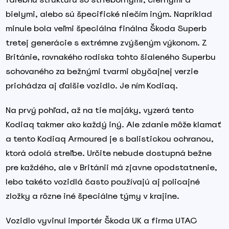
bielymi, alebo sú špecifické niečím iným. Napríklad
minule bola veľmi špeciálna finálna Škoda Superb
tretej generácie s extrémne zvýšeným výkonom. Z
Británie, rovnakého rodiska tohto šialeného Superbu
schovaného za bežnými tvarmi obyčajnej verzie
prichádza aj ďalšie vozidlo. Je ním Kodiaq.
Na prvý pohľad, až na tie majáky, vyzerá tento
Kodiaq takmer ako každý iný. Ale zdanie môže klamať
a tento Kodiaq Armoured je s balistickou ochranou,
ktorá odolá streľbe. Určite nebude dostupná bežne
pre každého, ale v Británii má zjavne opodstatnenie,
lebo takéto vozidlá často používajú aj policajné
zložky a rôzne iné špeciálne týmy v krajine.
Vozidlo vyvinul importér Škoda UK a firma UTAC