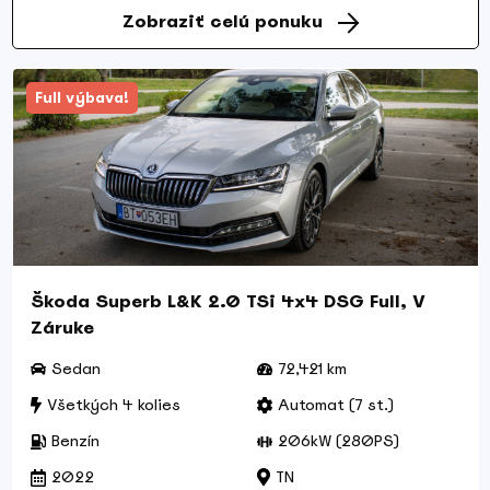
Zobraziť celú ponuku
Full výbava!
Škoda Superb L&K 2.0 TSi 4x4 DSG Full, V
Záruke
Sedan
72,421 km
Všetkých 4 kolies
Automat (7 st.)
Benzín
206kW (280PS)
2022
TN