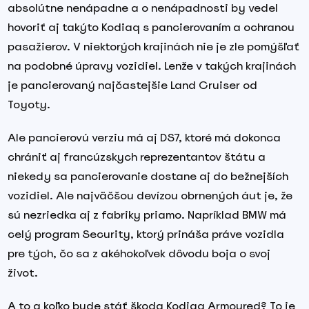
absolútne nenápadne a o nenápadnosti by vedel
hovoriť aj takýto Kodiaq s pancierovaním a ochranou
pasažierov. V niektorých krajinách nie je zle pomýšľať
na podobné úpravy vozidiel. Lenže v takých krajinách
je pancierovaný najčastejšie Land Cruiser od
Toyoty.
Ale pancierovú verziu má aj DS7, ktoré má dokonca
chrániť aj francúzskych reprezentantov štátu a
niekedy sa pancierovanie dostane aj do bežnejších
vozidiel. Ale najväčšou devízou obrnených áut je, že
sú nezriedka aj z fabriky priamo. Napríklad BMW má
celý program Security, ktorý prináša práve vozidla
pre tých, čo sa z akéhokoľvek dôvodu boja o svoj
život.
A to a koľko bude stáť škoda Kodiaq Armoured? To je