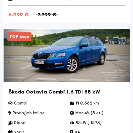
6.999 €
7.799 €
TOP stav
Škoda Octavia Combi 1.6 TDI 85 kW
Combi
140,562 km
Predných kolies
Manuál (5 st.)
Diesel
85kW (115PS)
2017
BA