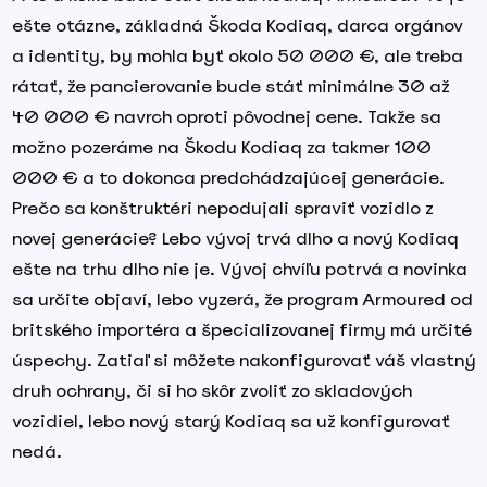
ešte otázne, základná Škoda Kodiaq, darca orgánov
a identity, by mohla byť okolo 50 000 €, ale treba
rátať, že pancierovanie bude stáť minimálne 30 až
40 000 € navrch oproti pôvodnej cene. Takže sa
možno pozeráme na Škodu Kodiaq za takmer 100
000 € a to dokonca predchádzajúcej generácie.
Prečo sa konštruktéri nepodujali spraviť vozidlo z
novej generácie? Lebo vývoj trvá dlho a nový Kodiaq
ešte na trhu dlho nie je. Vývoj chvíľu potrvá a novinka
sa určite objaví, lebo vyzerá, že program Armoured od
britského importéra a špecializovanej firmy má určité
úspechy. Zatiaľ si môžete nakonfigurovať váš vlastný
druh ochrany, či si ho skôr zvoliť zo skladových
vozidiel, lebo nový starý Kodiaq sa už konfigurovať
nedá.