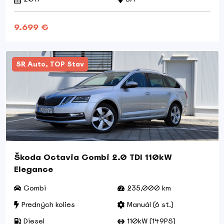
9.699 €
SR Auto, TOP Stav
Škoda Octavia Combi 2.0 TDI 110kW
Elegance
Combi
235,000 km
Predných kolies
Manuál (6 st.)
Diesel
110kW (149PS)