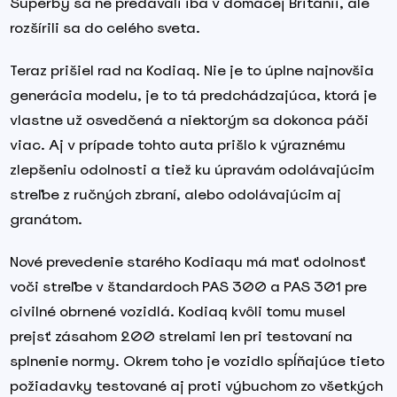
Superby sa ne predávali iba v domácej Británii, ale
rozšírili sa do celého sveta.
Teraz prišiel rad na Kodiaq. Nie je to úplne najnovšia
generácia modelu, je to tá predchádzajúca, ktorá je
vlastne už osvedčená a niektorým sa dokonca páči
viac. Aj v prípade tohto auta prišlo k výraznému
zlepšeniu odolnosti a tiež ku úpravám odolávajúcim
streľbe z ručných zbraní, alebo odolávajúcim aj
granátom.
Nové prevedenie starého Kodiaqu má mať odolnosť
voči streľbe v štandardoch PAS 300 a PAS 301 pre
civilné obrnené vozidlá. Kodiaq kvôli tomu musel
prejsť zásahom 200 strelami len pri testovaní na
splnenie normy. Okrem toho je vozidlo spĺňajúce tieto
požiadavky testované aj proti výbuchom zo všetkých