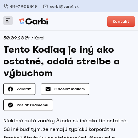
0947 902 019
carbi@carbi.sk
Kontakt
30.09.2024 / Karol
Tento Kodiaq je iný ako
ostatné, odolá streľbe a
výbuchom
Zdieľať
Odoslať mailom
Poslať známemu
Niektoré autá značky Škoda sú iné ako tie ostatné.
Sú iné buď tým, že nemajú typickú korporátnu
farebnú štruktúru so striebornými, čiernymi a