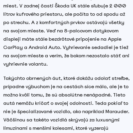
miest. V zadnej časti Škoda UK stále sľubuje 2 000
litrov kufrového priestoru, ale počíta to od spodu až
po strechu. A z komfortných prvkov ostávajú všetky
na svojom mieste. Veď na 8-palcovom dotykovom
displeji máte stále bezdrôtové pripojenie na Apple
CarPlay a Android Auto. Vyhrievanie sedadiel je tiež
na svojom mieste a verím, že bokom nezostalo stáť ani
vyhrievnie volantu.
Takýchto obrnených áut, ktoré dokážu odolať streľbe,
prípadne výbuchom je na cestách síce málo, ale je to
možno kvôli tomu, že sú absolútne nenápadné. Tieto
autá nemôžu kričať o svojej odolnosti. Teda pokiaľ to
nie je špecializované vozidlo, ako napríklad Marauder.
Väčšinou sa takéto vozidlá skrývajú za luxusnými
limuzínami s menšími kolesami, ktoré vyzerajú