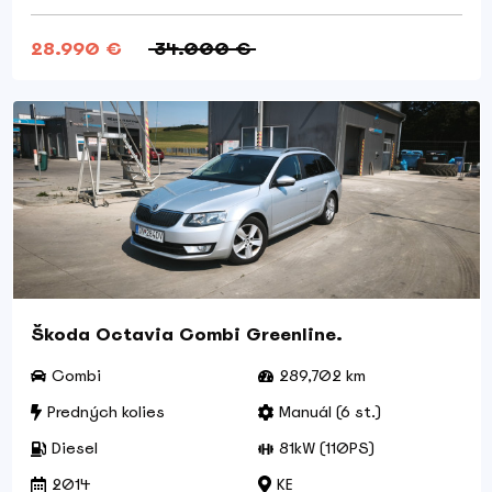
28.990 €
34.000 €
Škoda Octavia Combi Greenline.
Combi
289,702 km
Predných kolies
Manuál (6 st.)
Diesel
81kW (110PS)
2014
KE