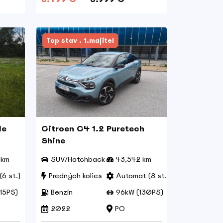
Top stav . 1.majitel
le
Citroen C4 1.2 Puretech
Shine
 km
SUV/Hatchback
43,542 km
(6 st.)
Predných kolies
Automat (8 st.)
15PS)
Benzín
96kW (130PS)
2022
PO