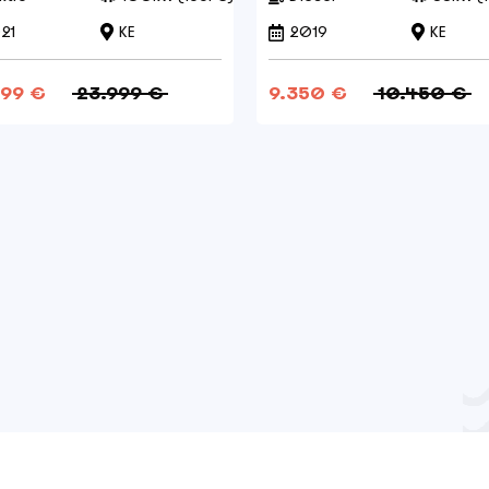
21
KE
2019
KE
699 €
23.999 €
9.350 €
10.450 €