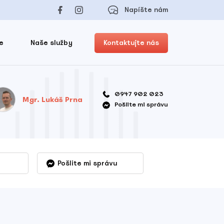
Napíšte nám
e
Naše služby
Kontaktujte nás
0947 902 023
Mgr. Lukáš Prna
Pošlite mi správu
Pošlite mi správu