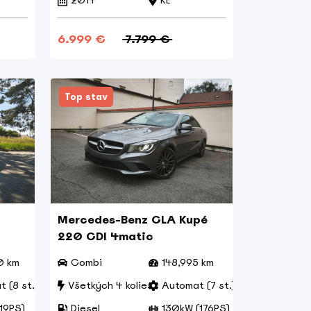
2014
KE
6.999 €
7.799 €
Top stav
Mercedes-Benz CLA Kupé
220 CDI 4matic
0 km
Combi
148,995 km
 (8 st.)
Všetkých 4 kolies
Automat (7 st.)
19PS)
Diesel
130kW (176PS)