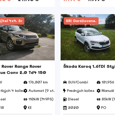
jiteľ 4x4. Sr
SR! Garážovane.
 Rover Range Rover
Škoda Karoq 1.6TDi Sty
ue Conv 2.0 Td4 150
 Dynamic
V
176,807 km
SUV/Combi
181,956
tkých 4 kolies
Automat (9 st.)
Predných kolies
Manuál 
esel
110kW (149PS)
Diesel
85kW (1
18
KE
2020
PO