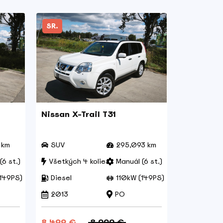
SR.
Nissan X-Trail T31
 km
SUV
295,093 km
(6 st.)
Všetkých 4 kolies
Manuál (6 st.)
(149PS)
Diesel
110kW (149PS)
2013
PO
8.499 €
8.999 €