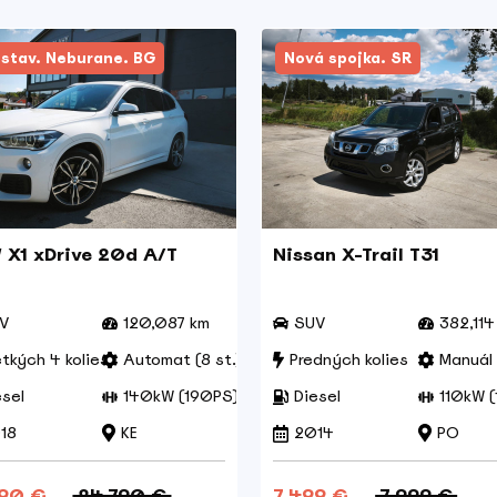
 stav. Neburane. BG
Nová spojka. SR
X1 xDrive 20d A/T
Nissan X-Trail T31
V
120,087 km
SUV
382,114
tkých 4 kolies
Automat (8 st.)
Predných kolies
Manuál 
esel
140kW (190PS)
Diesel
110kW 
18
KE
2014
PO
790 €
24.790 €
7.499 €
7.999 €