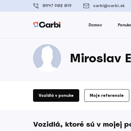
0947 902 019
carbi@carbi.sk
Domov
Ponuka
Miroslav E
Vozidlá v ponuke
Moje referencie
Vozidlá, ktoré sú v mojej 