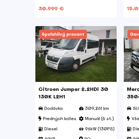
30.999 €
15.
Spoľahlivý pracant
Gar
Citroen Jumper 2.2HDi 30
Merc
130K L2H1
350
Dodávka
309,261 km
SU
Predných kolies
Manuál (6 st.)
Vše
Diesel
96kW (130PS)
Di