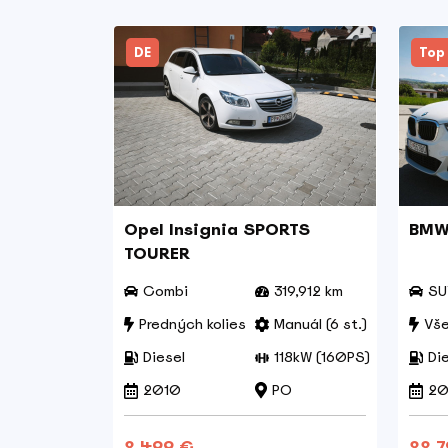
DE
Top
Opel Insignia SPORTS
BMW 
TOURER
Combi
319,912 km
SU
Predných kolies
Manuál (6 st.)
Vše
Diesel
118kW (160PS)
Di
2010
PO
20
2.499 €
22.