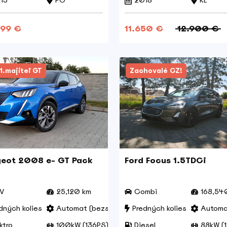
15
PO
2018
KE
499 €
11.650 €
12.900 €
1.majiteľ GT
Zachovalé CZ!
eot 2008 e- GT Pack
Ford Focus 1.5TDCi
V
25,120 km
Combi
168,54
dných kolies
Automat (bezst.)
Predných kolies
Automat
ktro
100kW (136PS)
Diesel
88kW (1