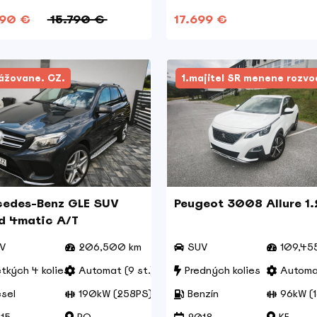
090 €
15.790 €
17.699 €
ážovane. CZ.
1.majitel SR menene rozv
edes-Benz GLE SUV
Peugeot 3008 Allure 1.
d 4matic A/T
V
206,500 km
SUV
109,45
tkých 4 kolies
Automat (9 st.)
Predných kolies
Automat
esel
190kW (258PS)
Benzín
96kW (