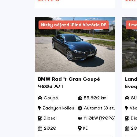
Nízky nájazd !Plná história DE
1 ma
BMW Rad 4 Gran Coupé
Land
420d A/T
Evoq
HSE
Coupé
53,802 km
SU
Zadných kolies
Automat (8 st.)
Vše
Diesel
140kW (190PS)
Di
2020
KE
20