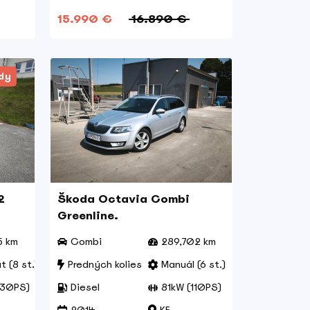
15.990 €
16.890 €
ody
2
Škoda Octavia Combi
Greenline.
5 km
Combi
289,702 km
 (8 st.)
Predných kolies
Manuál (6 st.)
130PS)
Diesel
81kW (110PS)