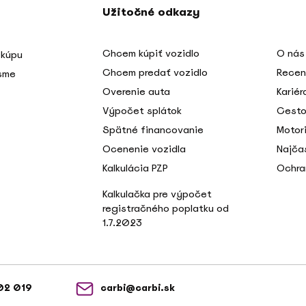
Užitočné odkazy
Chcem kúpiť vozidlo
O nás
 kúpu
Chcem predať vozidlo
Recen
 sme
Overenie auta
Kariér
Výpočet splátok
Cesto
Spätné financovanie
Motori
Ocenenie vozidla
Najča
Kalkulácia PZP
Ochra
Kalkulačka pre výpočet
registračného poplatku od
1.7.2023
02 019
carbi@carbi.sk