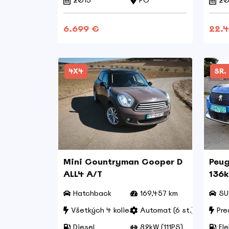
2013
PO
20
6.699 €
22.
4X4
SR. 
Mini Countryman Cooper D
Peug
ALL4 A/T
136k
Hatchback
169,457 km
SU
Všetkých 4 kolies
Automat (6 st.)
Pre
Diesel
82kW (111PS)
Ele