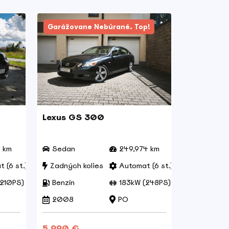
Garážovane Nebúrané. Top!
Lexus GS 300
8 km
Sedan
249,974 km
 (6 st.)
Zadných kolies
Automat (6 st.)
(210PS)
Benzín
183kW (248PS)
2008
PO
5.990 €