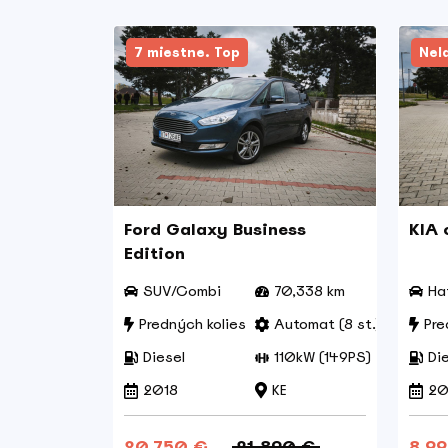
7 miestne. Top
Nel
Ford Galaxy Business
KIA 
Edition
SUV/Combi
70,338 km
Ha
Predných kolies
Automat (8 st.)
Pre
Diesel
110kW (149PS)
Di
2018
KE
20
20.750 €
21.890 €
8.9