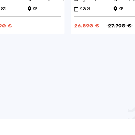
23
KE
2021
KE
90 €
26.590 €
27.790 €