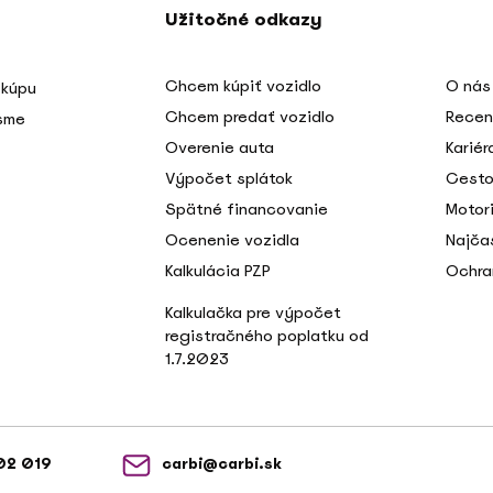
Užitočné odkazy
Chcem kúpiť vozidlo
O nás
 kúpu
Chcem predať vozidlo
Recen
 sme
Overenie auta
Kariér
Výpočet splátok
Cesto
Spätné financovanie
Motori
Ocenenie vozidla
Najča
Kalkulácia PZP
Ochra
Kalkulačka pre výpočet
registračného poplatku od
1.7.2023
02 019
carbi@carbi.sk