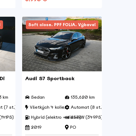
8
Soft close. PPF FOLIA. Výbava!
Di
Audi S7 Sportback
3 km
Sedan
135,620 km
 (7 st.)
Všetkých 4 kolies
Automat (8 st.)
(141PS)
Hybrid (elektro + diesel)
257kW (349PS)
2019
PO