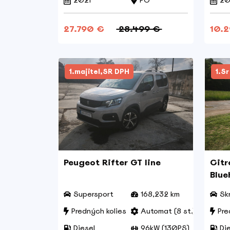
2021
PO
20
27.790 €
28.499 €
10.
1.majitel,SR DPH
1.Sr
Peugeot Rifter GT line
Citr
Blue
Supersport
168,232 km
Sk
Predných kolies
Automat (8 st.)
Pre
Diesel
96kW (130PS)
Di