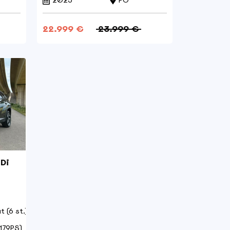
2025
PO
22.999 €
23.999 €
Di
 (6 st.)
179PS)