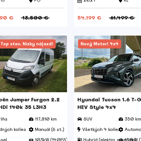
13
PO
2024
KE
290 €
13.500 €
54.199 €
61.499 €
 Top stav. Nízky nájazd!
Nový Motor! 4x4
oën Jumper Furgon 2.2
Hyundai Tucson 1.6 T-G
HDi 140k 35 L3H3
HEV Style 4x4
riňa
117,810 km
SUV
350 km
dných kolies
Manuál (6 st.)
Všetkých 4 kolies
Automat
esel
103kW (140PS)
Hybrid (elektro + benzín)
132kW (