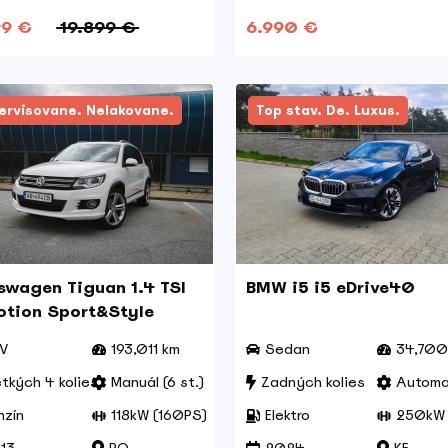
99 €
19.899 €
6.990 €
ervisovane. Nelakovane.
Top stav. De. Luxus.
swagen Tiguan 1.4 TSI
BMW i5 i5 eDrive40
tion Sport&Style
V
193,011 km
Sedan
34,700
tkých 4 kolies
Manuál (6 st.)
Zadných kolies
Autom
nzín
118kW (160PS)
Elektro
250kW 