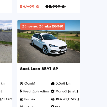
54.499 €
55.999 €
Zánovne. Záruka 2030!
Seat Leon SEAT SP
 km
Combi
5,568 km
at
Predných kolies
Manuál (6 st.)
(340PS)
Benzín
110kW (149PS)