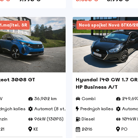
1.majitel. SR
Nová spojka! Nová STK6/2
geot 3008 GT
Hyundai i40 CW 1.7 CR
HP Business A/T
V
36,902 km
Combi
249,69
dných kolies
Automat (8 st.)
Predných kolies
Automat
nzín
96kW (130PS)
Diesel
104kW 
21
KE
2016
PO