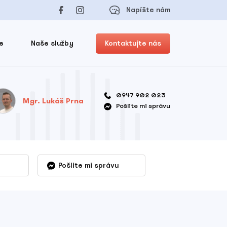
Napíšte nám
e
Naše služby
Kontaktujte nás
0947 902 023
Mgr. Lukáš Prna
Pošlite mi správu
Pošlite mi správu