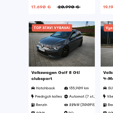
17.690 €
20.990 €
19.1
TOP STAV! VYBAVA!
Vys
Volkswagen Golf 8 Gti
Volk
clubsport
4-Mo
Hatchback
135,909 km
SU
Predných kolies
Automat (7 st.)
Vše
Benzín
221kW (300PS)
Be