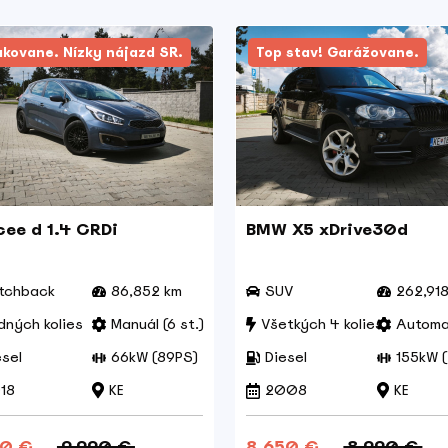
akovane. Nízky nájazd SR.
Top stav! Garážovane.
cee d 1.4 CRDi
BMW X5 xDrive30d
tchback
86,852 km
SUV
262,91
dných kolies
Manuál (6 st.)
Všetkých 4 kolies
Automat
esel
66kW (89PS)
Diesel
155kW 
18
KE
2008
KE
90 €
9.990 €
8.650 €
8.990 €