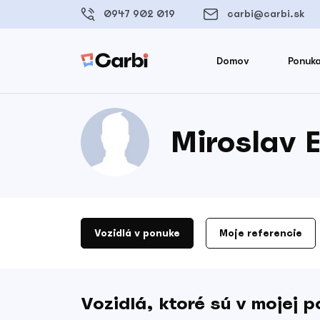
0947 902 019
carbi@carbi.sk
Domov
Ponuka
Miroslav E
Vozidlá v ponuke
Moje referencie
Vozidlá, ktoré sú v mojej 