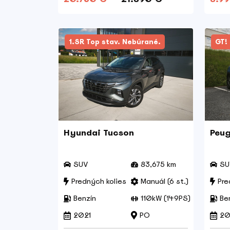
1.SR Top stav. Nebúrané.
GT! 
Hyundai Tucson
Peu
SUV
83,675 km
SU
Predných kolies
Manuál (6 st.)
Pre
Benzín
110kW (149PS)
Be
2021
PO
20