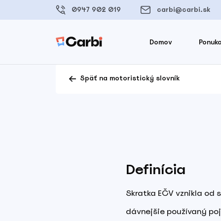
0947 902 019
carbi@carbi.sk
Domov
Ponuka
Späť na motoristický slovník
Definícia
Skratka EČV vznikla od s
dávnejšie používaný po