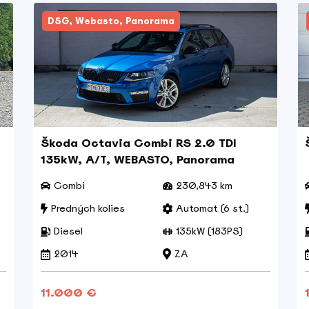
DSG, Webasto, Panorama
Škoda Octavia Combi RS 2.0 TDI
135kW, A/T, WEBASTO, Panorama
Combi
230,843 km
Predných kolies
Automat (6 st.)
Diesel
135kW (183PS)
2014
ZA
11.000 €