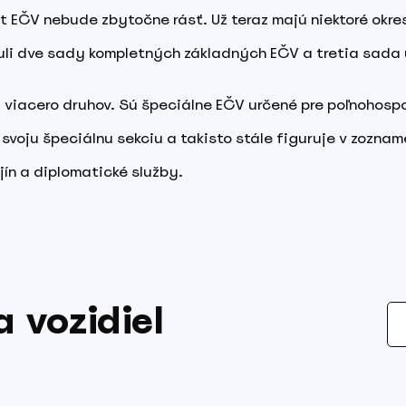
t EČV nebude zbytočne rásť. Už teraz majú niektoré okres
nuli dve sady kompletných základných EČV a tretia sada u
 viacero druhov. Sú špeciálne EČV určené pre poľnohosp
ž svoju špeciálnu sekciu a takisto stále figuruje v zoznam
jín a diplomatické služby.
 vozidiel