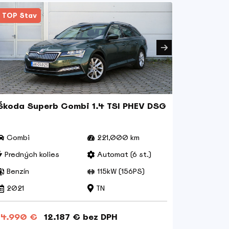
TOP Stav
1. majite
Škoda Superb Combi 1.4 TSI PHEV DSG
Dacia Do
Combi
221,000 km
Mpv
Predných kolies
Automat (6 st.)
Prednýc
Benzín
115kW (156PS)
Diesel
2021
TN
2017
14.990 €
12.187 € bez DPH
8.990 