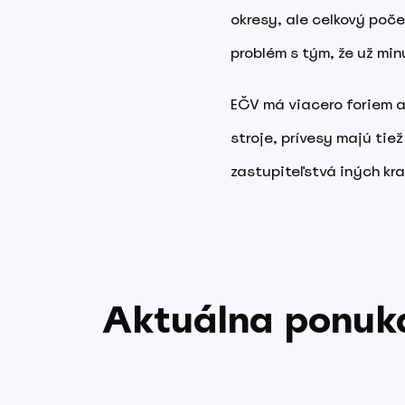
okresy, ale celkový poče
problém s tým, že už mi
EČV má viacero foriem a
stroje, prívesy majú tie
zastupiteľstvá iných kra
Aktuálna ponuka