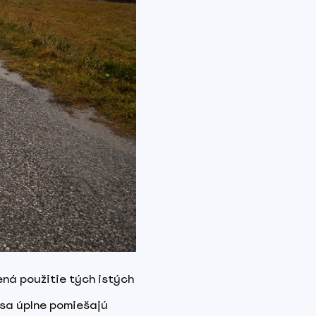
ená použitie tých istých
 sa úplne pomiešajú