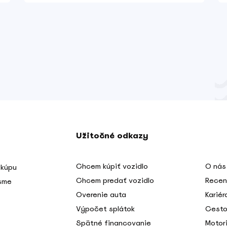
Užitočné odkazy
Chcem kúpiť vozidlo
O nás
 kúpu
Chcem predať vozidlo
Recen
 sme
Overenie auta
Kariér
Výpočet splátok
Cesto
Spätné financovanie
Motori