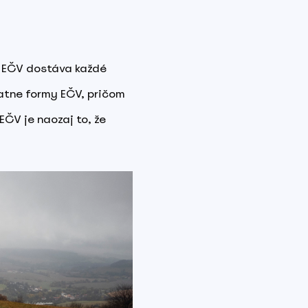
a. EČV dostáva každé
tatne formy EČV, pričom
EČV je naozaj to, že