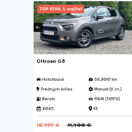
TOP STAV, 1. majiteľ
x4 plug
Citroen C3
 km
Hatchback
58,800 km
(7 st.)
Predných kolies
Manuál (6 st.)
65PS)
Benzín
81kW (110PS)
2023
KE
10.999 €
11.400 €