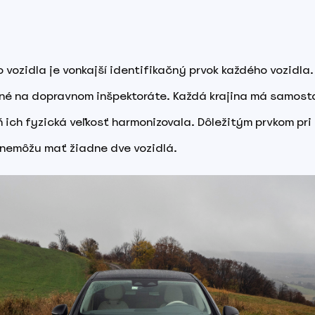
o vozidla je vonkajší identifikačný prvok každého vozidl
ásené na dopravnom inšpektoráte. Každá krajina má samos
ň ich fyzická veľkosť harmonizovala. Dôležitým prvkom pri 
 nemôžu mať žiadne dve vozidlá.