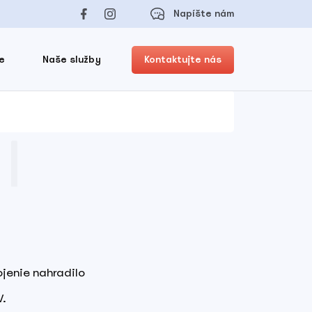
Napíšte nám
e
Naše služby
Kontaktujte nás
ojenie nahradilo
V.