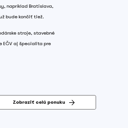
y, napríklad Bratislava,
ž bude končiť tiež.
odárske stroje, stavebné
e EČV aj špecialita pre
Zobraziť celú ponuku