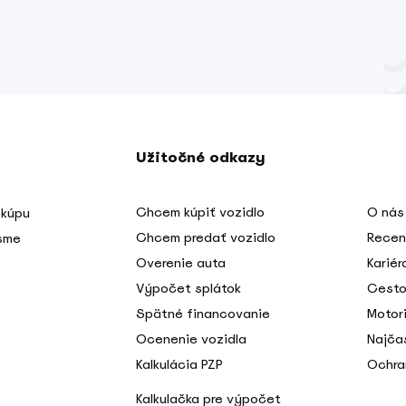
Užitočné odkazy
Chcem kúpiť vozidlo
O nás
 kúpu
Chcem predať vozidlo
Recen
 sme
Overenie auta
Kariér
Výpočet splátok
Cesto
Spätné financovanie
Motori
Ocenenie vozidla
Najča
Kalkulácia PZP
Ochra
Kalkulačka pre výpočet