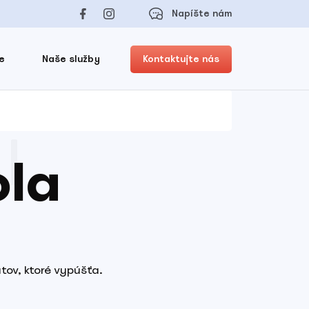
Napíšte nám
e
Naše služby
Kontaktujte nás
ola
átov, ktoré vypúšťa.