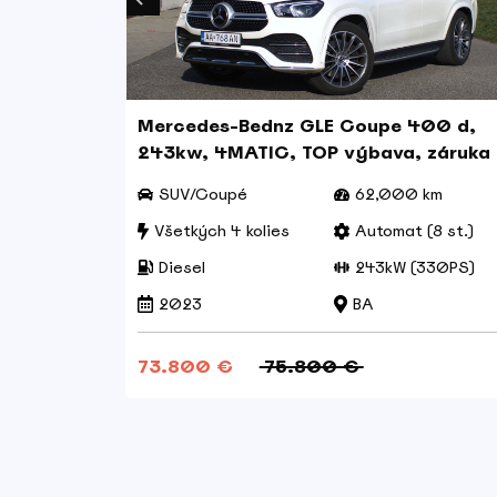
Mercedes-Bednz GLE Coupe 400 d,
243kw, 4MATIC, TOP výbava, záruka
 km
SUV/Coupé
62,000 km
(8 st.)
Všetkých 4 kolies
Automat (8 st.)
9PS)
Diesel
243kW (330PS)
2023
BA
73.800 €
75.800 €