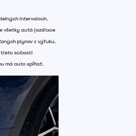
delných intervaloch.
že všetky autá jazdiace
ťaných plynov z výfuku.
 tieto súčasti
mu má auto spĺňať.