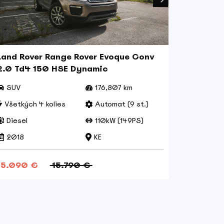
Land Rover Range Rover Evoque Conv
BMW X1 
2.0 Td4 150 HSE Dynamic
SUV
176,807 km
SUV
Všetkých 4 kolies
Automat (9 st.)
Všetkýc
Diesel
110kW (149PS)
Benzín
2018
KE
2022
15.090 €
15.790 €
32.000