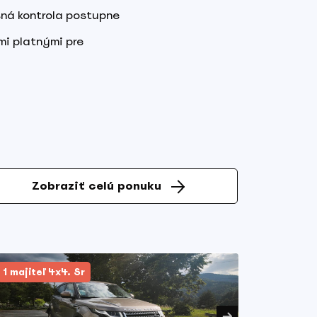
sná kontrola postupne
mi platnými pre
Zobraziť celú ponuku
1 majiteľ 4x4. Sr