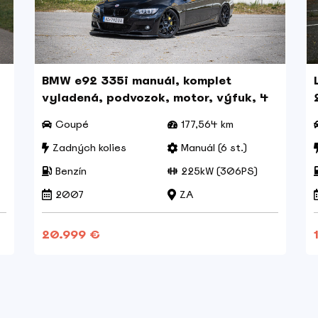
BMW e92 335i manuál, komplet
vyladená, podvozok, motor, výfuk, 4
mapy, 580PS etanol
Coupé
177,564 km
Zadných kolies
Manuál (6 st.)
Benzín
225kW (306PS)
2007
ZA
20.999 €