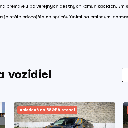
é na premávku po verejných cestných komunikáciách. Emi
a je stále prísnejšia so sprísňujúcimi sa emisnými norma
 vozidiel
naladené na 580PS etanol