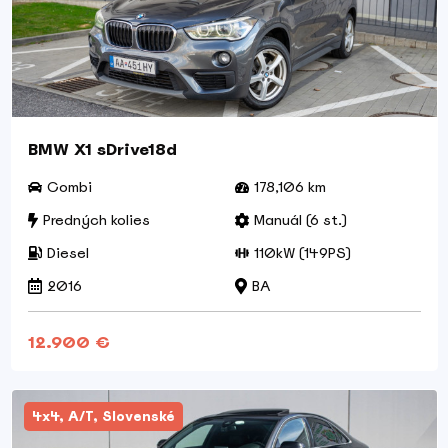
BMW X1 sDrive18d
Combi
178,106 km
Predných kolies
Manuál (6 st.)
Diesel
110kW (149PS)
2016
BA
12.900 €
4x4, A/T, Slovenské