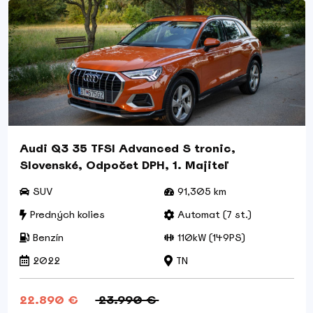
Audi Q3 35 TFSI Advanced S tronic,
Slovenské, Odpočet DPH, 1. Majiteľ
SUV
91,305 km
Predných kolies
Automat (7 st.)
Benzín
110kW (149PS)
2022
TN
22.890 €
23.990 €