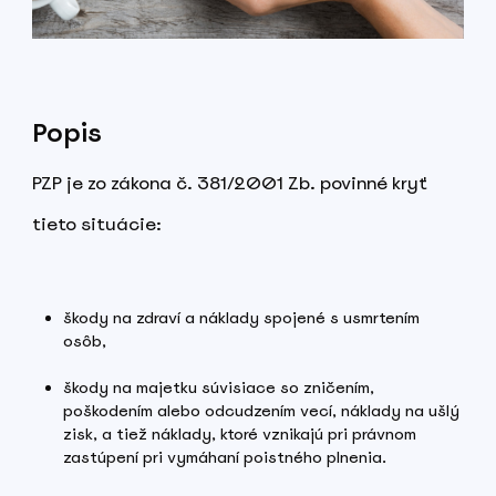
Popis
PZP je zo zákona č. 381/2001 Zb. povinné kryť
tieto situácie:
škody na zdraví a náklady spojené s usmrtením
osôb,
škody na majetku súvisiace so zničením,
poškodením alebo odcudzením vecí, náklady na ušlý
zisk, a tiež náklady, ktoré vznikajú pri právnom
zastúpení pri vymáhaní poistného plnenia.