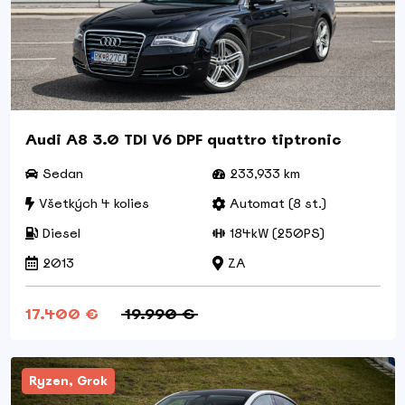
Audi A8 3.0 TDI V6 DPF quattro tiptronic
Sedan
233,933 km
Všetkých 4 kolies
Automat (8 st.)
Diesel
184kW (250PS)
2013
ZA
17.400 €
19.990 €
Ryzen, Grok