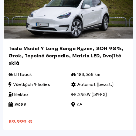
Tesla Model Y Long Range Ryzen, SOH 90%,
Grok, Tepelné čerpadlo, Matrix LED, Dvojité
sklá
Liftback
128,368 km
Všetkých 4 kolies
Automat (bezst.)
Elektro
378kW (514PS)
2022
ZA
29.999 €