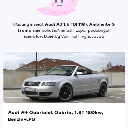
Hľadaný inzerát
Audi A3 1.6 TDI 110k Ambiente S
tronic
sme bohužiaľ nenašli, zopár podobných
inzerátov, ktoré by Vám mohli vyhovovať:
Audi A4 Cabriolet Cabrio, 1.8T 120kw,
Benzín+LPG