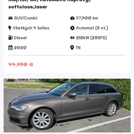
softclose,laser
SUV/Combi
97,900 km
Všetkých 4 kolies
Automat (8 st.)
Diesel
210kW (285PS)
2020
TN
44.990 €