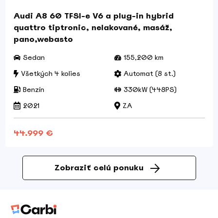
Audi A8 60 TFSI-e V6 a plug-in hybrid
quattro tiptronic, nelakované, masáž,
pano,webasto
Sedan
155,200 km
Všetkých 4 kolies
Automat (8 st.)
Benzín
330kW (448PS)
2021
ZA
44.999 €
Zobraziť celú ponuku