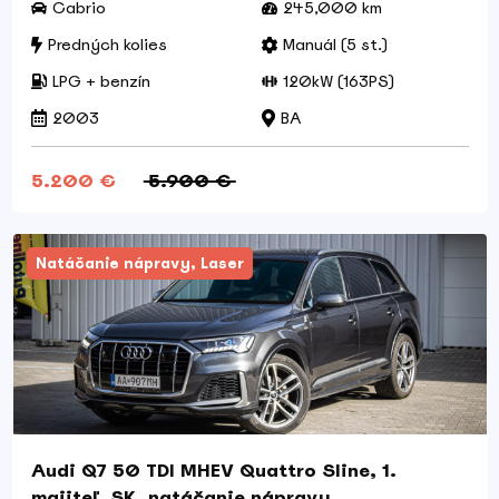
Cabrio
245,000 km
Predných kolies
Manuál (5 st.)
LPG + benzín
120kW (163PS)
2003
BA
5.200 €
5.900 €
Natáčanie nápravy, Laser
Audi Q7 50 TDI MHEV Quattro Sline, 1.
majiteľ, SK, natáčanie nápravy,