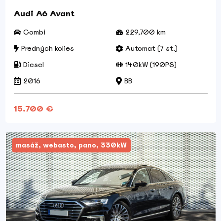
Audi A6 Avant
Combi
229,700 km
Predných kolies
Automat (7 st.)
Diesel
140kW (190PS)
2016
BB
15.700 €
masáž, webasto, pano, 330kW