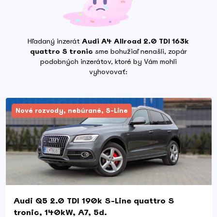
Hľadaný inzerát
Audi A4 Allroad 2.0 TDI 163k
quattro S tronic
sme bohužiaľ nenašli, zopár
podobných inzerátov, ktoré by Vám mohli
vyhovovať:
Nové rozvody, nebúrané, S-Line
Audi Q5 2.0 TDI 190k S-Line quattro S
tronic, 140kW, A7, 5d.