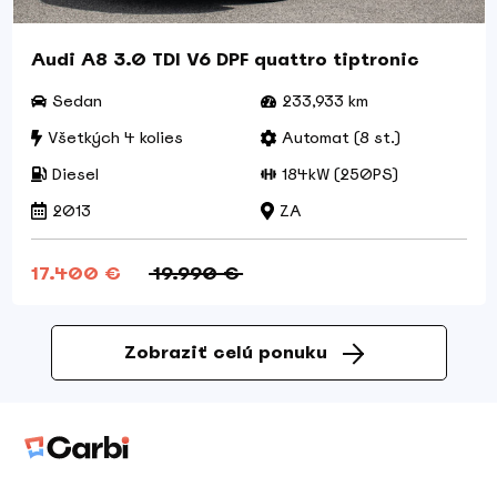
Audi A8 3.0 TDI V6 DPF quattro tiptronic
Sedan
233,933 km
Všetkých 4 kolies
Automat (8 st.)
Diesel
184kW (250PS)
2013
ZA
17.400 €
19.990 €
Zobraziť celú ponuku