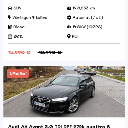
SUV
190,853 km
Všetkých 4 kolies
Automat (7 st.)
Diesel
140kW (190PS)
2015
PO
15.990 €
18.990 €
1.Majiteľ
Audi A6 Avant 3.0 TDI DPF 272k quattro S