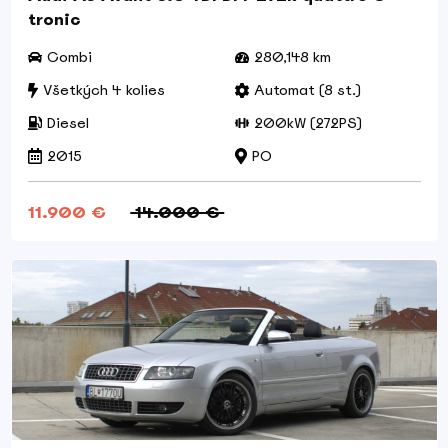
tronic
Combi
280,148 km
Všetkých 4 kolies
Automat (8 st.)
Diesel
200kW (272PS)
2015
PO
11.900 €
14.000 €