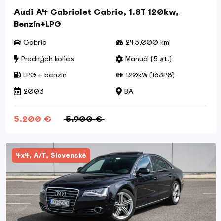
Audi A4 Cabriolet Cabrio, 1.8T 120kw,
Benzín+LPG
Cabrio
245,000 km
Predných kolies
Manuál (5 st.)
LPG + benzín
120kW (163PS)
2003
BA
5.200 €
5.900 €
4x4, A/T, Slovenské