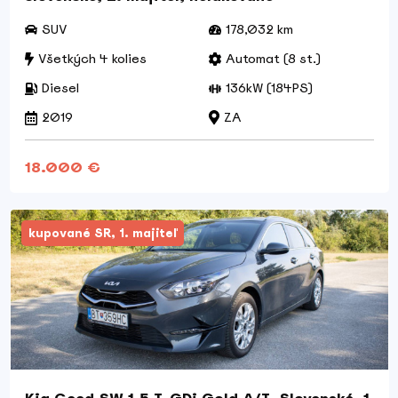
SUV
178,032 km
Všetkých 4 kolies
Automat (8 st.)
Diesel
136kW (184PS)
2019
ZA
18.000 €
kupované SR, 1. majiteľ