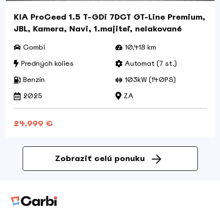
KIA ProCeed 1.5 T-GDi 7DCT GT-Line Premium,
JBL, Kamera, Navi, 1.majiteľ, nelakované
Combi
10,418 km
Predných kolies
Automat (7 st.)
Benzín
103kW (140PS)
2025
ZA
24.999 €
Zobraziť celú ponuku