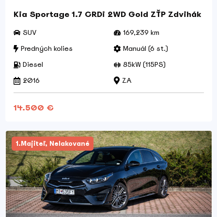
Kia Sportage 1.7 CRDi 2WD Gold ZŤP Zdvihák
SUV
169,239 km
Predných kolies
Manuál (6 st.)
Diesel
85kW (115PS)
2016
ZA
14.500 €
1.Majiteľ, Nelakované