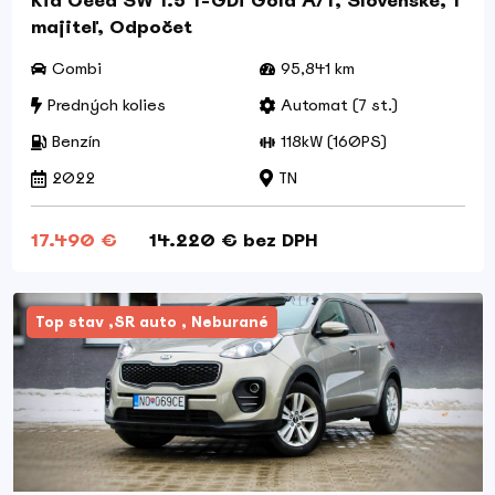
Kia Ceed SW 1.5 T-GDi Gold A/T, Slovenské, 1
majiteľ, Odpočet
Combi
95,841 km
Predných kolies
Automat (7 st.)
Benzín
118kW (160PS)
2022
TN
17.490 €
14.220 € bez DPH
Top stav ,SR auto , Neburané