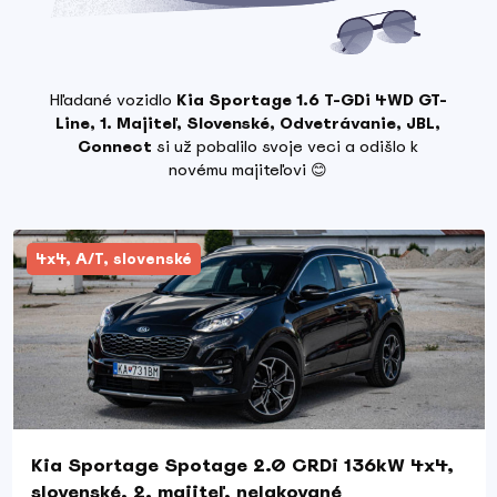
Hľadané vozidlo
Kia Sportage 1.6 T-GDi 4WD GT-
Line, 1. Majiteľ, Slovenské, Odvetrávanie, JBL,
Connect
si už pobalilo svoje veci a odišlo k
novému majiteľovi 😊
4x4, A/T, slovenské
Kia Sportage Spotage 2.0 CRDi 136kW 4x4,
slovenské, 2. majiteľ, nelakované