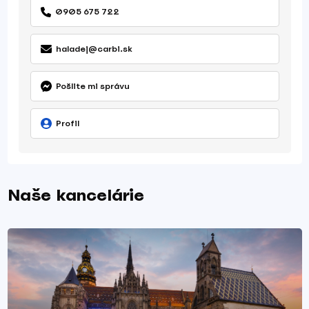
0905 675 722
haladej@carbi.sk
Pošlite mi správu
Profil
Naše kancelárie