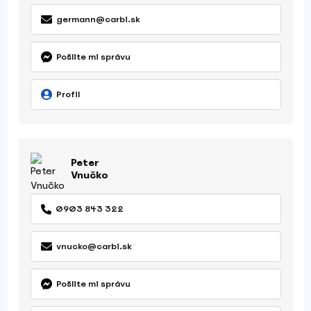
germann@carbi.sk
Pošlite mi správu
Profil
Peter
Vnučko
0903 843 322
vnucko@carbi.sk
Pošlite mi správu