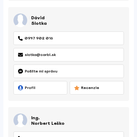
Dávid
Slotka
0947 902 016
slotka@carbi.sk
Pošlite mi správu
Profil
Recenzie
Ing.
Norbert Leško