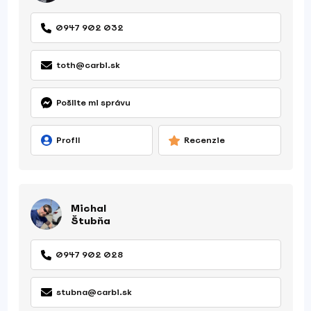
0947 902 032
toth@carbi.sk
Pošlite mi správu
Profil
Recenzie
Michal
Štubňa
0947 902 028
stubna@carbi.sk