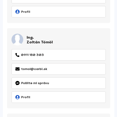
Profil
Ing.
Zoltán Tömöl
0911 150 303
tomol@carbi.sk
Pošlite mi správu
Profil