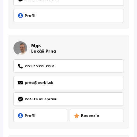
Profil
Mgr.
Lukáš Prna
0947 902 023
prna@carbi.sk
Pošlite mi správu
Profil
Recenzie