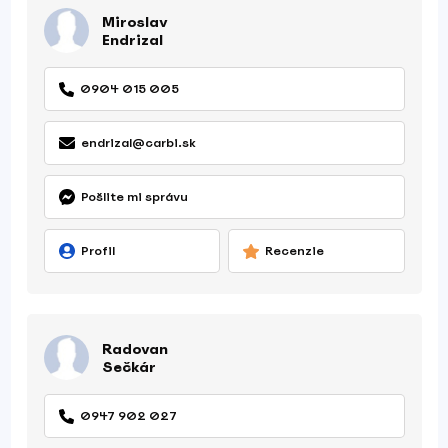
Miroslav
Endrizal
0904 015 005
endrizal@carbi.sk
Pošlite mi správu
Profil
Recenzie
Radovan
Sečkár
0947 902 027