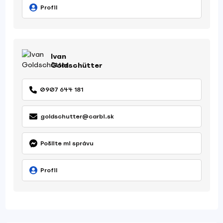
Profil
Ivan
Goldschütter
0907 644 181
goldschutter@carbi.sk
Pošlite mi správu
Profil