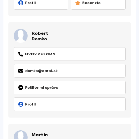
Profil
Recenzie
Róbert
Demko
0902 678 003
demko@carbi.sk
Pošlite mi správu
Profil
Martin