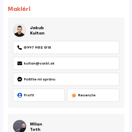
Makléri
Jakub
Kultan
0947 902 018
kultan@carbi.sk
Pošlite mi správu
Profil
Recenzie
Milan
Toth