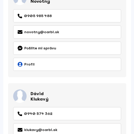
Novotný
0905 985 488
novotny@carbi.sk
Pošlite mi správu
Profil
Dávid
Klukavý
0940 574 362
klukavy@carbi.sk