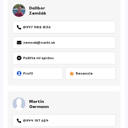
Dalibor
Zemčák
0947 902 036
zemcak@carbi.sk
Pošlite mi správu
Profil
Recenzie
Martin
Germann
0944 197 624