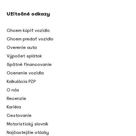
Užitočné odkazy
Chcem kúpiť vozidlo
Chcem predať vozidlo
Overenie auta
Výpočet splátok
Spätné financovanie
Ocenenie vozidla
Kalkulácia PZP
O nás
Recenzie
Kariéra
Cestovanie
Motoristický slovník
Najčastejšie otázky