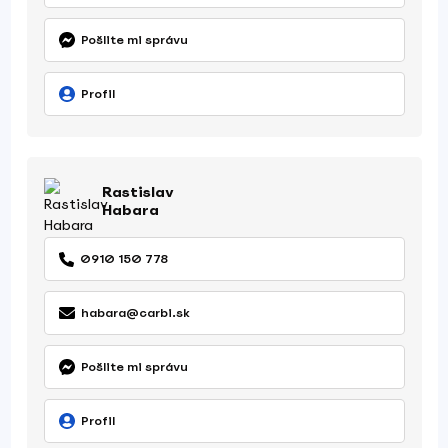
Pošlite mi správu
Profil
Rastislav
Habara
0910 150 778
habara@carbi.sk
Pošlite mi správu
Profil