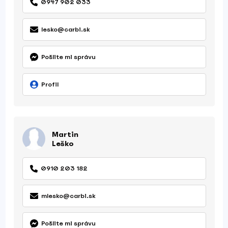
0947 902 033
lesko@carbi.sk
Pošlite mi správu
Profil
Martin
Leško
0910 203 182
mlesko@carbi.sk
Pošlite mi správu