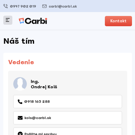
0947 902 019
carbi@carbi.sk
Kontakt
Náš tím
Vedenie
Ing.
Ondrej Koiš
0918 163 288
kois@carbi.sk
Pošlite mi správu