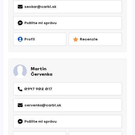
seckar@carbi.sk
Pošlite mi správu
Profil
Recenzie
Martin
Červenka
0947 902 017
cervenka@carbi.sk
Pošlite mi správu