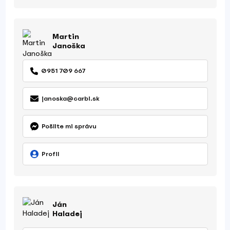
Martin
Janoška
0951 709 667
janoska@carbi.sk
Pošlite mi správu
Profil
Ján
Haladej