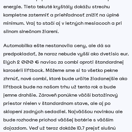
energie. Tieto tekuté kryštály dokážu strechu
kompletne zatemniť a priehľadnosť znížiť na úplné
minimum. Vraj to stačí aj v letných mesiacoch a pri
silnom slnečnom žiarení.
Automobilka ešte nestanovila ceny, ale dá sa
predpokladať, že naraz nebude vyšší ako dvetisíc eur.
Elých 2 000 € naviac za combi oproti štandardnej
karosérií liftback. Môžeme sme si to všetko pekne
zhrnúť, nové combi, ktoré bude určite žiadanejšie ako
liftback bude na našom trhu už tento rok a bude
jemne drahšie. Zároveň ponúkne väčší batožinový
priestor nielen v štandardnom stave, ale aj po
sklopení zadných sedadiel. Najväčšou novinkou ale
bude rozhodne príchod väčšej batérie s väčším
dojazdom. Veď už teraz dokáže ID.7 prejsť slušnú