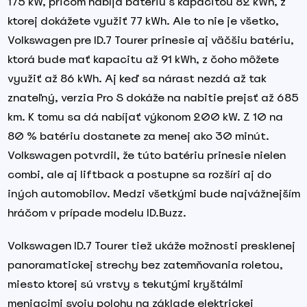
175 kW, pričom nabíja batériu s kapacitou 82 kWh, z
ktorej dokážete využiť 77 kWh. Ale to nie je všetko,
Volkswagen pre ID.7 Tourer prinesie aj väčšiu batériu,
ktorá bude mať kapacitu až 91 kWh, z čoho môžete
využiť až 86 kWh. Aj keď sa nárast nezdá až tak
znateľný, verzia Pro S dokáže na nabitie prejsť až 685
km. K tomu sa dá nabíjať výkonom 200 kW. Z 10 na
80 % batériu dostanete za menej ako 30 minút.
Volkswagen potvrdil, že túto batériu prinesie nielen
combi, ale aj liftback a postupne sa rozšíri aj do
iných automobilov. Medzi všetkými bude najvážnejším
hráčom v prípade modelu ID.Buzz.
Volkswagen ID.7 Tourer tiež ukáže možnosti presklenej
panoramatickej strechy bez zatemňovania roletou,
miesto ktorej sú vrstvy s tekutými kryštálmi
meniacimi svoju polohu na základe elektrickej