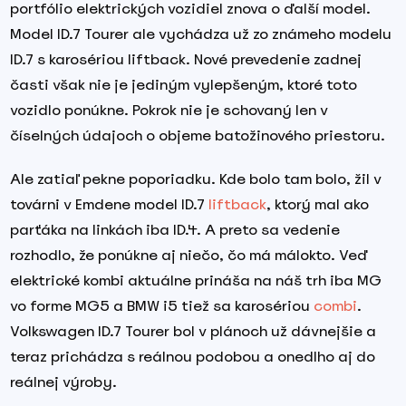
portfólio elektrických vozidiel znova o ďalší model.
Model ID.7 Tourer ale vychádza už zo známeho modelu
ID.7 s karosériou liftback. Nové prevedenie zadnej
časti však nie je jediným vylepšeným, ktoré toto
vozidlo ponúkne. Pokrok nie je schovaný len v
číselných údajoch o objeme batožinového priestoru.
Ale zatiaľ pekne poporiadku. Kde bolo tam bolo, žil v
továrni v Emdene model ID.7
liftback
, ktorý mal ako
parťáka na linkách iba ID.4. A preto sa vedenie
rozhodlo, že ponúkne aj niečo, čo má málokto. Veď
elektrické kombi aktuálne prináša na náš trh iba MG
vo forme MG5 a BMW i5 tiež sa karosériou
combi
.
Volkswagen ID.7 Tourer bol v plánoch už dávnejšie a
teraz prichádza s reálnou podobou a onedlho aj do
reálnej výroby.