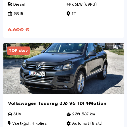
Diesel
66kW (89PS)
2015
TT
6.600 €
TOP stav
Volkswagen Touareg 3.0 V6 TDI 4Motion
SUV
204,387 km
Všetkých 4 kolies
Automat (8 st.)