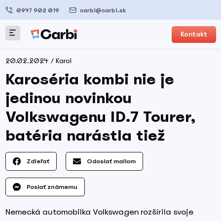
0947 902 019
carbi@carbi.sk
Kontakt
20.02.2024 / Karol
Karoséria kombi nie je
jedinou novinkou
Volkswagenu ID.7 Tourer,
batéria narástla tiež
Zdieľať
Odoslať mailom
Poslať známemu
Nemecká automobilka Volkswagen rozšírila svoje