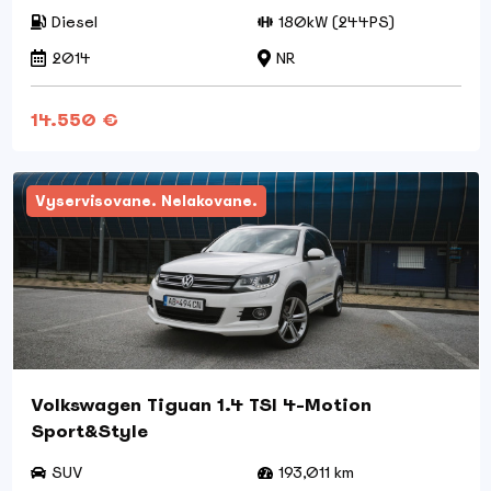
Diesel
180kW (244PS)
2014
NR
14.550 €
Vyservisovane. Nelakovane.
Volkswagen Tiguan 1.4 TSI 4-Motion
Sport&Style
SUV
193,011 km