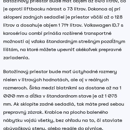
batožinový priestor bude mať objem až 605 litrov, čo
je oproti liftbacku nárast o 73 litrov. Dokonca aj pri
sklopení zadných sedadiel je priestor väčší až o 128
litrov a dosahuje objem 1 714 litrov. Volkswagen ID.7 s
karosériou combi prináša rozšírené transportné
možnosti aj vďaka štandardným strešným pozdĺžnym
lištám, na ktoré môžete upevniť akékoľvek prepravné
zariadenia.
Batožinový priestor bude mať úctyhodné rozmery
nielen v litrových hodnotách, ale aj v reálnych
rozmeroch. Šírka medzi blatníkmi sa dostane až na 1
000 mm a dĺžka v štandardnom stave je až 1 075
mm. Ak sklopíte zadné sedadlá, tak máte pred sebou
prepravný zázrak. Krabice na plocho baleného
nábytku vojdú všetky, bez ohľadu na to, či staviate
obývačkovú stenu, alebo regále do pivnice.