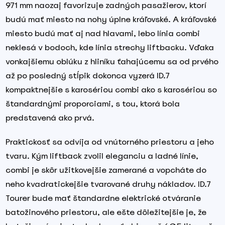
971 mm naozaj favorizuje zadných pasažierov, ktorí
budú mať miesto na nohy úplne kráľovské. A kráľovské
miesto budú mať aj nad hlavami, lebo línia combi
neklesá v bodoch, kde línia strechy liftbacku. Vďaka
vonkajšiemu oblúku z hliníku ťahajúcemu sa od prvého
až po posledný stĺpik dokonca vyzerá ID.7
kompaktnejšie s karosériou combi ako s karosériou so
štandardnými proporciami, s tou, ktorá bola
predstavená ako prvá.
Praktickosť sa odvíja od vnútorného priestoru a jeho
tvaru. Kým liftback zvolil eleganciu a ladné línie,
combi je skôr užitkovejšie zamerané a vopcháte do
neho kvadratickejšie tvarované druhy nákladov. ID.7
Tourer bude mať štandardne elektrické otváranie
batožinového priestoru, ale ešte dôležitejšie je, že