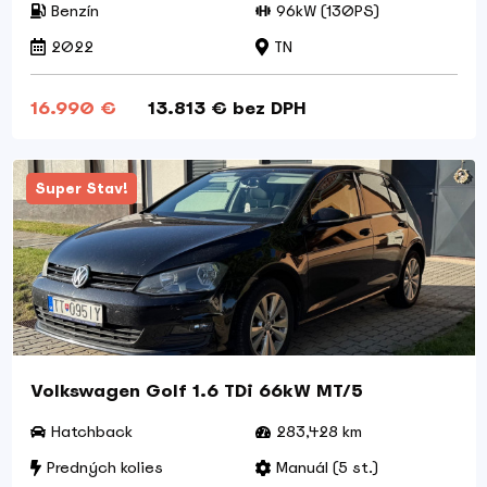
Benzín
96kW (130PS)
2022
TN
16.990 €
13.813 € bez DPH
Super Stav!
Volkswagen Golf 1.6 TDi 66kW MT/5
Hatchback
283,428 km
Predných kolies
Manuál (5 st.)