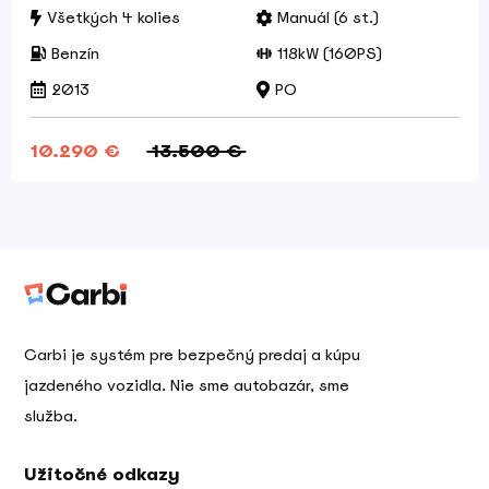
Všetkých 4 kolies
Manuál (6 st.)
Benzín
118kW (160PS)
2013
PO
10.290 €
13.500 €
Carbi je systém pre bezpečný predaj a kúpu
jazdeného vozidla. Nie sme autobazár, sme
služba.
Užitočné odkazy