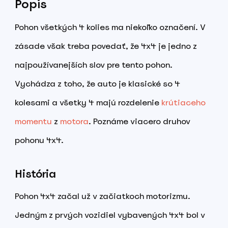
Popis
Pohon všetkých 4 kolies ma niekoľko označení. V
zásade však treba povedať, že 4x4 je jedno z
najpoužívanejších slov pre tento pohon.
Vychádza z toho, že auto je klasické so 4
kolesami a všetky 4 majú rozdelenie
krútiaceho
momentu
z
motora
. Poznáme viacero druhov
pohonu 4x4.
História
Pohon 4x4 začal už v začiatkoch motorizmu.
Jedným z prvých vozidiel vybavených 4x4 bol v