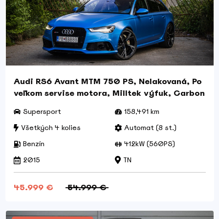
Audi RS6 Avant MTM 750 PS, Nelakovaná, Po
veľkom servise motora, Milltek výfuk, Carbon
Supersport
158,491 km
Všetkých 4 kolies
Automat (8 st.)
Benzín
412kW (560PS)
2015
TN
45.999 €
54.999 €