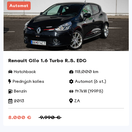
Automat
Renault Clio 1.6 Turbo R.S. EDC
Hatchback
118,000 km
Predných kolies
Automat (6 st.)
Benzín
147kW (199PS)
2013
ZA
8.000 €
9.990 €