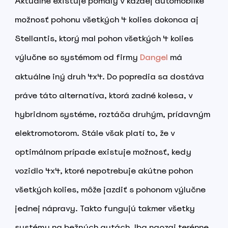
Aktuálne existuje pomaly v každej automobilke
možnosť pohonu všetkých 4 kolies dokonca aj
Stellantis, ktorý mal pohon všetkých 4 kolies
výlučne so systémom od firmy
Dangel
má
aktuálne iný druh 4x4. Do popredia sa dostáva
práve táto alternatíva, ktorá zadné kolesa, v
hybridnom systéme, roztáča druhým, prídavným
elektromotorom. Stále však platí to, že v
optimálnom prípade existuje možnosť, kedy
vozidlo 4x4, ktoré nepotrebuje akútne pohon
všetkých kolies, môže jazdiť s pohonom výlučne
jednej nápravy. Takto fungujú takmer všetky
systémy na bežných autách. Iba naozaj terénne