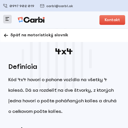
0947 902 019
carbi@carbi.sk
Kontakt
Späť na motoristický slovník
4x4
Definícia
Kód 4x4 hovorí o pohone vozidla na všetky 4
kolesá. Dá sa rozdeliť na dve štvorky, z ktorých
jedna hovorí o počte poháňaných kolies a druhá
o celkovom počte kolies.