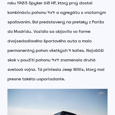
roku 1903 Spyker 60 HP, ktorý prvý dostal
kombináciu pohonu 4x4 a agregátu s vnútorným
spaľovaním. Bol predstavený na preteky z Paríža
do Madridu. Vozidlo sa objavilo vo forme
dvojsedadlového športového auta a malo
permanentný pohon všetkých 4 kolies. Najväčší
skok v použití pohonu 4x4 znamenala druhá
svetová vojna. Tá priniesla Jeep Willis, ktorý mal
presne takéto usporiadanie.