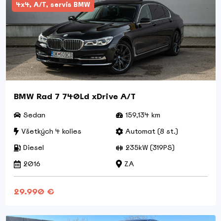
4x4, A/T, servis BMW
BMW Rad 7 740Ld xDrive A/T
Sedan
159,134 km
Všetkých 4 kolies
Automat (8 st.)
Diesel
235kW (319PS)
2016
ZA
29.990 €