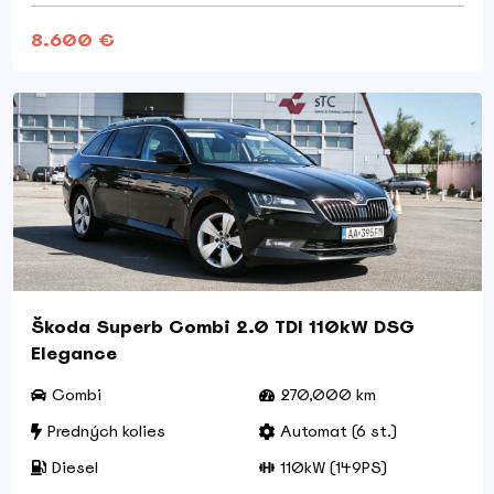
8.600 €
Škoda Superb Combi 2.0 TDI 110kW DSG
Elegance
Combi
270,000 km
Predných kolies
Automat (6 st.)
Diesel
110kW (149PS)