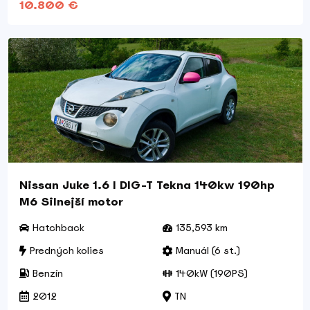
10.800 €
Nissan Juke 1.6 l DIG-T Tekna 140kw 190hp
M6 Silnejší motor
Hatchback
135,593 km
Predných kolies
Manuál (6 st.)
Benzín
140kW (190PS)
2012
TN