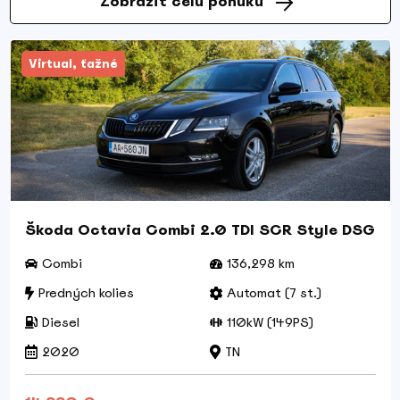
Zobraziť celú ponuku
Virtual, ťažné
Škoda Octavia Combi 2.0 TDI SCR Style DSG
Combi
136,298 km
Predných kolies
Automat (7 st.)
Diesel
110kW (149PS)
2020
TN