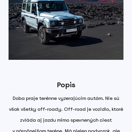
Popis
Doba praje terénne vyzerajúcim autám. Nie sú
však všetky off-roady. Off-road je vozidlo, ktoré
zvláda aj jazdu mimo spevnených ciest
v náročnejšom teréne. Má nielen podvozok, ale