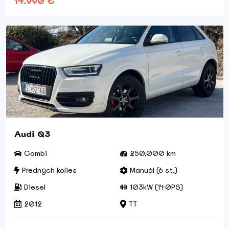
14.990 €
Audi Q3
Combi
250,000 km
Predných kolies
Manuál (6 st.)
Diesel
103kW (140PS)
2012
TT