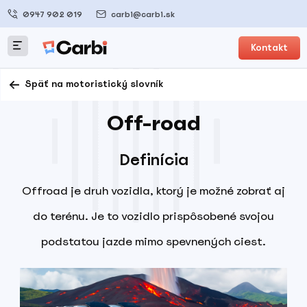
0947 902 019
carbi@carbi.sk
Kontakt
Späť na motoristický slovník
Off-road
Definícia
Offroad je druh vozidla, ktorý je možné zobrať aj
do terénu. Je to vozidlo prispôsobené svojou
podstatou jazde mimo spevnených ciest.