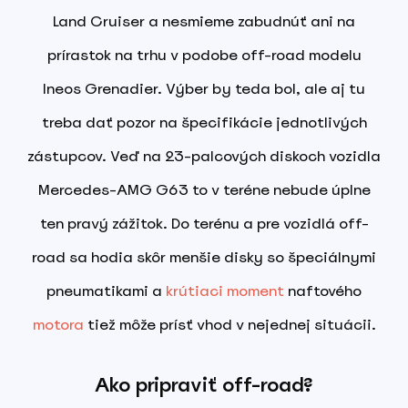
Land Cruiser a nesmieme zabudnúť ani na
prírastok na trhu v podobe off-road modelu
Ineos Grenadier. Výber by teda bol, ale aj tu
treba dať pozor na špecifikácie jednotlivých
zástupcov. Veď na 23-palcových diskoch vozidla
Mercedes-AMG G63 to v teréne nebude úplne
ten pravý zážitok. Do terénu a pre vozidlá off-
road sa hodia skôr menšie disky so špeciálnymi
pneumatikami a
krútiaci moment
naftového
motora
tiež môže prísť vhod v nejednej situácii.
Ako pripraviť off-road?