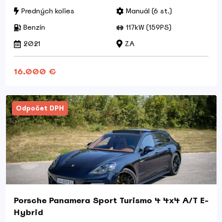
Predných kolies
Manuál (6 st.)
Benzín
117kW (159PS)
2021
ZA
16.000 €
Odpočet DPH
Porsche Panamera Sport Turismo 4 4x4 A/T E-
Hybrid