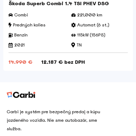
Škoda Superb Combi 1.4 TSI PHEV DSG
Combi
221,000 km
Predných kolies
Automat (6 st.)
Benzín
115kW (156PS)
2021
TN
14.990 €
12.187 € bez DPH
Carbi je systém pre bezpečný predaj a kúpu
jazdeného vozidla. Nie sme autobazár, sme
služba.