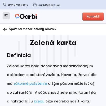
0947 902 019
carbi@carbi.sk
Kontakt
Späť na motoristický slovník
Zelená karta
Definícia
Zelená karta bola donedávna medzinárodným
dokladom o poistení vozidla. Hovorila, že vozidlo
má
zákonné poistenie
a tým pádom môže ísť aj
do zahraničia. V súčasnosti zelená karta zmizla
a nahradila ju
biela,
čiže netreba nosiť karty