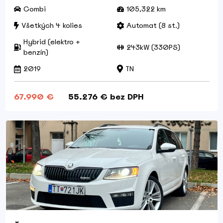
Combi
105,322 km
Všetkých 4 kolies
Automat (8 st.)
Hybrid (elektro +
243kW (330PS)
benzín)
2019
TN
67.990 €
55.276 € bez DPH