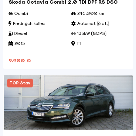
Škoda Octavia Combi 2.0 TDI DPF RS DSG
Combi
245,000 km
Predných kolies
Automat (6 st.)
Diesel
135kW (183PS)
2015
TT
9.900 €
TOP Stav