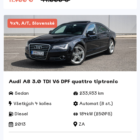
11.900 €
14.000 €
4x4, A/T, Slovenské
Audi A8 3.0 TDI V6 DPF quattro tiptronic
Sedan
233,933 km
Všetkých 4 kolies
Automat (8 st.)
Diesel
184kW (250PS)
2013
ZA