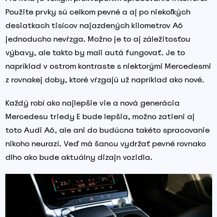
Použite prvky sú celkom pevné a aj po niekoľkých
desiatkach tisícov najazdených kilometrov A6
jednoducho nevŕzga. Možno je to aj záležitosťou
výbavy, ale takto by mali autá fungovať. Je to
napríklad v ostrom kontraste s niektorými Mercedesmi
z rovnakej doby, ktoré vŕzgajú už napríklad ako nové.
Každý robí ako najlepšie vie a nová generácia
Mercedesu triedy E bude lepšia, možno zatieni aj
toto Audi A6, ale ani do budúcna takéto spracovanie
nikoho neurazí. Veď má šancu vydržať pevné rovnako
dlho ako bude aktuálny dizajn vozidla.