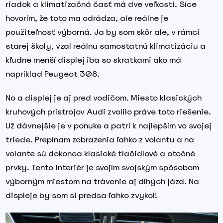
riadok a klimatizačná časť má dve veľkosti. Síce
hovorím, že toto ma odrádza, ale reálne je
použiteľnosť výborná. Ja by som skôr ale, v rámci
starej školy, vzal reálnu samostatnú klimatizáciu a
kľudne menší displej iba so skratkami ako má
napríklad Peugeot 308.
No a displej je aj pred vodičom. Miesto klasických
kruhových prístrojov Audi zvolilo práve toto riešenie.
Už dávnejšie je v ponuke a patrí k najlepším vo svojej
triede. Prepínam zobrazenia ľahko z volantu a na
volante sú dokonca klasické tlačidlové a otočné
prvky. Tento interiér je svojím svojským spôsobom
výborným miestom na trávenie aj dlhých jázd. Na
displeje by som si predsa ľahko zvykol!