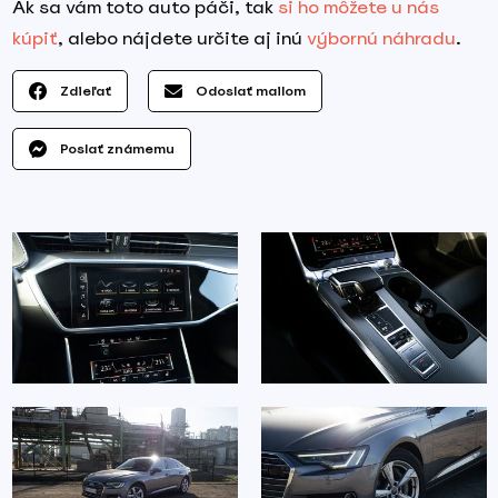
Ak sa vám toto auto páči, tak
si ho môžete u nás
kúpiť
, alebo nájdete určite aj inú
výbornú náhradu
.
Zdieľať
Odoslať mailom
Poslať známemu