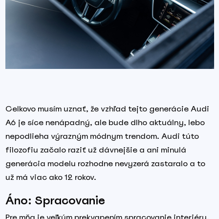
Celkovo musím uznať, že vzhľad tejto generácie Audi
A6 je síce nenápadný, ale bude dlho aktuálny, lebo
nepodlieha výrazným módnym trendom. Audi túto
filozofiu začalo raziť už dávnejšie a ani minulá
generácia modelu rozhodne nevyzerá zastaralo a to
už má viac ako 12 rokov.
Áno: Spracovanie
Pre mňa je veľkým prekvapením spracovanie interiéru.