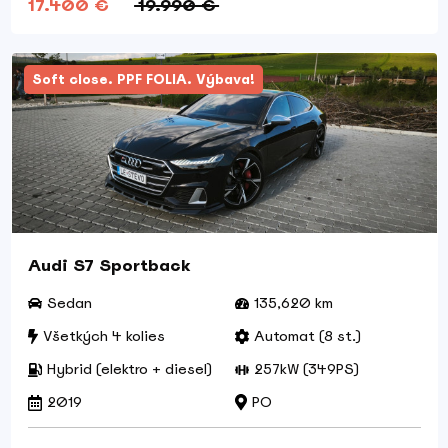
17.400 €
19.990 €
Soft close. PPF FOLIA. Výbava!
Audi S7 Sportback
Sedan
135,620 km
Všetkých 4 kolies
Automat (8 st.)
Hybrid (elektro + diesel)
257kW (349PS)
2019
PO