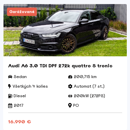
Garážované
Audi A6 3.0 TDI DPF 272k quattro S tronic
Sedan
200,715 km
Všetkých 4 kolies
Automat (7 st.)
Diesel
200kW (272PS)
2017
PO
16.990 €