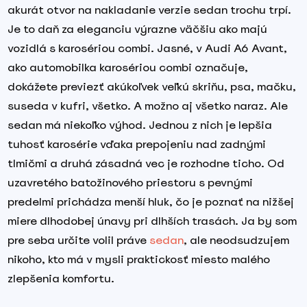
akurát otvor na nakladanie verzie sedan trochu trpí.
Je to daň za eleganciu výrazne väčšiu ako majú
vozidlá s karosériou combi. Jasné, v Audi A6 Avant,
ako automobilka karosériou combi označuje,
dokážete previezť akúkoľvek veľkú skriňu, psa, mačku,
suseda v kufri, všetko. A možno aj všetko naraz. Ale
sedan má niekoľko výhod. Jednou z nich je lepšia
tuhosť karosérie vďaka prepojeniu nad zadnými
tlmičmi a druhá zásadná vec je rozhodne ticho. Od
uzavretého batožinového priestoru s pevnými
predelmi prichádza menší hluk, čo je poznať na nižšej
miere dlhodobej únavy pri dlhších trasách. Ja by som
pre seba určite volil práve
sedan
, ale neodsudzujem
nikoho, kto má v mysli praktickosť miesto malého
zlepšenia komfortu.