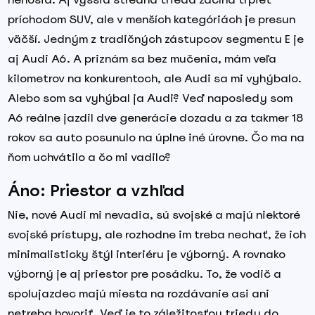
príchodom SUV, ale v menších kategóriách je presun
väčší. Jedným z tradičných zástupcov segmentu E je
aj Audi A6. A priznám sa bez mučenia, mám veľa
kilometrov na konkurentoch, ale Audi sa mi vyhýbalo.
Alebo som sa vyhýbal ja Audi? Veď naposledy som
A6 reálne jazdil dve generácie dozadu a za takmer 18
rokov sa auto posunulo na úplne iné úrovne. Čo ma na
ňom uchvátilo a čo mi vadilo?
Áno: Priestor a vzhľad
Nie, nové Audi mi nevadia, sú svojské a majú niektoré
svojské prístupy, ale rozhodne im treba nechať, že ich
minimalisticky štýl interiéru je výborný. A rovnako
výborný je aj priestor pre posádku. To, že vodič a
spolujazdec majú miesta na rozdávanie asi ani
netreba hovoriť. Veď je to záležitosťou triedy do