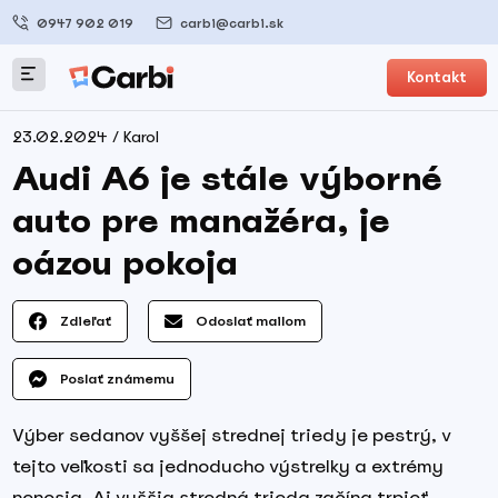
0947 902 019
carbi@carbi.sk
Kontakt
23.02.2024 / Karol
Audi A6 je stále výborné
auto pre manažéra, je
oázou pokoja
Zdieľať
Odoslať mailom
Poslať známemu
Výber sedanov vyššej strednej triedy je pestrý, v
tejto veľkosti sa jednoducho výstrelky a extrémy
nenosia. Aj vyššia stredná trieda začína trpieť