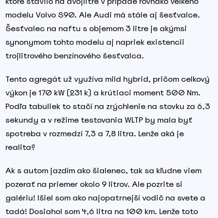
ktoré stavilo na dvojlitre v prípade rovnako veľkého
modelu Volvo S90. Ale Audi má stále aj šesťvalce.
Šesťvalec na naftu s objemom 3 litre je akýmsi
synonymom tohto modelu aj napriek existencii
trojlitrového benzínového šesťvalca.
Tento agregát už využíva mild hybrid, pričom celkový
výkon je 170 kW (231 k) a krútiaci moment 500 Nm.
Podľa tabuliek to stačí na zrýchlenie na stovku za 6,3
sekundy a v režime testovania WLTP by mala byť
spotreba v rozmedzí 7,3 a 7,8 litra. Lenže aká je
realita?
Ak s autom jazdím ako šialenec, tak sa kľudne viem
pozerať na priemer okolo 9 litrov. Ale pozrite si
galériu! Išiel som ako najopatrnejší vodič na svete a
tadá! Dosiahol som 4,6 litra na 100 km. Lenže toto