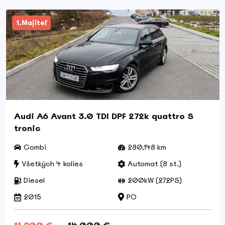
1.Majiteľ
Audi A6 Avant 3.0 TDI DPF 272k quattro S
tronic
Combi
280,148 km
Všetkých 4 kolies
Automat (8 st.)
Diesel
200kW (272PS)
2015
PO