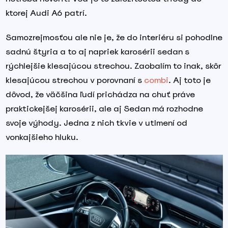
ktorej Audi A6 patrí.
Samozrejmosťou ale nie je, že do interiéru si pohodlne
sadnú štyria a to aj napriek karosérii sedan s
rýchlejšie klesajúcou strechou. Zaobalím to inak, skôr
klesajúcou strechou v porovnaní s
combi
. Aj toto je
dôvod, že väčšina ľudí prichádza na chuť práve
praktickejšej karosérii, ale aj Sedan má rozhodne
svoje výhody. Jedna z nich tkvie v utlmení od
vonkajšieho hluku.