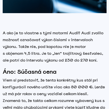
A ako je to vlastne s tými motormi Audi? Audi zvolilo
možnosť označovať výkon číslami v intervaloch
výkonu. Takže nie, pod kapotou nie je motor
s objemom 4,5 litra. Je to „len“ trojlitrový šesťvalec,
ale patrí do intervalu výkonu od 230 do 270 koní.
Áno: Súčasná cena
Viem si predstaviť, že tento konkrétny kus stál pri
konfigurácii nového určite viac ako 80 000 €. Lenže
už má pár rokov a ceny vozidiel celkom klesli.
Znamená to, že takto celkom rozumne vybavený kus s
veľmi málo chýbajúcimi prvkami viete kúpiť kľudne do