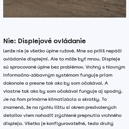
Nie: Displejové ovládanie
Lenže nie je všetko úplne ružové. Mne sa príliš nepáči
ovládanie displejmi. Ale to môže byť mnou. Displeje
sú spracované úplne bez problémov. Vrchný s hlavným
informačno-zábavným systémom funguje priam
dokonale a presne tak ako by som očakával. A
vlastne tak ako by som očakával funguje aj spodný.
Je na ňom primárne klimatizácia a skratky. To
znamená, že na rýchlu lištu si okrem predvolených
detailov viem nahodiť zrýchlené prepnutia vrchného
displeja. Všetko je konfigurovateľné, teda druhý