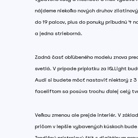
nájdeme niekoľko nových druhov zliatinový
do 19 palcov, plus do ponuky pribudnú 4 n
a jedna strieborná.
Zadná časť obľúbeného modelu znova predve
svetlá. V prípade príplatku za IQ.Light b
Audi si budete môcť nastaviť niektorý z 3
faceliftom sa posúva trochu ďalej celý tva
Veľkou zmenou ale prejde interiér. V zákla
pričom v lepšie vybavených kúskoch bude v
Tradičný prístrojový štít s digitálnym pr