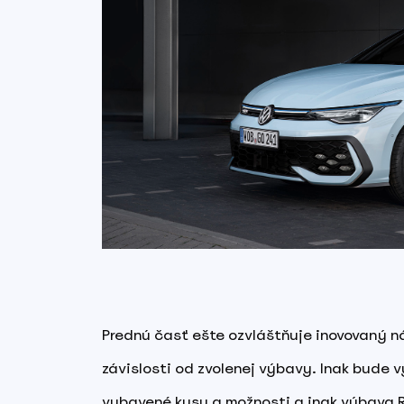
Prednú časť ešte ozvláštňuje inovovaný ná
závislosti od zvolenej výbavy. Inak bude v
vybavené kusy a možnosti a inak výbava R