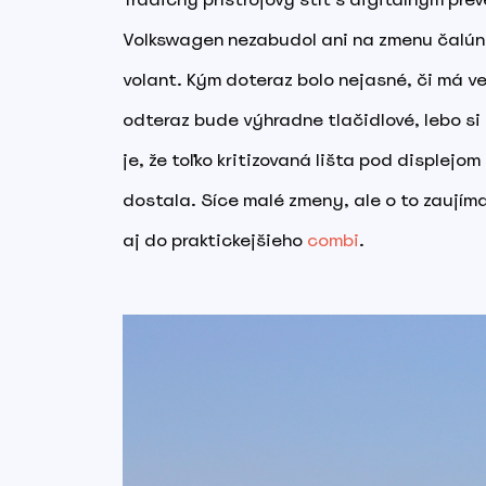
Volkswagen nezabudol ani na zmenu čalúne
volant. Kým doteraz bolo nejasné, či má ve
odteraz bude výhradne tlačidlové, lebo si 
je, že toľko kritizovaná lišta pod displej
dostala. Síce malé zmeny, ale o to zaujíma
aj do praktickejšieho
combi
.