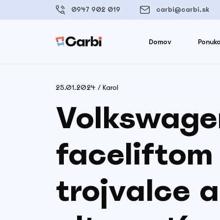
0947 902 019
carbi@carbi.sk
Domov
Ponuka
25.01.2024 / Karol
Volkswagen
faceliftom
trojvalce 