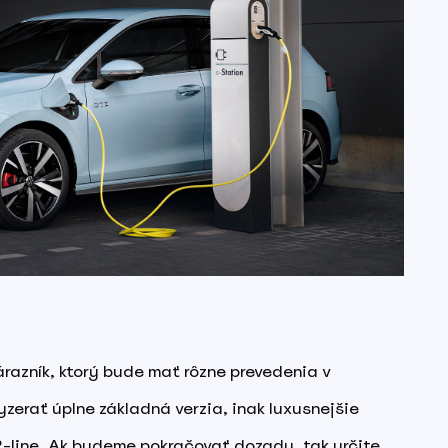
razník, ktorý bude mať rôzne prevedenia v
yzerať úplne základná verzia, inak luxusnejšie
-line. Ak budeme pokračovať dozadu, tak určite