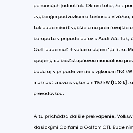
pohonných jednotiek. Okrem toho, že z pon
zvýšeným podvozkom a terénnou vizážou, ce
tak bude mieriť vyššie a na prémiovejšie 
šarapatu v prípade bojov s Audi A3. Tak,
Golf bude mať 4 valce a objem 1,5 litra. M
spojený so šesťstupňovou manuálnou prev
budú aj v prípade verzie s výkonom 110 kW
možnosť znova s výkonom 110 kW (150 k),
prevodovkou.
A tu prichádza ďalšie prekvapenie, Volks
klasickými Golfami a Golfom GTI. Bude ním