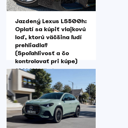
Jazdený Lexus LS500h:
Oplatí sa kúpiť vlajkovú
loď, ktorú väčšina ľudí
prehliadla?
(Spoľahlivosť a čo
kontrolovať pri kúpe)
05.08.2026 / Karol