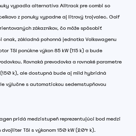
uky vypadla alternatíva Alltrack pre combi so
lkovo z ponuky vypadne aj litrový trojvalec. Golf
orientovaných zákazníkov, čo môže spôsobiť
 či onak, základná pohonná jednotka Volkswagenu
otor TSI ponúkne výkon 85 kW (115 k) a bude
odovkou. Rovnaká prevodovka a rovnaké parametre
 (150 k), ale dostupná bude aj mild hybridná
 ale výlučne s automatickou sedemstupňovou
wagen pridá medzistupeň reprezentujúci bod medzi
 dvojliter TSI s výkonom 150 kW (204 k).