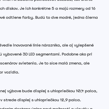
ch diskov. Je ich konkrétne 5 a majú rozmery od 16
ové odtiene farby. Budú to dve modré, jedna čierna
die inovované línie nárazníka, ale aj vylepšené
udú vybavené 3D LED segmentami. Podobne ako pri
 scenárov svietenia. Je to síce malá zmena, ale
r vozidla.
dnej výbave bude displej s uhlopriečkou 10,4 palca,
 strede displej s uhlopriečkou 12,9 palca.
evedením dostane úplne nové možnosti a vizuály a