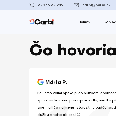
0947 902 019
carbi@carbi.sk
Domov
Ponuka
Čo hovoria
Mária P.
Boli sme veľmi spokojní so službami spoločno
sprostredkovania predaja vozidla, všetko pr
sme mali čo najmenej starostí, v budúcnosti
služby v tejto oblasti 🙂