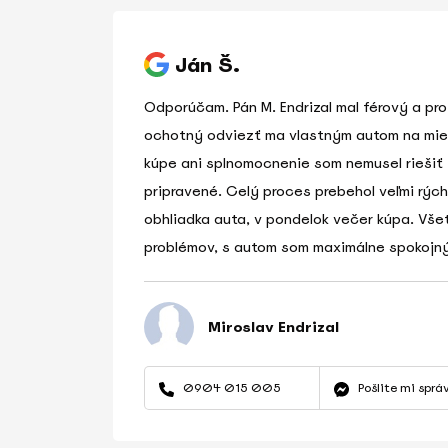
Ján Š.
Odporúčam. Pán M. Endrizal mal férový a pro
ochotný odviezť ma vlastným autom na mies
kúpe ani splnomocnenie som nemusel riešiť 
pripravené. Celý proces prebehol veľmi rých
obhliadka auta, v pondelok večer kúpa. Vše
problémov, s autom som maximálne spokojný
Miroslav Endrizal
0904 015 005
Pošlite mi sprá