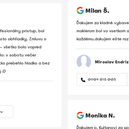
Milan Š.
Ďakujem za kladné vybaven
fesionálny prístup, bol
maklerom bol vo vsetkom 
to obhliadky. Zmluvu o
každému.dakujem ešte raz
– všetko bolo vopred
lo: v sobotu večer
Miroslav Endriz
tko prebehlo hladko a bez
 :D
0904 015 005
vu
Monika N.
Ďakujem p. Kultanovi za s