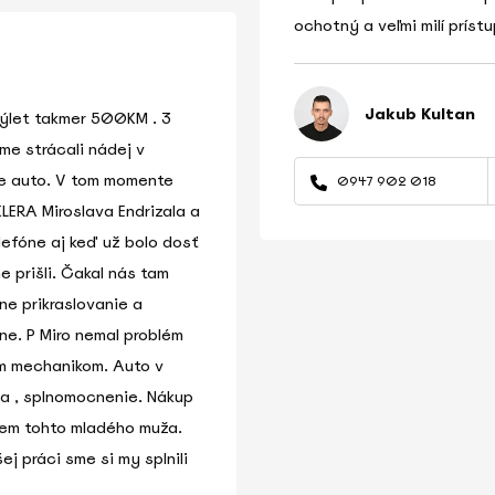
ochotný a veľmi milí prístu
Jakub Kultan
 výlet takmer 500KM . 3
me strácali nádej v
e auto. V tom momente
0947 902 018
KLERA Miroslava Endrizala a
elefóne aj keď už bolo dosť
e prišli. Čakal nás tam
ne prikraslovanie a
e. P Miro nemal problém
im mechanikom. Auto v
íva , splnomocnenie. Nákup
jem tohto mladého muža.
 práci sme si my splnili