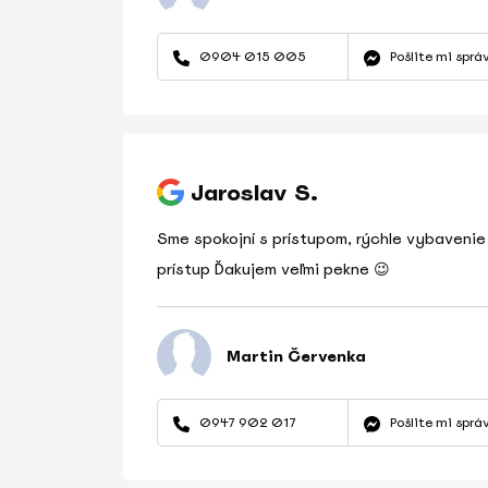
0904 015 005
Pošlite mi sprá
Jaroslav S.
Sme spokojní s prístupom, rýchle vybaveni
prístup Ďakujem veľmi pekne 😉
Martin Červenka
0947 902 017
Pošlite mi sprá