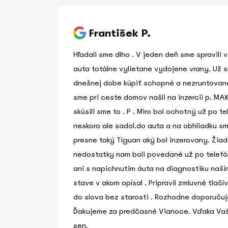
František P.
Hľadali sme dlho . V jeden deň sme spravili
auta totálne vylietane vydojene vrany. Už s
dnešnej dobe kúpiť schopné a nezruntovan
sme pri ceste domov našli na inzercii p. MA
skúsili sme to . P . Miro bol ochotný už po t
neskoro ale sadol.do auta a na obhliadku sm
presne taký Tiguan aký bol inzerovany. Žiad
nedostatky nam boli povedané už po telefón
ani s napichnutim áuta na diagnostiku naš
stave v akom opísal . Pripravil zmluvné tlač
do slova bez starosti . Rozhodne doporuču
Ďakujeme za predčasné Vianoce. Vďaka Vašej
sen.