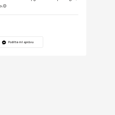
p.😊
Pošlite mi správu