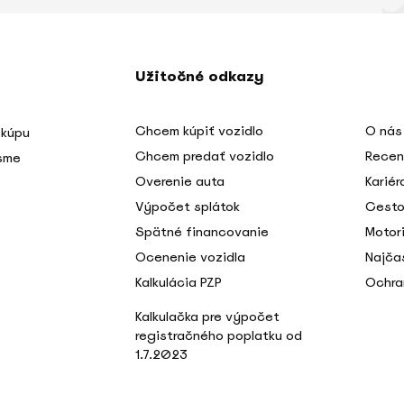
Užitočné odkazy
Chcem kúpiť vozidlo
O nás
 kúpu
Chcem predať vozidlo
Recen
 sme
Overenie auta
Kariér
Výpočet splátok
Cesto
Spätné financovanie
Motori
Ocenenie vozidla
Najča
Kalkulácia PZP
Ochra
Kalkulačka pre výpočet
registračného poplatku od
1.7.2023