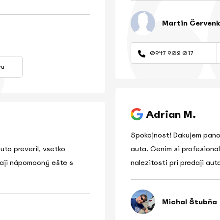
Martin Červen
0947 902 017
vu
Adrian M.
Spokojnost! Dakujem panov
uto preveril, vsetko
auta. Cenim si profesiona
daji nápomocný ešte s
nalezitosti pri predaji au
Michal Štubňa