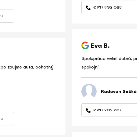
0947 902 028
vu
Eva B.
Spolupráca veľmi dobrá, p
e po záujme auta, ochotný
spokojní.
Radovan Sečká
0947 902 027
vu