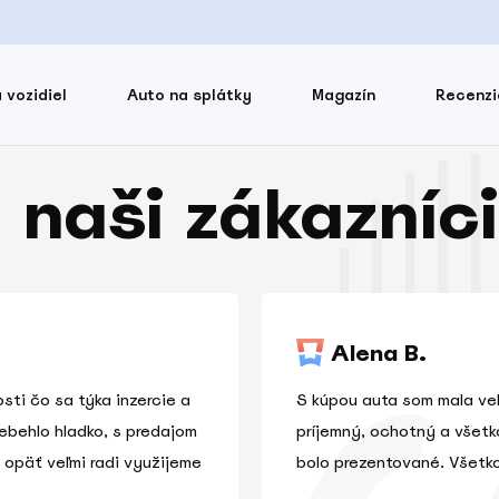
 vozidiel
Auto na splátky
Magazín
Recenzi
 naši zákazníci
Alena B.
sti čo sa týka inzercie a
S kúpou auta som mala veľ
ebehlo hladko, s predajom
príjemný, ochotný a všetko
 opäť veľmi radi využijeme
bolo prezentované. Všetko