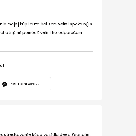
ie mojej kúpi auta bol som veľmi spokojný s
ochotný mi pomôcť veľmi ho odporúčam
.
al
Pošlite mi správu
prostredkovanie kúpy vozidla Jeep Wrangler,