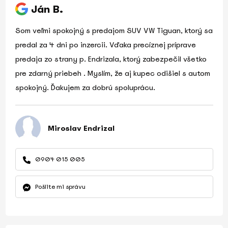
Ján B.
Som veľmi spokojný s predajom SUV VW Tiguan, ktorý sa
predal za 4 dni po inzercii. Vďaka precíznej príprave
predaja zo strany p. Endrizala, ktorý zabezpečil všetko
pre zdarný priebeh . Myslím, že aj kupec odišiel s autom
spokojný. Ďakujem za dobrú spoluprácu.
Miroslav Endrizal
0904 015 005
Pošlite mi správu