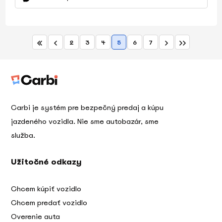
2
3
4
5
6
7
Carbi je systém pre bezpečný predaj a kúpu
jazdeného vozidla. Nie sme autobazár, sme
služba.
Užitočné odkazy
Chcem kúpiť vozidlo
Chcem predať vozidlo
Overenie auta