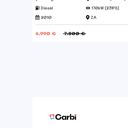
5PS)
Diesel
170kW (231PS)
2010
ZA
6.990 €
7.800 €