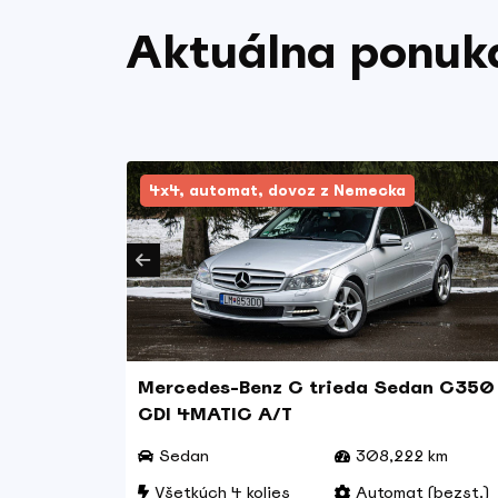
Aktuálna ponuka
4x4, automat, dovoz z Nemecka
Mercedes-Benz C trieda Sedan C350
CDI 4MATIC A/T
 km
Sedan
308,222 km
 st.)
Všetkých 4 kolies
Automat (bezst.)