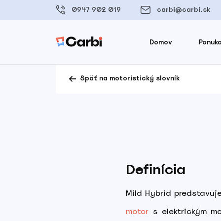
0947 902 019
carbi@carbi.sk
Domov
Ponuka
Späť na motoristický slovník
Definícia
Mild Hybrid predstavuje
motor
s elektrickým m