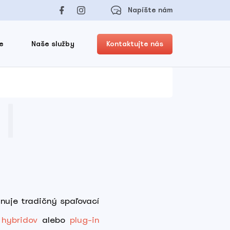
Napíšte nám
e
Naše služby
Kontaktujte nás
inuje tradičný spaľovací
h
hybridov
alebo
plug-in