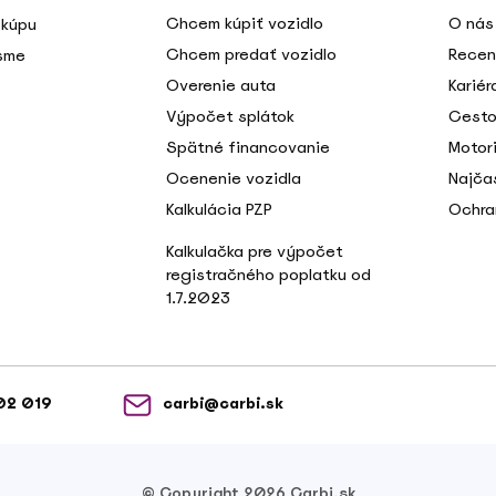
Chcem kúpiť vozidlo
O nás
 kúpu
Chcem predať vozidlo
Recen
 sme
Overenie auta
Kariér
Výpočet splátok
Cesto
Spätné financovanie
Motori
Ocenenie vozidla
Najča
Kalkulácia PZP
Ochra
Kalkulačka pre výpočet
registračného poplatku od
1.7.2023
02 019
carbi@carbi.sk
© Copyright 2026 Carbi.sk