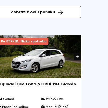
Zobraziť celú ponuku
Po STK+EK, Nízka spotreba
Hyundai i30 CW 1.6 CRDi 110 Classic
Škoda Oc
Combi
247,797 km
Sedan
Predných kolies
Manuál (6 st.)
Prednýc