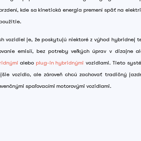
brzdení, kde sa kinetická energia premení späť na elekt
použitie.
 vozidiel je, že poskytujú niektoré z výhod hybridnej te
ovanie emisií, bez potreby veľkých úprav v dizajne 
ridnými
alebo
plug-in hybridnými
vozidlami. Tieto syst
kejšie vozidlo, ale zároveň chcú zachovať tradičný jaz
nvenčnými spaľovacími motorovými vozidlami.