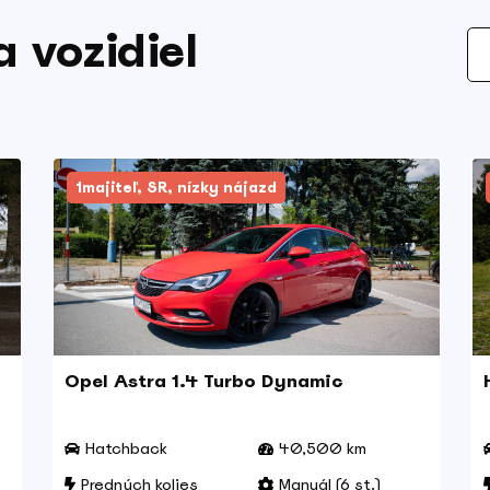
 vozidiel
1majiteľ, SR, nízky nájazd
Opel Astra 1.4 Turbo Dynamic
Hatchback
40,500 km
Predných kolies
Manuál (6 st.)