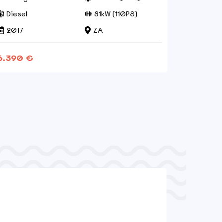
Diesel
81kW (110PS)
Diesel
2017
ZA
2013
6.390 €
8.290 