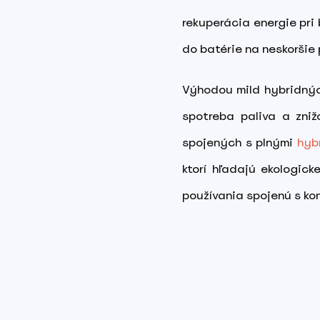
rekuperácia energie pri 
do batérie na neskoršie 
Výhodou mild hybridných
spotreba paliva a zniž
spojených s plnými
hyb
ktorí hľadajú ekologic
používania spojenú s ko