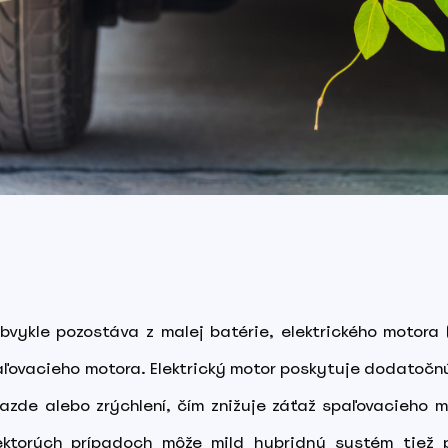
bvykle pozostáva z malej batérie, elektrického motora
aľovacieho motora. Elektrický motor poskytuje dodatočnú
zjazde alebo zrýchlení, čím znižuje záťaž spaľovacieho 
iektorých prípadoch môže mild hybridný systém tiež 