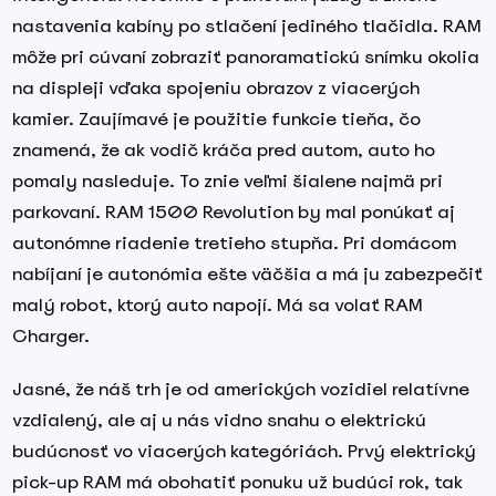
nastavenia kabíny po stlačení jediného tlačidla. RAM
môže pri cúvaní zobraziť panoramatickú snímku okolia
na displeji vďaka spojeniu obrazov z viacerých
kamier. Zaujímavé je použitie funkcie tieňa, čo
znamená, že ak vodič kráča pred autom, auto ho
pomaly nasleduje. To znie veľmi šialene najmä pri
parkovaní. RAM 1500 Revolution by mal ponúkať aj
autonómne riadenie tretieho stupňa. Pri domácom
nabíjaní je autonómia ešte väčšia a má ju zabezpečiť
malý robot, ktorý auto napojí. Má sa volať RAM
Charger.
Jasné, že náš trh je od amerických vozidiel relatívne
vzdialený, ale aj u nás vidno snahu o elektrickú
budúcnosť vo viacerých kategóriách. Prvý elektrický
pick-up RAM má obohatiť ponuku už budúci rok, tak