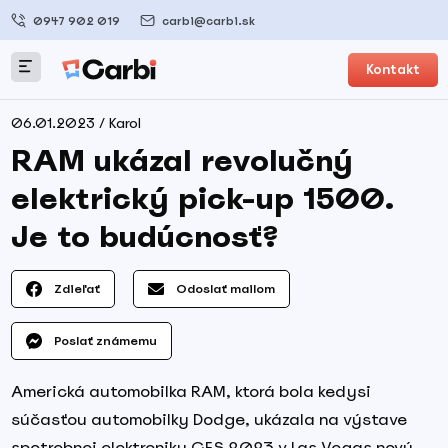
0947 902 019
carbi@carbi.sk
Kontakt
06.01.2023 / Karol
RAM ukázal revolučný
elektrický pick-up 1500.
Je to budúcnosť?
Zdieľať
Odoslať mailom
Poslať známemu
Americká automobilka RAM, ktorá bola kedysi
súčasťou automobilky Dodge, ukázala na výstave
spotrebnej elektroniky CES 2023 v Las Vegas nový