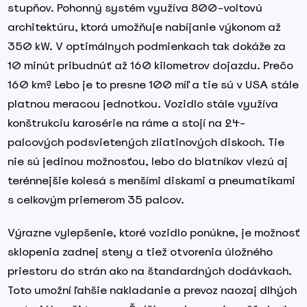
stupňov. Pohonný systém využíva 800-voltovú
architektúru, ktorá umožňuje nabíjanie výkonom až
350 kW. V optimálnych podmienkach tak dokáže za
10 minút pribudnúť až 160 kilometrov dojazdu. Prečo
160 km? Lebo je to presne 100 míľ a tie sú v USA stále
platnou meracou jednotkou. Vozidlo stále využíva
konštrukciu karosérie na ráme a stojí na 24-
palcových podsvietených zliatinových diskoch. Tie
nie sú jedinou možnosťou, lebo do blatníkov vlezú aj
terénnejšie kolesá s menšími diskami a pneumatikami
s celkovým priemerom 35 palcov.
Výrazne vylepšenie, ktoré vozidlo ponúkne, je možnosť
sklopenia zadnej steny a tiež otvorenia úložného
priestoru do strán ako na štandardných dodávkach.
Toto umožní ľahšie nakladanie a prevoz naozaj dlhých