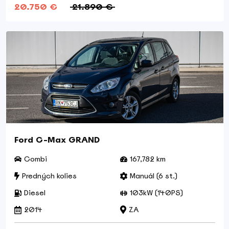
20.750 €
21.890 €
Ford C-Max GRAND
Combi
167,782 km
Predných kolies
Manuál (6 st.)
Diesel
103kW (140PS)
2014
ZA