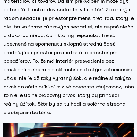
materiálov, či tovarov. Ďalším prekvapením môže byť
potenciál troch radov sedadiel v interiéri. Za druhým
radom sedadiel je priestor pre menší tretí rad, ktorý je
ale iba vo forme núdzových sedadiel, ale aspoň niečo
a dokonca niečo, čo nikto iný neponúka. Tie sú
upevnené na spomenutú sklopnú strednú časť
predeľujúcu priestor pre materiál a priestor pre
pasažierov. To, že má interiér presvetlenie cez
presklenú strechu s elektrochromatickým zatemnením
už asi nie je až taký výrazný šok, ale reálne si takýto
prvok do série prikúpi mizivé percento záujemcov, lebo
to nie je úplne pracovný prvok, ktorý by prinášal
reálny úžitok. Skôr by sa tu hodila solárna strecha
s dobíjaním batérie.