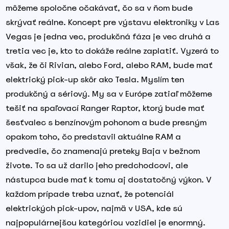
môžeme spoločne očakávať, čo sa v ňom bude
skrývať reálne. Koncept pre výstavu elektroniky v Las
Vegas je jedna vec, produkčná fáza je vec druhá a
tretia vec je, kto to dokáže reálne zaplatiť. Vyzerá to
však, že či Rivian, alebo Ford, alebo RAM, bude mať
elektrický pick-up skôr ako Tesla. Myslím ten
produkčný a sériový. My sa v Európe zatiaľ môžeme
tešiť na spaľovací Ranger Raptor, ktorý bude mať
šesťvalec s benzínovým pohonom a bude presným
opakom toho, čo predstavil aktuálne RAM a
predvedie, čo znamenajú preteky Baja v bežnom
živote. To sa už darilo jeho predchodcovi, ale
nástupca bude mať k tomu aj dostatočný výkon. V
každom prípade treba uznať, že potenciál
elektrických pick-upov, najmä v USA, kde sú
najpopulárnejšou kategóriou vozidiel je enormný.