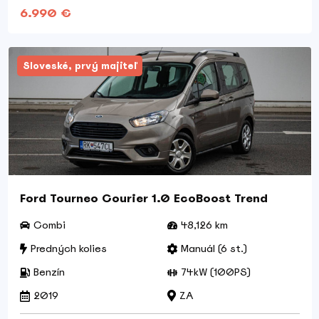
6.990 €
Sloveské, prvý majiteľ
Ford Tourneo Courier 1.0 EcoBoost Trend
Combi
48,126 km
Predných kolies
Manuál (6 st.)
Benzín
74kW (100PS)
2019
ZA