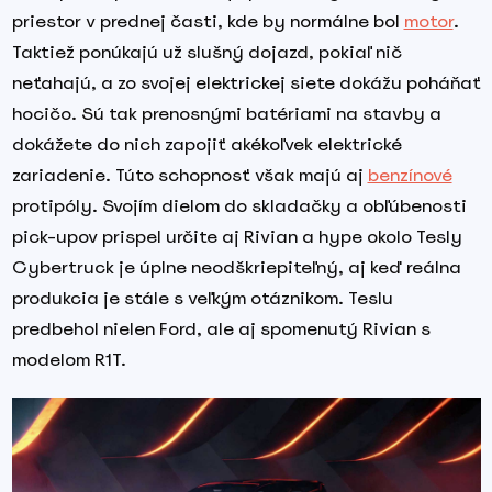
priestor v prednej časti, kde by normálne bol
motor
.
Taktiež ponúkajú už slušný dojazd, pokiaľ nič
neťahajú, a zo svojej elektrickej siete dokážu poháňať
hocičo. Sú tak prenosnými batériami na stavby a
dokážete do nich zapojiť akékoľvek elektrické
zariadenie. Túto schopnosť však majú aj
benzínové
protipóly. Svojím dielom do skladačky a obľúbenosti
pick-upov prispel určite aj Rivian a hype okolo Tesly
Cybertruck je úplne neodškriepiteľný, aj keď reálna
produkcia je stále s veľkým otáznikom. Teslu
predbehol nielen Ford, ale aj spomenutý Rivian s
modelom R1T.