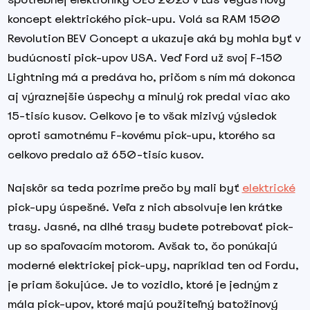
koncept elektrického pick-upu. Volá sa RAM 1500
Revolution BEV Concept a ukazuje aká by mohla byť v
budúcnosti pick-upov USA. Veď Ford už svoj F-150
Lightning má a predáva ho, pričom s ním má dokonca
aj výraznejšie úspechy a minulý rok predal viac ako
15-tisíc kusov. Celkovo je to však mizivý výsledok
oproti samotnému F-kovému pick-upu, ktorého sa
celkovo predalo až 650-tisíc kusov.
Najskôr sa teda pozrime prečo by mali byť
elektrické
pick-upy úspešné. Veľa z nich absolvuje len krátke
trasy. Jasné, na dlhé trasy budete potrebovať pick-
up so spaľovacím motorom. Avšak to, čo ponúkajú
moderné elektrickej pick-upy, napríklad ten od Fordu,
je priam šokujúce. Je to vozidlo, ktoré je jedným z
mála pick-upov, ktoré majú použiteľný batožinový