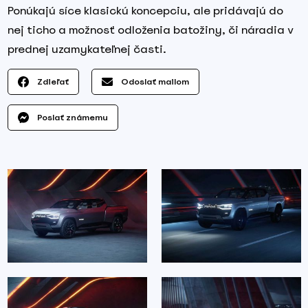
Ponúkajú síce klasickú koncepciu, ale pridávajú do
nej ticho a možnosť odloženia batožiny, či náradia v
prednej uzamykateľnej časti.
Zdieľať
Odoslať mailom
Poslať známemu