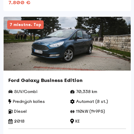
7.800 €
7 miestne. Top
Ford Galaxy Business Edition
SUV/Combi
70,338 km
Predných kolies
Automat (8 st.)
Diesel
110kW (149PS)
2018
KE