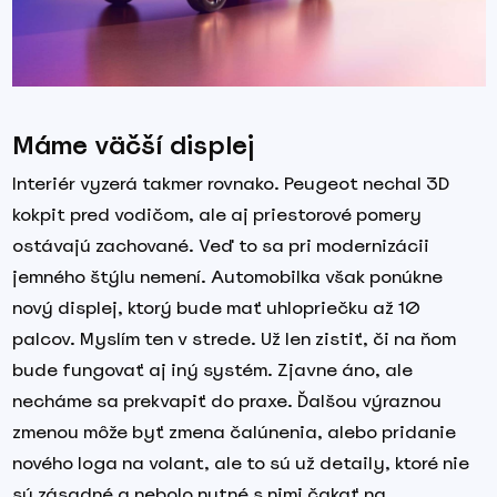
Máme väčší displej
Interiér vyzerá takmer rovnako. Peugeot nechal 3D
kokpit pred vodičom, ale aj priestorové pomery
ostávajú zachované. Veď to sa pri modernizácii
jemného štýlu nemení. Automobilka však ponúkne
nový displej, ktorý bude mať uhlopriečku až 10
palcov. Myslím ten v strede. Už len zistiť, či na ňom
bude fungovať aj iný systém. Zjavne áno, ale
necháme sa prekvapiť do praxe. Ďalšou výraznou
zmenou môže byť zmena čalúnenia, alebo pridanie
nového loga na volant, ale to sú už detaily, ktoré nie
sú zásadné a nebolo nutné s nimi čakať na