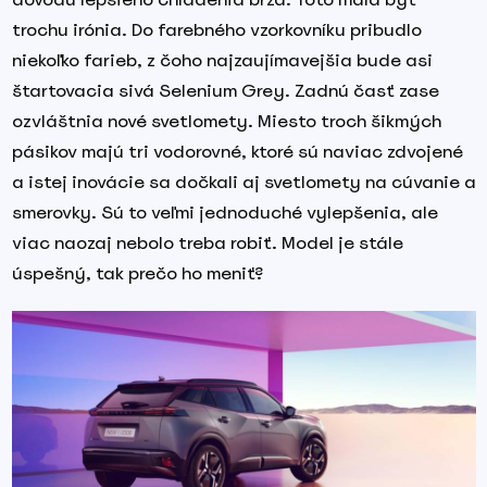
trochu irónia. Do farebného vzorkovníku pribudlo
niekoľko farieb, z čoho najzaujímavejšia bude asi
štartovacia sivá Selenium Grey. Zadnú časť zase
ozvláštnia nové svetlomety. Miesto troch šikmých
pásikov majú tri vodorovné, ktoré sú naviac zdvojené
a istej inovácie sa dočkali aj svetlomety na cúvanie a
smerovky. Sú to veľmi jednoduché vylepšenia, ale
viac naozaj nebolo treba robiť. Model je stále
úspešný, tak prečo ho meniť?