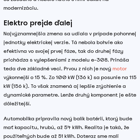
modernizáciu.
Elektro prejde ďalej
Najvýznamnejšia zmena sa udiala v prípade pohonnej
jednotky elektrickej verzie. Tá nebola bohvie ako
efektívna vo svojej prvej fáze, tak do druhej fázy
prichádza s vylepšeniami z modelu e-308. Prináša
teda dve základné veci. Prvou z nich je nový
motor
výkonnejší o 15 %. Zo 100 kW (136 k) sa posunie na 115
kW (156 k). To však znamená aj lepšie zrýchlenie a
dynamické parametre. Lenže druhý komponent je ešte
dôležitejší.
Automobilka pripravila nový balík batérií, ktorý bude
mať kapacitu, hrubú, až 54 kWh. Realita je taká, že
použiteľných bude až 51 kWh. Doteraz sme mali