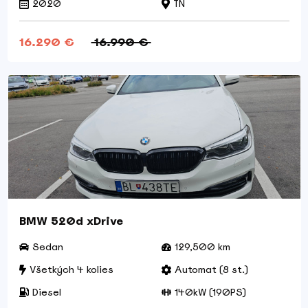
2020
TN
16.290 €
16.990 €
BMW 520d xDrive
Sedan
129,500 km
Všetkých 4 kolies
Automat (8 st.)
Diesel
140kW (190PS)