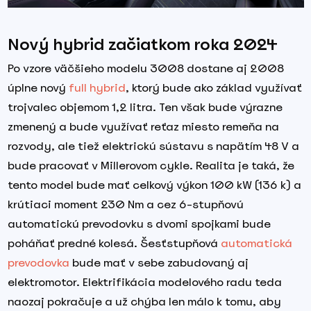
Nový hybrid začiatkom roka 2024
Po vzore väčšieho modelu 3008 dostane aj 2008
úplne nový
full hybrid
, ktorý bude ako základ využívať
trojvalec objemom 1,2 litra. Ten však bude výrazne
zmenený a bude využívať reťaz miesto remeňa na
rozvody, ale tiež elektrickú sústavu s napätím 48 V a
bude pracovať v Millerovom cykle. Realita je taká, že
tento model bude mať celkový výkon 100 kW (136 k) a
krútiaci moment 230 Nm a cez 6-stupňovú
automatickú prevodovku s dvomi spojkami bude
poháňať predné kolesá. Šesťstupňová
automatická
prevodovka
bude mať v sebe zabudovaný aj
elektromotor. Elektrifikácia modelového radu teda
naozaj pokračuje a už chýba len málo k tomu, aby