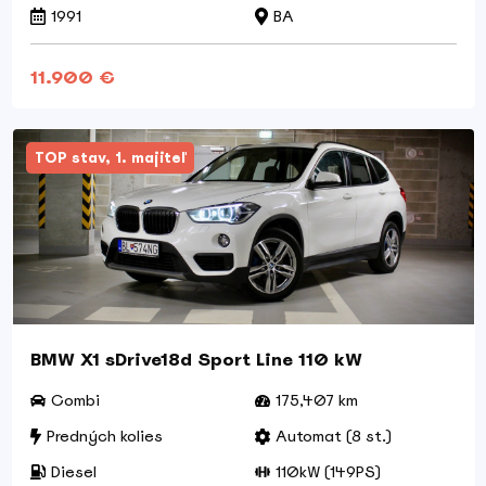
1991
BA
11.900 €
TOP stav, 1. majiteľ
BMW X1 sDrive18d Sport Line 110 kW
Combi
175,407 km
Predných kolies
Automat (8 st.)
Diesel
110kW (149PS)