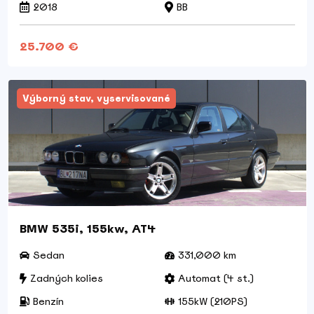
2018
BB
25.700 €
Výborný stav, vyservisované
BMW 535i, 155kw, AT4
Sedan
331,000 km
Zadných kolies
Automat (4 st.)
Benzín
155kW (210PS)