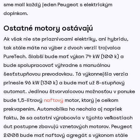
sme mali každý jeden Peugeot s elektrickým
doplnkom.
Ostatné motory ostávajú
Ak však nie ste priaznivcami elektriky, ani hybridu,
tak stále máte na výber z dvoch verzii trojvalca
PureTech. Slabší bude mať výkon 74 kW (100 k) a
bude spolupracovať výhradne s manuálnou
šesťstupňovou prevodovkou. Tá výkonnejšia verzia
prinesie 96 kW (130 k) a bude mať už 8-stupňový
automat. Jedinou štvorvalcovou možnosťou v ponuke
bude 1,5-litrový
naftový
motor, ktorý je celkom
prekvapením. Automobilka ho nechala aj napriek
faktu, že sa ostatní výrobcovia v týchto veľkostiach
áut postupne zbavujú vznetových motorov. Peugeot
2008 bude mať naftový agregát s výkonom stále