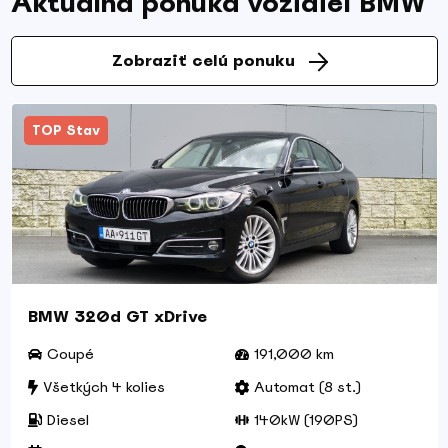
Aktuálna ponuka vozidiel BMW
Zobraziť celú ponuku
TOP Stav
BMW 320d GT xDrive
Coupé
191,000 km
Všetkých 4 kolies
Automat (8 st.)
Diesel
140kW (190PS)