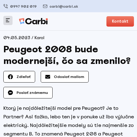
0947 902 019
carbi@carbi.sk
Kontakt
04.05.2023 / Karol
Peugeot 2008 bude
modernejší, čo sa zmenilo?
Zdieľať
Odoslať mailom
Poslať známemu
Ktorý je najdôležitejší model pre Peugeot? Je to
Partner? Asi ťažko, lebo ten je v ponuke už iba výlučne
elektrický. Najdôležitejšie modely sú tie najmenšie zo
segmentu B. To znamená Peugeot 208 a Peugeot