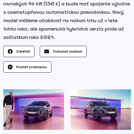
rovnakých 96 kW (130 k) a bude mať spojenie výlučne
s osemstupňovou automatickou prevodovkou. Nový
model môžeme očakávať na našom trhu už v lete
tohto roka, ale spomenutá hybridná verzia príde až
začiatkom roka 2024.
Zdieľať
Odoslať mailom
Poslať známemu