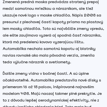
Zmenená predná maska predvádza stratený prepoj
medzi samotnou mriežkou a nárazníkom, ale tiež
ukazuje nové logo v maske chladiča. Nápis 2008 sa
presunul z plechovej časti kapoty priamo na plastový
lem masky chladiča. Toto sú najväčšie zmeny vpredu,
ale ešte zaujímavo vyzerá aj spodná časť nárazníka,
ktorá má predelenú kovovo vyzerajúcu lištu.
Automobilka nechala samotnú kapotu aj blatníky
navlas rovnaké ako mala pôvodná verzia, zmenila
teda výlučne nárazník a svetlomety.
Ďalšie zmeny vidno v bočnej časti. A sú úplne
očakávateľné. Automobilka predstavila nové disky s
priemerom 16 až 18 palcov, inšpirované najnovším
modelom 408. Majú naozaj takmer plné prekrytie. Je
to z dôvodu lepšej aerodynamickej efektivity, nie z
dôvodu lepšieho chladenia bŕzd. Toto mala byť