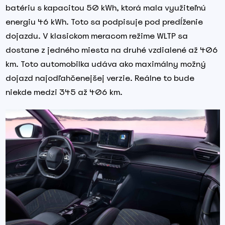
batériu s kapacitou 50 kWh, ktorá mala využiteľnú
energiu 46 kWh. Toto sa podpisuje pod predĺženie
dojazdu. V klasickom meracom režime WLTP sa
dostane z jedného miesta na druhé vzdialené až 406
km. Toto automobilka udáva ako maximálny možný
dojazd najodľahčenejšej verzie. Reálne to bude
niekde medzi 345 až 406 km.